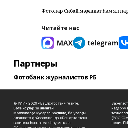
Фотолар Сибай мәҙәниәт һәм ял па
Читайте нас
Партнеры
Фотобанк журналистов РБ
© 1917 - 2026 «Башҡортостан» гәзите.
Зарегист
Бөтә хоҡуҡтар ҙа яҡланған.
надзору 
Мәҡәләләрҙе күсереп баҫҡанда, йә уларҙы
технолог
өлөшләтә файҙаланғанда «Башҡортостан»
(РОСКОМ
гәзитенә һылтанма яһау мотлаҡ.
серия ПИ
Об использовании персональных данных