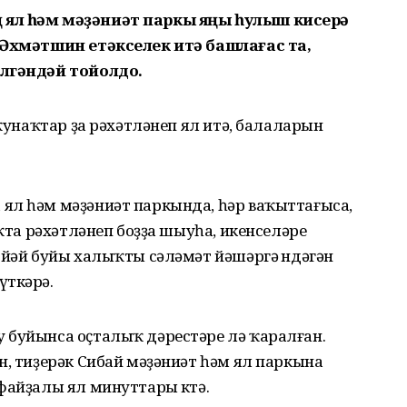
 ял һәм мәҙәниәт паркы яңы һулыш кисерә
з Әхмәтшин етәкселек итә башлағас та,
өлгәндәй тойолдо.
 ҡунаҡтар ҙа рәхәтләнеп ял итә, балаларын
ял һәм мәҙәниәт паркында, һәр ваҡыттағыса,
аҡта рәхәтләнеп боҙҙа шыуһа, икенселәре
 йәй буйы халыҡты сәләмәт йәшәргә өндәгән
үткәрә.
 буйынса оҫталыҡ дәрестәре лә ҡаралған.
н, тиҙерәк Сибай мәҙәниәт һәм ял паркына
файҙалы ял минуттары көтә.