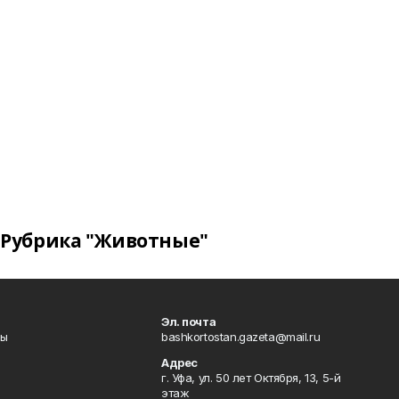
Рубрика "Животные"
Эл. почта
лы
bashkortostan.gazeta@mail.ru
Адрес
г. Уфа, ул. 50 лет Октября, 13, 5-й
этаж