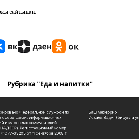
ркы сайтынан.
Рубрика "Еда и напитки"
рировано Федеральной службой по
Баш мөхәррир
в сфере связи, информационных
Исхаҡов Вәдүт Ғәйфулла у
ий и массовых коммуникаций
НАДЗОР). Регистрационный номер:
 ФС77-33205 от 11 сентября 2008 г.