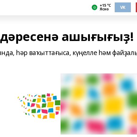
+15 °С
VK
Ясно
 дәресенә ашығығыҙ!
нда, һәр ваҡыттағыса, күңелле һәм файҙал