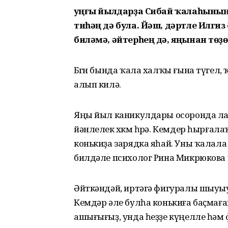
Һуңғы йылдарҙа Сибай ҡалаһының
тиһәң дә була. Йәш, дәртле Илги
биләмә, әйтерһең дә, яңынан төҙ
Бөгөн бында ҡала халҡы ғына түгел,
алып килә.
Яңы йыл каникулдары осоронда ла 
йәнлелек хөкөм һөрә. Кемдер һырғал
конькиҙа зарядка яһай. Уны ҡалала
билдәле психолог Рина Микрюкова 
Әйткәндәй, иртәгә фигуралы шыуыу
Кемдәр әле булһа конькиға баҫмаға
ашығығыҙ, унда һеҙҙе күңелле һәм 