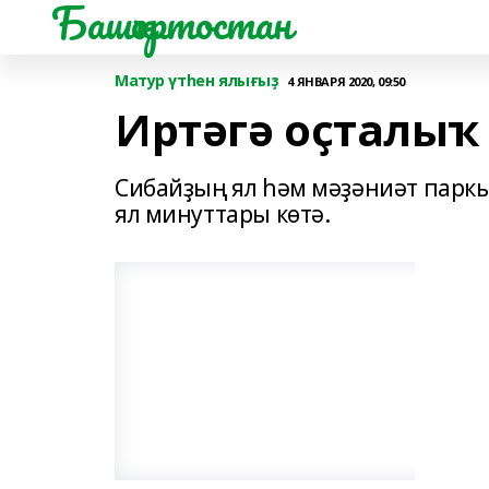
Башҡортостан
Матур үтһен ялығыҙ
4 ЯНВАРЯ 2020, 09:50
Иртәгә оҫталыҡ
Сибайҙың ял һәм мәҙәниәт паркы
ял минуттары көтә.