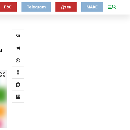
РУС
Telegram
Дзен
МАКС
ы