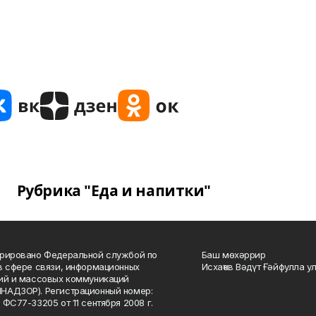
Рубрика "Еда и напитки"
рировано Федеральной службой по
Баш мөхәррир
в сфере связи, информационных
Исхаҡов Вәдүт Ғәйфулла у
ий и массовых коммуникаций
НАДЗОР). Регистрационный номер:
 ФС77-33205 от 11 сентября 2008 г.