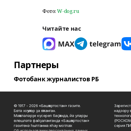
Фото:
W-dog.ru
Читайте нас
Партнеры
Фотобанк журналистов РБ
© 1917 - 2026 «Башҡортостан» гәзите.
Зарегист
Бөтә хоҡуҡтар ҙа яҡланған.
надзору 
Мәҡәләләрҙе күсереп баҫҡанда, йә уларҙы
технолог
өлөшләтә файҙаланғанда «Башҡортостан»
(РОСКОМ
гәзитенә һылтанма яһау мотлаҡ.
серия ПИ
Об использовании персональных данных