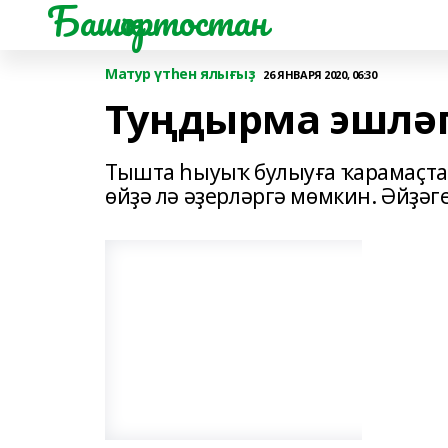
Башҡортостан
Матур үтһен ялығыҙ
26 ЯНВАРЯ 2020, 06:30
Туңдырма эшләг
Тышта һыуыҡ булыуға ҡарамаҫта
өйҙә лә әҙерләргә мөмкин. Әйҙәг