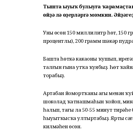
Тышта һыуыҡ булыуға ҡарамаҫтан
өйҙә лә өҙерләргә мөмкин. Әйҙәге
Уның өсөн 150 миллилитр һөт, 150 
процентлы), 200 грамм шәкәр пудра
Башта һөткә какаоны ҡушып, ирегән
талғын ғына утҡа ҡуябыҙ. Һөт ҡай
торабыҙ.
Артабан йомортҡаның ағы менән ҡу
шоколад ҡатнашмаһын ҡойоп, микс
һалып, тағы ла 50-55 минут тирәһе
һыуытҡысҡа ултыртабыҙ. Ярты сәғә
килмәһен өсөн.