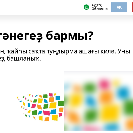
+23 °С
VK
Облачно
әнегеҙ бармы?
н, ҡайһы саҡта туңдырма ашағы килә. Уны
еҙ, башланыҡ.