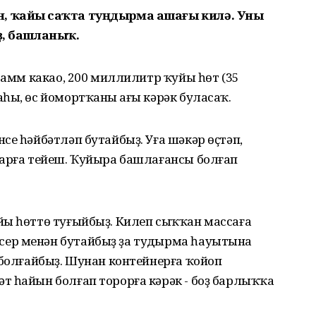
, ҡайһы саҡта туңдырма ашағы килә. Уны
ҙ, башланыҡ.
грамм какао, 200 миллилитр ҡуйы һөт (35
һы, өс йомортҡаның ағы кәрәк буласаҡ.
се һәйбәтләп бутайбыҙ. Уға шәкәр өҫтәп,
нарға тейеш. Ҡуйыра башлағансы болғап
йы һөттө туғыйбыҙ. Килеп сыҡҡан массаға
ер менән бутайбыҙ ҙа туңдырма һауытына
 болғайбыҙ. Шунан контейнерға ҡойоп
т һайын болғап торорға кәрәк - боҙ барлыҡҡа