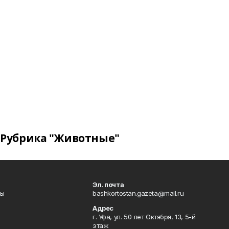
Рубрика "Животные"
Эл. почта
лы
bashkortostan.gazeta@mail.ru
Адрес
г. Уфа, ул. 50 лет Октября, 13, 5-й
этаж