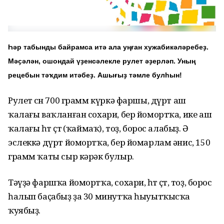
Һәр табынды байрамса итә ала уңған хужабикәләребеҙ.
Мәҫәлән, ошондай үҙенсәлекле рулет әҙерләп. Уның
рецебын тәҡдим итәбеҙ. Ашығыҙ тәмле булһын!
Рулет өсөн 700 грамм күркә фаршы, дүрт аш
ҡалағы ваҡланған сохари, бер йомортҡа, ике аш
ҡалағы һөт өҫтө (ҡаймаҡ), тоҙ, борос алабыҙ. Ә
эслеккә дүрт йомортҡа, бер йомарлам әнис, 150
грамм ҡаты сыр кәрәк булыр.
Тәүҙә фаршҡа йомортҡа, сохари, һөт өҫтө, тоҙ, борос
һалып баҫабыҙ ҙа 30 минутҡа һыуытҡысҡа
ҡуябыҙ.