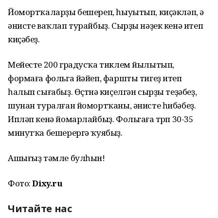
Йомортҡаларҙы бешереп, һыуытып, киҫәкләп, ә
әнисте ваҡлап турайбыҙ. Сырҙы нәҙек кенә итеп
киҫәбеҙ.
Мейесте 200 градусҡа тиклем йылытып,
формаға фольга йәйеп, фаршты тигеҙ итеп
һалып сығабыҙ. Өҫтөнә киҫелгән сырҙы теҙәбеҙ,
шунан туралған йомортҡаны, әнисте һибәбеҙ.
Ипләп кенә йомарлайбыҙ. Фольгаға төрөп 30-35
минутҡа бешерергә ҡуябыҙ.
Ашығыҙ тәмле булһын!
Фото:
Dixy.ru
Читайте нас