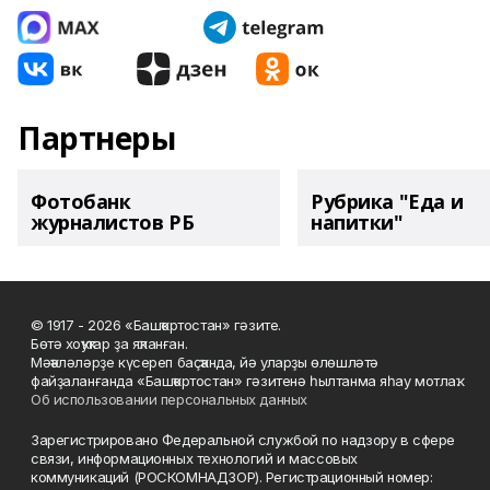
Партнеры
Фотобанк
Рубрика "Еда и
журналистов РБ
напитки"
© 1917 - 2026 «Башҡортостан» гәзите.
Бөтә хоҡуҡтар ҙа яҡланған.
Мәҡәләләрҙе күсереп баҫҡанда, йә уларҙы өлөшләтә
файҙаланғанда «Башҡортостан» гәзитенә һылтанма яһау мотлаҡ.
Об использовании персональных данных
Зарегистрировано Федеральной службой по надзору в сфере
связи, информационных технологий и массовых
коммуникаций (РОСКОМНАДЗОР). Регистрационный номер: