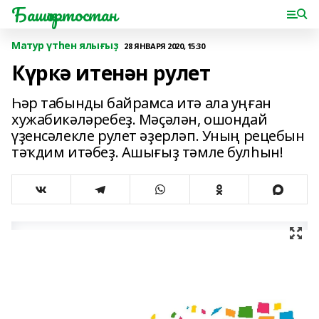
Башҡортостан
Матур үтһен ялығыҙ
28 ЯНВАРЯ 2020, 15:30
Күркә итенән рулет
Һәр табынды байрамса итә ала уңған
хужабикәләребеҙ. Мәҫәлән, ошондай
үҙенсәлекле рулет әҙерләп. Уның рецебын
тәҡдим итәбеҙ. Ашығыҙ тәмле булһын!