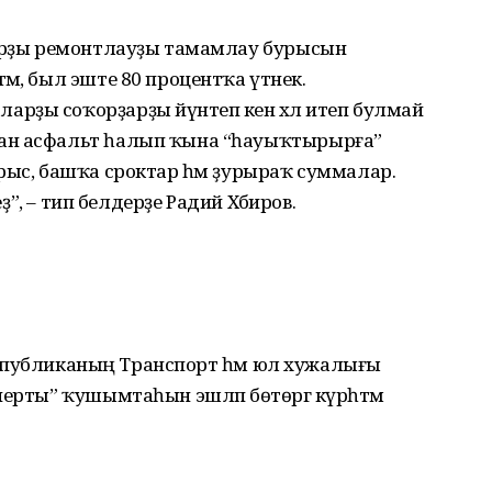
ҙарҙы ремонтлауҙы тамамлау бурысын
м, был эште 80 процентҡа үтәнек.
ҙы соҡорҙарҙы йүнәтеп кенә хәл итеп булмай
ан асфальт һалып ҡына “һауыҡтырырға”
рыс, башҡа сроктар һәм ҙурыраҡ суммалар.
еҙ”, – тип белдерҙе Радий Хәбиров.
 республиканың Транспорт һәм юл хужалығы
перты” ҡушымтаһын эшләп бөтөргә күрһәтмә