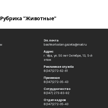
Рубрика "Животные"
Эл. почта
лы
bashkortostan.gazeta@mail.ru
Адрес
г. Уфа, ул. 50 лет Октября, 13, 5-й
этаж
Рекламная служба
8(347)272-62-61
Приемная
8(347)272-05-43
Сотрудничество
8(347) 273-83-92
Отдел кадров
8(347)272-05-43