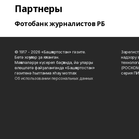
Партнеры
Фотобанк журналистов РБ
© 1917 - 2026 «Башҡортостан» гәзите.
Зарегист
Бөтә хоҡуҡтар ҙа яҡланған.
надзору 
Мәҡәләләрҙе күсереп баҫҡанда, йә уларҙы
технолог
өлөшләтә файҙаланғанда «Башҡортостан»
(РОСКОМ
гәзитенә һылтанма яһау мотлаҡ.
серия ПИ
Об использовании персональных данных