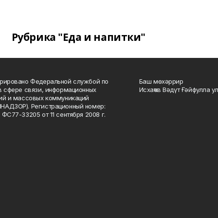
Рубрика "Еда и напитки"
рировано Федеральной службой по
Баш мөхәррир
в сфере связи, информационных
Исхаҡов Вәдүт Ғәйфулла у
ий и массовых коммуникаций
НАДЗОР). Регистрационный номер:
 ФС77-33205 от 11 сентября 2008 г.