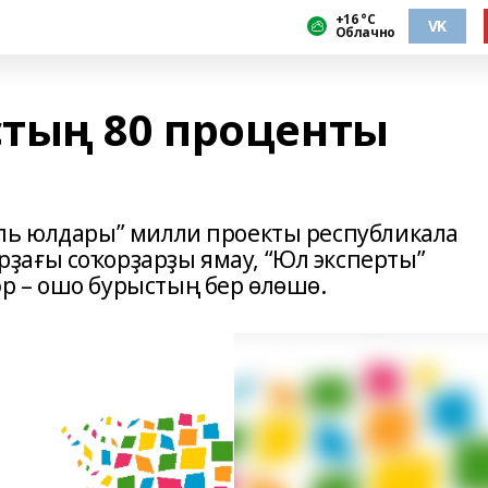
+16 °С
VK
Облачно
тың 80 проценты
ль юлдары” милли проекты республикала
ҙағы соҡорҙарҙы ямау, “Юл эксперты”
р – ошо бурыстың бер өлөшө.