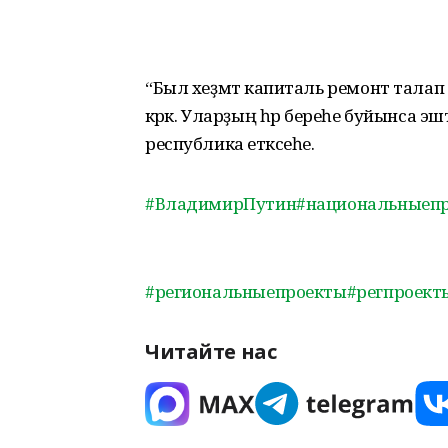
“Был хеҙмәт капиталь ремонт талап
кәрәк. Уларҙың һәр береһе буйынса эш
республика етәксеһе.
#ВладимирПутин
#национальныеп
#региональныепроекты
#регпроект
Читайте нас