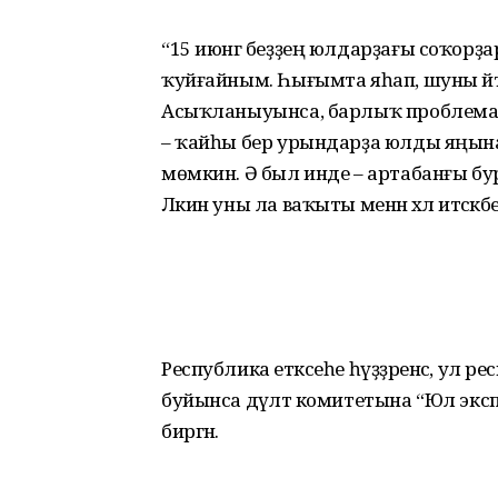
“15 июнгә беҙҙең юлдарҙағы соҡор
ҡуйғайным. Һығымта яһап, шуны әйтә
Асыҡланыуынса, барлыҡ проблемалар
– ҡайһы бер урындарҙа юлды яңын
мөмкин. Ә был инде – артабанғы бу
Ләкин уны ла ваҡыты менән хәл итәсәкб
Республика етәксеһе һүҙҙәренсә, ул
буйынса дәүләт комитетына “Юл экс
биргән.