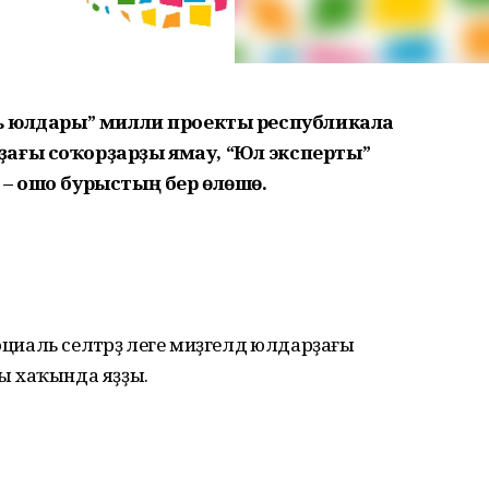
ль юлдары” милли проекты республикала
ағы соҡорҙарҙы ямау, “Юл эксперты”
 – ошо бурыстың бер өлөшө.
циаль селтәрҙә әлеге миҙгелдә юлдарҙағы
ы хаҡында яҙҙы.