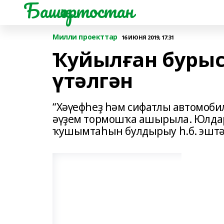
Башҡортостан
Милли проекттар
16 ИЮНЯ 2019, 17:31
Ҡуйылған бурыс
үтәлгән
“Хәүефһеҙ һәм сифатлы автомоби
әүҙем тормошҡа ашырыла. Юлдар
ҡушымтаһын булдырыу һ.б. эштә