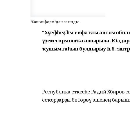
"Башинформ"дан алынды.
“Хәүефһеҙ һәм сифатлы автомоби
әүҙем тормошҡа ашырыла. Юлдарҙ
ҡушымтаһын булдырыу һ.б. эштәр
Республика етәксеһе Радий Хәбиров со
соҡорҙарҙы бөтөрөү эшенең барыш