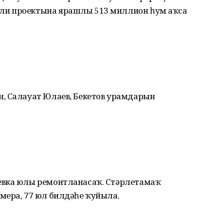
ли проектына ярашлы 513 миллион һум аҡса
, Салауат Юлаев, Бекетов урамдарын
евка юлы ремонтланасаҡ. Стәрлетамаҡ
мера, 77 юл билдәһе ҡуйыла.