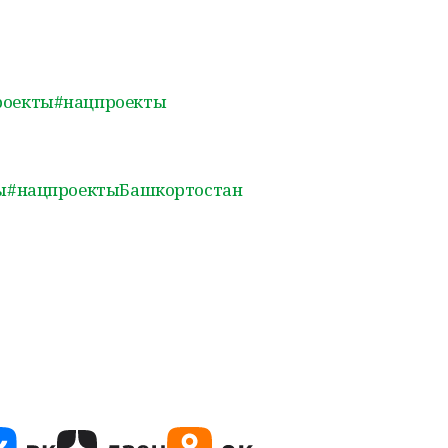
роекты
#нацпроекты
ы
#нацпроектыБашкортостан