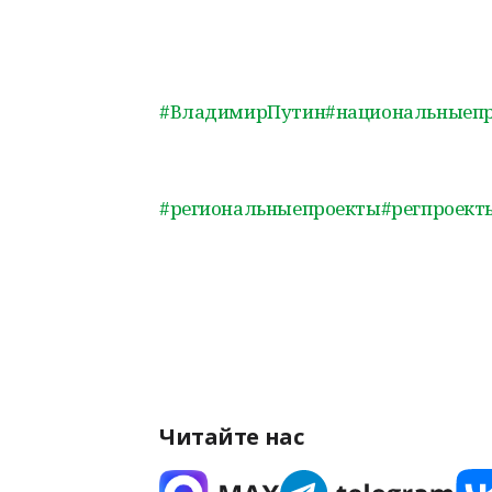
#ВладимирПутин
#национальныеп
#региональныепроекты
#регпроект
Читайте нас