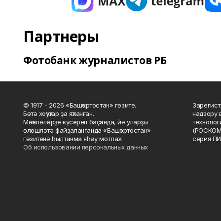
Партнеры
Фотобанк журналистов РБ
© 1917 - 2026 «Башҡортостан» гәзите.
Зарегист
Бөтә хоҡуҡтар ҙа яҡланған.
надзору 
Мәҡәләләрҙе күсереп баҫҡанда, йә уларҙы
технолог
өлөшләтә файҙаланғанда «Башҡортостан»
(РОСКОМ
гәзитенә һылтанма яһау мотлаҡ.
серия ПИ
Об использовании персональных данных