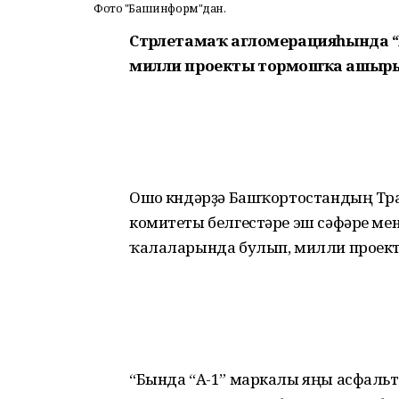
Фото "Башинформ"дан.
Стәрлетамаҡ агломерацияһында “
милли проекты тормошҡа ашыры
Ошо көндәрҙә Башҡортостандың Тр
комитеты белгестәре эш сәфәре м
ҡалаларында булып, милли проек
“Бында “А-1” маркалы яңы асфальт