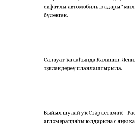
сифатлы автомобиль юлдары” мил
бүленгән.
Салауат ҡалаһында Калинин, Ленин
төҙөкләндереү планлаштырыла.
Быйыл шулай уҡ Стәрлетамаҡ – Ра
агломерацияһы юлдарына өс яңы ка