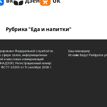
Рубрика "Еда и напитки"
рировано Федеральной службой по
Баш мөхәррир
в сфере связи, информационных
Исхаҡов Вәдүт Ғәйфулла у
ий и массовых коммуникаций
НАДЗОР). Регистрационный номер:
 ФС77-33205 от 11 сентября 2008 г.