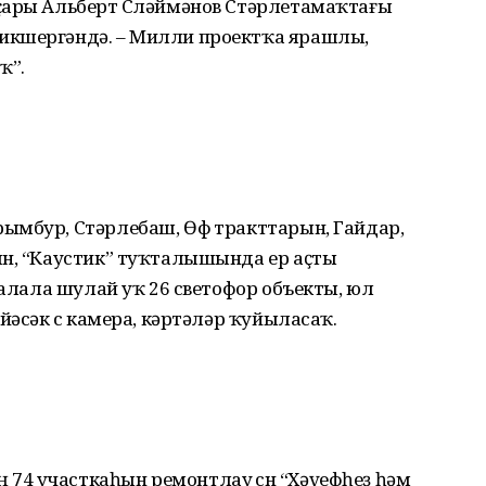
ҫары Альберт Сөләймәнов Стәрлетамаҡтағы
икшергәндә. – Милли проектҡа ярашлы,
ҡ”.
ымбур, Стәрлебаш, Өфө тракттарын, Гайдар,
ын, “Каустик” туҡталышында ер аҫты
Ҡалала шулай уҡ 26 светофор объекты, юл
йәсәк өс камера, кәртәләр ҡуйыласаҡ.
4 участкаһын ремонтлау өсөн “Хәүефһеҙ һәм