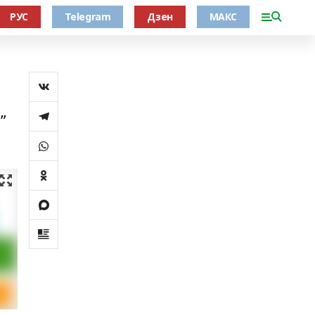
РУС
Telegram
Дзен
МАКС
”