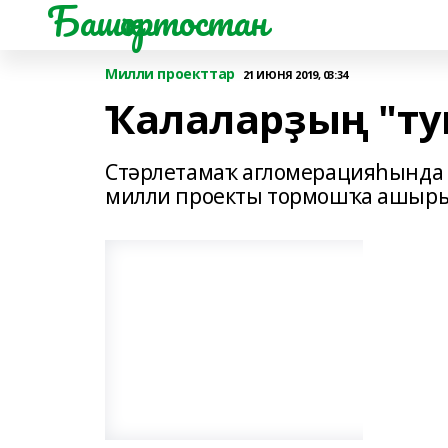
Башҡортостан
Милли проекттар
21 ИЮНЯ 2019, 03:34
Ҡалаларҙың "ту
Стәрлетамаҡ агломерацияһында 
милли проекты тормошҡа ашыры