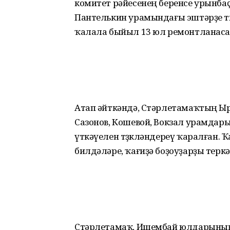
комитет рәйесенең беренсе урынба
Пантелькин урамындағы эштәрҙе т
ҡалала быйыл 13 юл ремонтланаса
Атап әйткәндә, Стәрлетамаҡтың Ыр
Сазонов, Кошевой, Вокзал урамдар
үткәүелен төҙөкләндереү ҡаралған. 
билдәләре, ҡағиҙә боҙоуҙарҙы теркә
Стәрлетамаҡ, Ишембай юлдарының 7