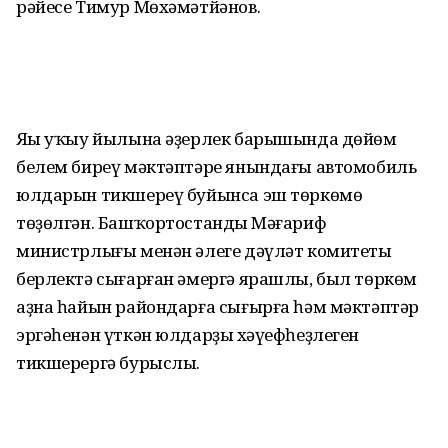
рәйесе Тимур Мөхәмәтйәнов.
Яңы уҡыу йылына әҙерлек барышында дөйөм
белем биреү мәктәптәре янындағы автомобиль
юлдарын тикшереү буйынса эш төркөмө
төҙөлгән. Башҡортостандың Мәғариф
министрлығы менән әлеге дәүләт комитеты
берлектә сығарған әмергә ярашлы, был төркөм
аҙна һайын райондарға сығырға һәм мәктәптәр
эргәһенән үткән юлдарҙың хәүефһеҙлеген
тикшерергә бурыслы.