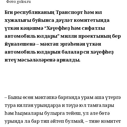
Фото: golos.ru
Бөгөн республиканың Транспорт һәм юл
хужалығы буйынса дәүләт комитетында
үткән кәңәшмә “Хәүефһеҙ һәм сифатлы
автомобиль юлдары” милли проектының бер
йүнәлешенә – мәктәп эргәһенән үткән
автомобиль юлдарын балалар өсөн хәүефһеҙ
итеү мәсьәләләренә арналды.
– Бының өсөн мәктәпкә барғанда урам аша үтергә
тура килгән урындарҙа иң тәүҙә юл тамғалары
һәм һыҙмалары булырға тейеш, ул әле бөтә
урында ла бар тип әйтеп булмай, – тине комитет