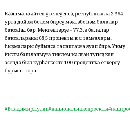
Кәңәшмәлә әйтеп үтелеүенсә, республикала 2 364
урта дөйөм белем биреү мәктәбе һәм балалар
баҡсаһы бар. Мәктәптәрҙең – 77,3, ә балалар
баҡсалараның 68,5 проценты юл тамғалары,
һыҙмалары буйынса талаптарға яуап бирә. Уҡыу
йылы башланыуға тиклем ҡалған туғыҙ көн
эсендә был күрһәткесте 100 процентҡа еткереү
бурысы тора.
#ВладимирПутин
#национальныепроекты
#нацпро