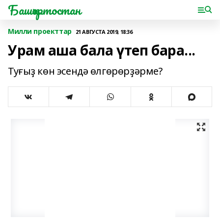
Башҡортостан
Милли проекттар
21 АВГУСТА 2019, 18:36
Урам аша бала үтеп бара...
Туғыҙ көн эсендә өлгөрөрҙәрме?