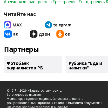
#региональныепроекты
#регпроекты
#нацпроекты
Читайте нас
Партнеры
Фотобанк
Рубрика "Еда и
журналистов РБ
напитки"
© 1917 - 2026 «Башҡортостан» гәзите.
Бөтә хоҡуҡтар ҙа яҡланған.
Мәҡәләләрҙе күсереп баҫҡанда, йә уларҙы өлөшләтә
файҙаланғанда «Башҡортостан» гәзитенә һылтанма яһау мотлаҡ.
Об использовании персональных данных