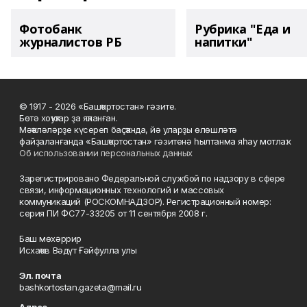
Фотобанк
Рубрика "Еда и
журналистов РБ
напитки"
© 1917 - 2026 «Башҡортостан» гәзите.
Бөтә хоҡуҡтар ҙа яҡланған.
Мәҡәләләрҙе күсереп баҫҡанда, йә уларҙы өлөшләтә
файҙаланғанда «Башҡортостан» гәзитенә һылтанма яһау мотлаҡ.
Об использовании персональных данных
Зарегистрировано Федеральной службой по надзору в сфере
связи, информационных технологий и массовых
коммуникаций (РОСКОМНАДЗОР). Регистрационный номер:
серия ПИ ФС77-33205 от 11 сентября 2008 г.
Баш мөхәррир
Исхаҡов Вәдүт Ғәйфулла улы
Эл. почта
bashkortostan.gazeta@mail.ru