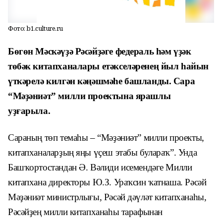
Фото: b1.culture.ru
Бөгөн Мәскәүҙә Рәсәйҙәге федераль һәм үҙәк
төбәк китапханалары етәкселәренең йыл һайын
үткәрелә килгән кәңәшмәһе башланды. Сара
“Мәҙәниәт” милли проектына ярашлы
уҙғарыла.
Сараның төп темаһы – “Мәҙәниәт” милли проекты,
китапханаларҙың яңы үҫеш этабы булараҡ”. Унда
Башҡортостандан Ә. Вәлиди исемендәге Милли
китапхана директоры Ю.З. Ураҡсин ҡатнаша. Рәсәй
Мәҙәниәт министрлығы, Рәсәй дәүләт китапханаһы,
Рәсәйҙең милли китапханаһы тарафынан