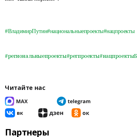
#ВладимирПутин
#национальныепроекты
#нацпроекты
#региональныепроекты
#регпроекты
#нацпроекты
Читайте нас
Партнеры