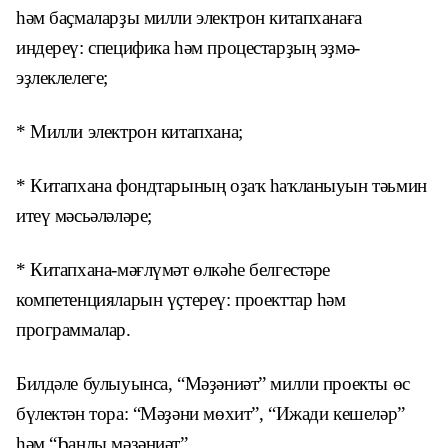
һәм баҫмаларҙы милли электрон китапханаға
индереү: специфика һәм процестарҙың эҙмә-
эҙлеклелеге;
* Милли электрон китапхана;
* Китапхана фондтарының оҙаҡ һаҡланыуын тәьмин
итеү мәсьәләләре;
* Китапхана-мәғлүмәт өлкәһе белгестәре
компетенцияларын үҫтереү: проекттар һәм
программалар.
Билдәле булыуынса, “Мәҙәниәт” милли проекты өс
бүлектән тора: “Мәҙәни мөхит”, “Ижади кешеләр”
һәм “Һанлы мәҙәниәт”.