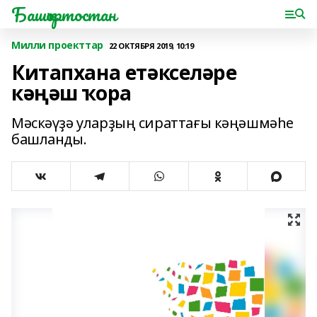
Башҡортостан
Милли проекттар
22 ОКТЯБРЯ 2019, 10:19
Китапхана етәкселәре
кәңәш ҡора
Мәскәүҙә уларҙың сираттағы кәңәшмәһе
башланды.