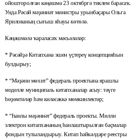
ойошторолған кәңәшмә 23 октябргә тиклем барасаҡ.
Унда Рәсәй мәҙәниәт министры урынбаҫары Ольга
Ярилованың сығыш яһауы көтөлә.
Кәңәшмәлә ҡараласаҡ мәсьәләләр:
* Рәсәйҙә Китапхана эшен үҫтереү концепцияһын
булдырыу;
* “Мәҙәни мөхит” федераль проектына ярашлы
моделле муниципаль китапханалар асыу: тәүге
һөҙөмтәләр һәм киләсәккә мөмкинлектәр;
* “Һанлы мәҙәниәт” федераль проекты. Милли
электрон китапхананың һанлаштырылған баҫмалар
фондын тулыландырыу. Китап һәйкәлдәре реестры