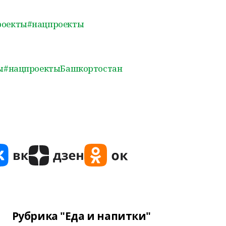
роекты
#нацпроекты
ы
#нацпроектыБашкортостан
Рубрика "Еда и напитки"