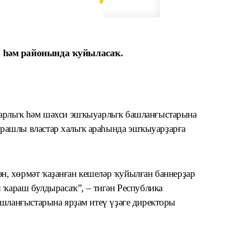
 һәм районында ҡуйыласаҡ.
ыуарлыҡ һәм шәхси эшҡыуарлыҡ башланғыстарына
 ярашлы
властар халыҡ араһында эшҡыуарҙарға
, хөрмәт ҡаҙанған кешеләр ҡуйылған баннерҙар
ы ҡараш булдырасаҡ
”
, – тигән Республика
ашланғыстарына ярҙам итеү үҙәге директоры