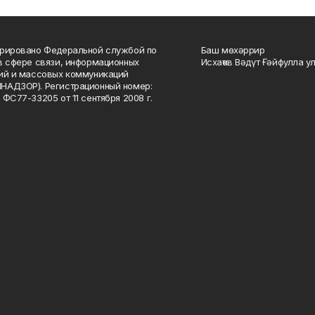
рировано Федеральной службой по
Баш мөхәррир
в сфере связи, информационных
Исхаҡов Вәдүт Ғәйфулла у
ий и массовых коммуникаций
НАДЗОР). Регистрационный номер:
 ФС77-33205 от 11 сентября 2008 г.