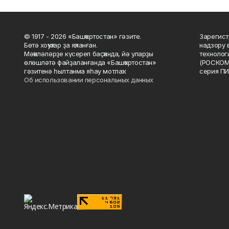
© 1917 - 2026 «Башҡортостан» гәзите.
Зарегист
Бөтә хоҡуҡтар ҙа яҡланған.
надзору 
Мәҡәләләрҙе күсереп баҫҡанда, йә уларҙы
технолог
өлөшләтә файҙаланғанда «Башҡортостан»
(РОСКОМ
гәзитенә һылтанма яһау мотлаҡ.
серия ПИ
Об использовании персональных данных