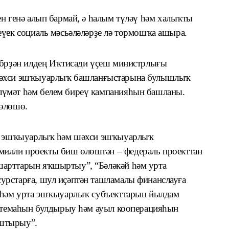
н генә алып бармай,
ә
һалым түләү һәм халыҡты
еүек социаль мәсьәләләрҙе лә тормошҡа ашыра.
ябрҙән илдең Иҡтисади үҫеш министрлығы
әхси эшҡыуарлыҡ башланғыстарына булышлыҡ
үмәт һәм белем биреү кампанияһын башланы.
 өлөшө.
та эшҡыуарлыҡ һәм шәхси эшҡыуарлыҡ
илли проекты биш өлөштән – федераль проекттан
арттарын яҡшыртыу”, “Бәләкәй һәм урта
урстарға, шул иҫәптән ташламалы финанслауға
й һәм урта эшҡыуарлыҡ субъекттарын йылдам
истемаһын булдырыу һәм ауыл кооперацияһын
штырыу”.