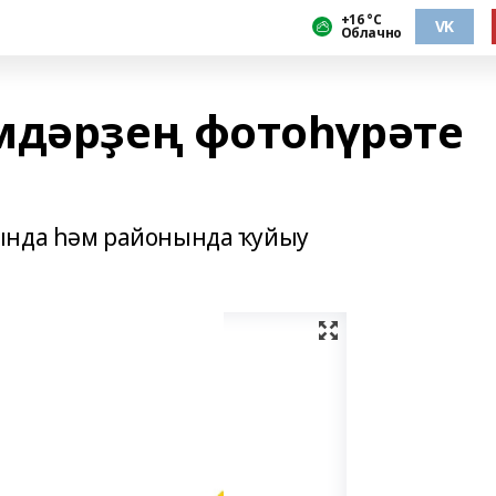
+16 °С
VK
Облачно
мдәрҙең фотоһүрәте
ында һәм районында ҡуйыу