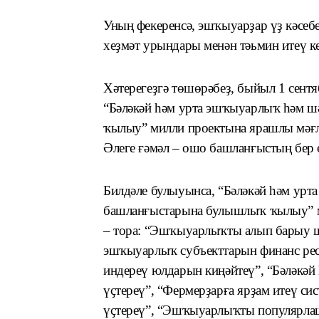
Уның фекеренсә, эшҡыуарҙар үҙ кәсебе
хеҙмәт урындары менән тәьмин итеү к
Хәтерегеҙгә төшөрәбеҙ, быйыл 1 сент
“
Бәләкәй
һәм урта
эшҡыуарлыҡ һәм ш
ҡылыу
”
милли проектына ярашлы мәғл
Әлеге ғәмәл – ошо башланғыстың бер
Билдәле булыуынса, “Бәләкәй һәм ур
башланғыстарына булышлыҡ ҡылыу” м
– тора: “Эшҡыуарлыҡты алып барыу ш
эшҡыуарлыҡ субъекттарын финанс рес
индереү юлдарын киңәйтеү”, “Бәләкә
үҫтереү”, “Фермерҙарға ярҙам итеү с
үҫтереү”, “Эшҡыуарлыҡты популярла