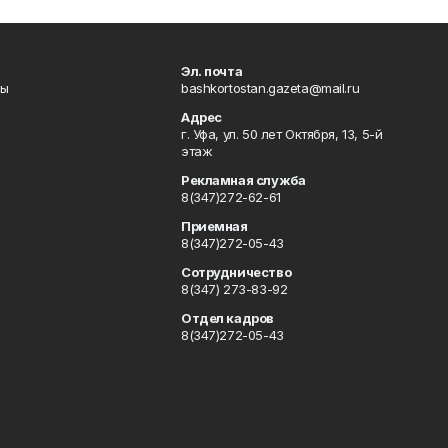
Эл. почта
лы
bashkortostan.gazeta@mail.ru
Адрес
г. Уфа, ул. 50 лет Октября, 13, 5-й
этаж
Рекламная служба
8(347)272-62-61
Приемная
8(347)272-05-43
Сотрудничество
8(347) 273-83-92
Отдел кадров
8(347)272-05-43