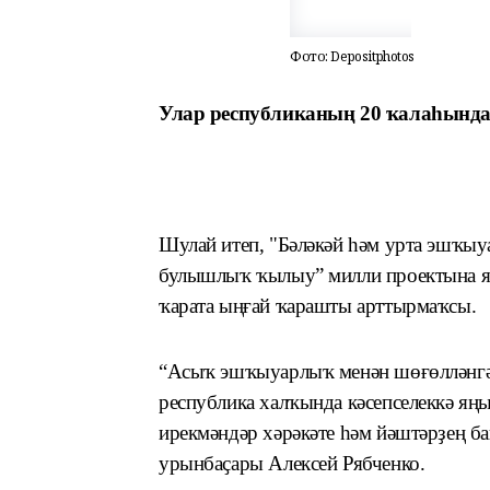
Фото: Depositphotos
Улар республиканың 20 ҡалаһында
Шулай итеп, "Бәләкәй һәм урта эшҡ
булышлыҡ ҡылыу” милли проектына
ҡарата ыңғай ҡарашты арттырмаҡсы.
“
Асыҡ эшҡыуарлыҡ менән шөғөлләнгән​
республика халҡында кәсепселеккә яң
ирекмәндәр хәрәкәте һәм йәштәрҙең б
урынбаҫары Алексей Рябченко.