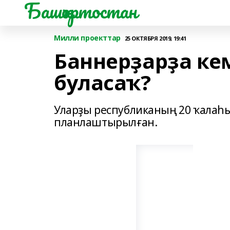
Башҡортостан
Милли проекттар
25 ОКТЯБРЯ 2019, 19:41
Баннерҙарҙа ке
буласаҡ?
Уларҙы республиканың 20 ҡалаһ
планлаштырылған.