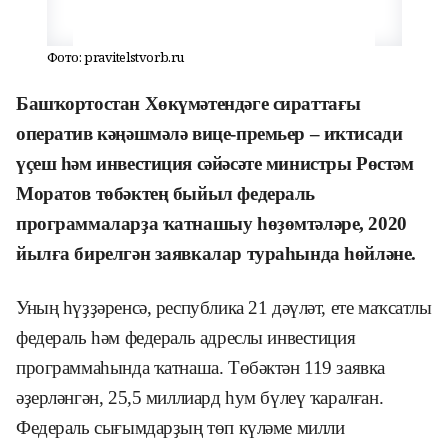
Фото: pravitelstvorb.ru
Башҡортостан Хөкүмәтендәге сираттағы
оператив кәңәшмәлә вице-премьер – иҡтисади
үҫеш һәм инвестиция сәйәсәте министры Рөстәм
Моратов төбәктең быйыл федераль
программаларҙа ҡатнашыу һөҙөмтәләре, 2020
йылға бирелгән заявкалар тураһында һөйләне.
Уның һүҙҙәренсә, республика 21 дәүләт, ете маҡсатлы
федераль һәм федераль адреслы инвестиция
программаһында ҡатнаша. Төбәктән 119 заявка
әҙерләнгән, 25,5 миллиард һум бүлеү ҡаралған.
Федераль сығымдарҙың төп күләме милли