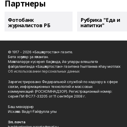
Партнеры
Фотобанк
Рубрика "Еда и
журналистов РБ
напитки"
© 1917 - 2026 «Башҡортостан» гәзите.
Бөтә хоҡуҡтар ҙа яҡланған.
Мәҡәләләрҙе күсереп баҫҡанда, йә уларҙы өлөшләтә
файҙаланғанда «Башҡортостан» гәзитенә һылтанма яһау мотлаҡ.
Об использовании персональных данных
Зарегистрировано Федеральной службой по надзору в сфере
связи, информационных технологий и массовых
коммуникаций (РОСКОМНАДЗОР). Регистрационный номер:
серия ПИ ФС77-33205 от 11 сентября 2008 г.
Баш мөхәррир
Исхаҡов Вәдүт Ғәйфулла улы
Эл. почта
bashkortostan.gazeta@mail.ru