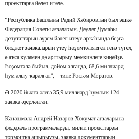
проекттарға йәлеп ителә.
“Республика Башлығы Радий Хәбировтың был эшкә
Федерация Советы ағзаларын, Дәүләт Думаһы
депутаттарын әүҙем йәлеп итеүе арҡаһында беҙгә
бюджет заявкаларын үтеү һөҙөмтәлелеген генә түгел,
ә аҡса күләмен дә арттырыу мөмкинлеге киңәйҙе.
Һөҙөмтәлә быйыл, дөйөм алғанда, 68,6 миллиард
һум алыу ҡаралған”, – тине Рөстәм Моратов.
Ә 2020 йылға әлегә 35,9 миллиард һумлыҡ 124
заявка әҙерләнгән.
Кәңәшмәлә Андрей Назаров Хөкүмәт ағзаларына
федераль программаларҙы, милли проекттарҙы
тормошҡа ашырыуҙы, заявка документтарын