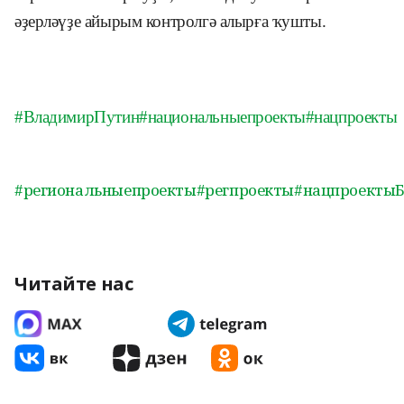
әҙерләүҙе айырым контролгә алырға ҡушты.
#ВладимирПутин
#национальныепроекты
#нацпроекты
#региональныепроекты
#регпроекты
#нацпроекты
Читайте нас