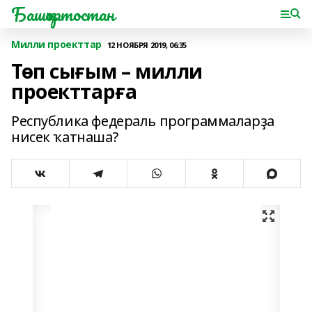
Башҡортостан
Милли проекттар
12 НОЯБРЯ 2019, 06:35
Төп сығым – милли
проекттарға
Республика федераль программаларҙа
нисек ҡатнаша?