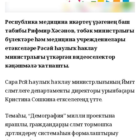
Республика медицина иҫкәртеү үҙәгенең баш
табибы Рифмир Хәсәнов, төбәк министрлығы
бүлектәре һәм медицина учреждениелары
етәкселәре Рәсәй Һаулыҡ һаклау
министрлығы үткәргән видеоселектор
кәңәшмәлә ҡатнашты.
Сара Рәсәй Һаулыҡ һаҡлау министрлығының Йәмәғәт
сәләмәтлеге департаменты директоры урынбаҫары
Кристина Сошкина етәкселегендә үтте.
Темаһы, “Демография” милли проектына
ярашлы, граждандарҙы сәләмәт тормошҡа
дәртләндереү системаһын формалаштырыу