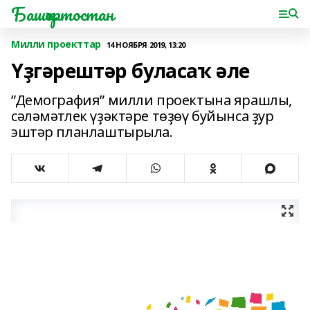
Башҡортостан
Милли проекттар
14 НОЯБРЯ 2019, 13:20
Үҙгәрештәр буласаҡ әле
”Демография” милли проектына ярашлы,
сәләмәтлек үҙәктәре төҙөү буйынса ҙур
эштәр планлаштырыла.