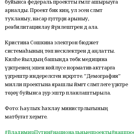
буйынса федераль проектты ғәмәлгә ашырыуға
арналды. Проект бик киң, ул эсенә сәләмәт
туҡланыу, насар ғәҙәттәрҙән арыныу,
реабилитациялау йүнәлештәрен дә ала.
Кристина Сошкина электрон бюджет
системаһының төп нескәлектәрен дә аңлатты.
Киләһе йылдың башында төбәк медицина
үҙәктәренең эшен көйләүсе норматив акттарға
үҙгәрештәр индереләсәген иҫкәртте. ”Демография”
милли проектына ярашлы йәмәғәт сәләмәтлеге үҙәктәре
төҙөү буйынса ҙур эштәр планлаштырыла.
Фото: Һаулыҡ һаҡлау министрлығының
матбуғат хеҙмәте.
#ВладимирПутин
#национальныепроекты
#нацпро