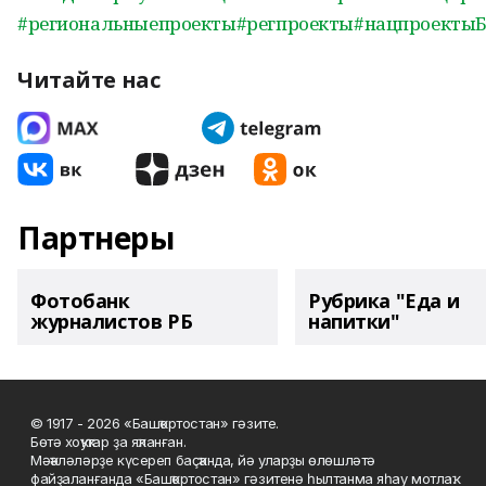
#региональныепроекты
#регпроекты
#нацпроекты
Читайте нас
Партнеры
Фотобанк
Рубрика "Еда и
журналистов РБ
напитки"
© 1917 - 2026 «Башҡортостан» гәзите.
Бөтә хоҡуҡтар ҙа яҡланған.
Мәҡәләләрҙе күсереп баҫҡанда, йә уларҙы өлөшләтә
файҙаланғанда «Башҡортостан» гәзитенә һылтанма яһау мотлаҡ.