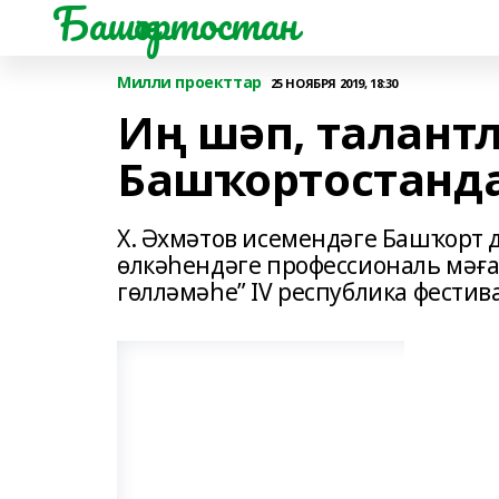
Башҡортостан
Милли проекттар
25 НОЯБРЯ 2019, 18:30
Иң шәп, талантл
Башҡортостанда
Х. Әхмәтов исемендәге Башҡорт
өлкәһендәге профессиональ мәғ
гөлләмәһе” IV республика фестив