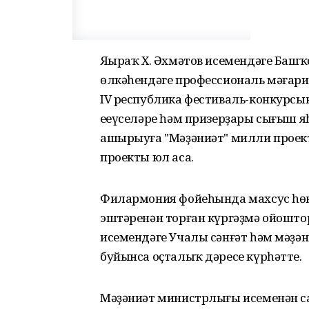
Яңыраҡ Х. Әхмәтов исемендәге Баш
өлкәһендәге профессиональ мәғар
IV республика фестиваль-конкурсын
еңеүселәре һәм призерҙары сығыш 
ашырыуға "Мәҙәниәт" милли проект
проекты юл аса.
Филармония фойеһында махсус һөн
эштәренән торған күргәҙмә ойоштор
исемендәге Учалы сәнғәт һәм мәҙә
буйынса оҫталыҡ дәресе күрһәтте.
Мәҙәниәт министрлығы исеменән 