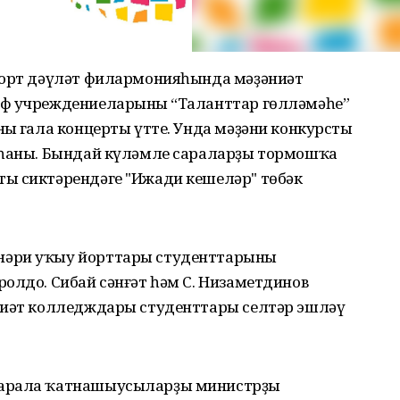
ҡорт дәүләт филармонияһында мәҙәниәт
иф учреждениеларының “Таланттар гөлләмәһе”
ың гала концерты үтте. Унда мәҙәни конкурстың
яһаны. Бындай күләмле сараларҙы тормошҡа
ы сиктәрендәге "Ижади кешеләр" төбәк
әри уҡыу йорттары студенттарының
олдо. Сибай сәнғәт һәм С. Низаметдинов
ниәт колледждары студенттары селтәр эшләү
сарала ҡатнашыусыларҙы министрҙың