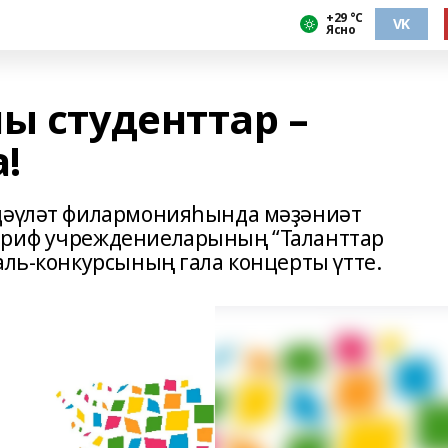
+29 °С
VK
Ясно
ы студенттар –
!
 дәүләт филармонияһында мәҙәниәт
ариф учреждениеларының “Таланттар
аль-конкурсының гала концерты үтте.