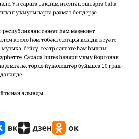
не. Ул сараға тәҡдим ителгән эштәргә баһа
ашҡан уҡыусыларға рәхмәт белдерҙе.
т республиканың сәнғәт һәм мәҙәниәт
лем көслө һәм төбәктең юғары ижади ҡеүәте
музыка, бейеү, театр сәнғәте һәм һынлы
күрһәтте. Сарала һигеҙ һөнәри уҡыу йортонан
өҙөмтәлә, төрлө йүнәлештәр буйынса 10 гран-
лдәләнде.
айтынан алынды.