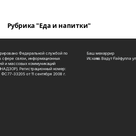
Рубрика "Еда и напитки"
рировано Федеральной службой по
Баш мөхәррир
в сфере связи, информационных
Исхаҡов Вәдүт Ғәйфулла у
ий и массовых коммуникаций
НАДЗОР). Регистрационный номер:
 ФС77-33205 от 11 сентября 2008 г.