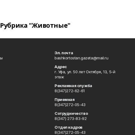
Рубрика "Животные"
Эл. почта
лы
bashkortostan.gazeta@mail.ru
Адрес
г. Уфа, ул. 50 лет Октября, 13, 5-й
этаж
Рекламная служба
8(347)272-62-61
Приемная
8(347)272-05-43
Сотрудничество
8(347) 273-83-92
Отдел кадров
8(347)272-05-43