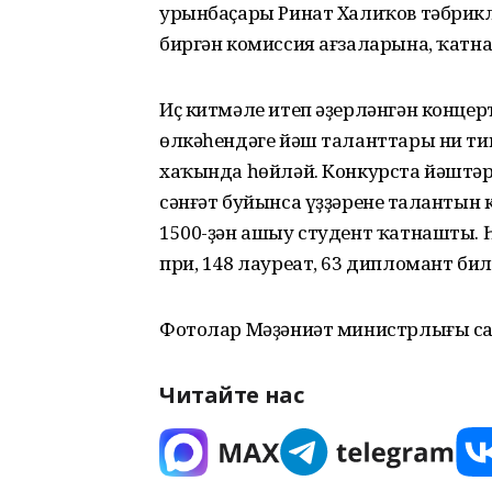
урынбаҫары Ринат Халиҡов тәбриклә
биргән комиссия ағзаларына, ҡатн
Иҫ китмәле итеп әҙерләнгән концер
өлкәһендәге йәш таланттары ни тик
хаҡында һөйләй. Конкурста йәштәр 
сәнғәт буйынса үҙҙәренең талантын 
1500-ҙән ашыу студент ҡатнашты. Һ
при, 148 лауреат, 63 дипломант би
Фотолар Мәҙәниәт министрлығы с
Читайте нас