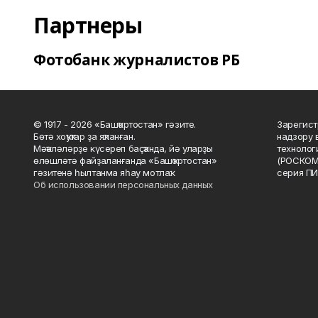
Партнеры
Фотобанк журналистов РБ
© 1917 - 2026 «Башҡортостан» гәзите.
Зарегист
Бөтә хоҡуҡтар ҙа яҡланған.
надзору 
Мәҡәләләрҙе күсереп баҫҡанда, йә уларҙы
технолог
өлөшләтә файҙаланғанда «Башҡортостан»
(РОСКОМ
гәзитенә һылтанма яһау мотлаҡ.
серия ПИ
Об использовании персональных данных