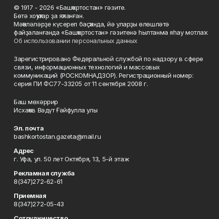
© 1917 - 2026 «Башҡортостан» гәзите.
Бөтә хоҡуҡтар ҙа яҡланған.
Мәҡәләләрҙе күсереп баҫҡанда, йә уларҙы өлөшләтә
файҙаланғанда «Башҡортостан» гәзитенә һылтанма яһау мотлаҡ.
Об использовании персональных данных
Зарегистрировано Федеральной службой по надзору в сфере
связи, информационных технологий и массовых
коммуникаций (РОСКОМНАДЗОР). Регистрационный номер:
серия ПИ ФС77-33205 от 11 сентября 2008 г.
Баш мөхәррир
Исхаҡов Вәдүт Ғәйфулла улы
Эл. почта
bashkortostan.gazeta@mail.ru
Адрес
г. Уфа, ул. 50 лет Октября, 13, 5-й этаж
Рекламная служба
8(347)272-62-61
Приемная
8(347)272-05-43
Сотрудничество