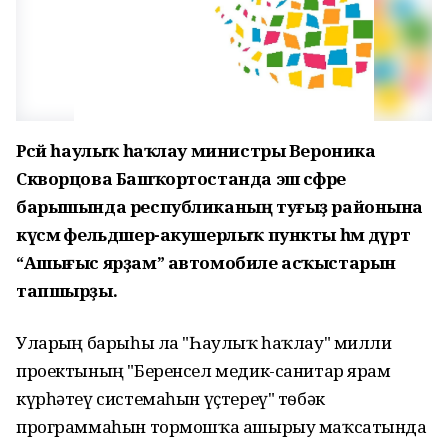
Рәсәй һаулыҡ һаҡлау министры Вероника
Скворцова Башҡортостанда эш сәфәре
барышында республиканың туғыҙ районына
күсмә фельдшер-акушерлыҡ пункты һәм дүрт
“Ашығыс ярҙам” автомобиле асҡыстарын
тапшырҙы.
Уларҙың барыһы ла "Һаулыҡ һаҡлау" милли
проектының "Беренсел медик-санитар ярҙам
күрһәтеү системаһын үҫтереү" тѳбәк
программаһын тормошҡа ашырыу маҡсатында