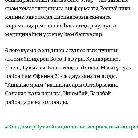
ярҙам хеҙмәтенең яңыса эш форматы, Республика
клиник онкология диспансерын заманса
ҡорамалдар менән йыһазландырыу, ауыл
медицинаһын үҫтереү һәм башҡалар.
Әлеге күсмә фельдшер-акушерлыҡ пункты
автомобилдәрен Бѳрѳ, Ғафури, Кушнаренко,
Илеш, Туймазы, Благовещен, Әлшәй, Мәсәғүт үҙәк
район һәм Ѳфѳнѳң 21-се дауаханаһы алды.
“Ашығыс ярҙам” машиналары Октябрьский,
Салауат ҡалаларына, Ишембай, Бәләбәй
райондарына юлланды.
#ВладимирПутин
#национальныепроекты
#нацпро