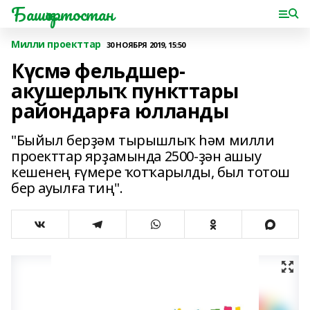
Башҡортостан
Милли проекттар
30 НОЯБРЯ 2019, 15:50
Күсмә фельдшер-
акушерлыҡ пункттары
райондарға юлланды
"Быйыл берҙәм тырышлыҡ һәм милли
проекттар ярҙамында 2500-ҙән ашыу
кешенең ғүмере ҡотҡарылды, был тотош
бер ауылға тиң".