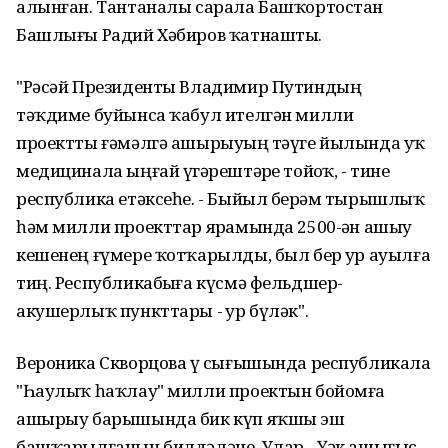
алынған. Тантаналы сарала Башҡортостан
Башлығы Радий Хәбиров ҡатнашты.
"Рәсәй Президенты Владимир Путиндың
тәҡдиме буйынса ҡабул ителгән милли
проектты ғәмәлгә ашырыуҙың тәүге йылында уҡ
медицинала ыңғай үҙгәрештәрҙе тойҙоҡ, - тине
республика етәксеһе. - Быйыл берҙәм тырышлыҡ
һәм милли проекттар ярҙамында 2500-ҙән ашыу
кешенең ғүмере ҡотҡарылды, был бер ҙур ауылға
тиң. Республикабыҙға күсмә фельдшер-
акушерлыҡ пункттары - ҙур бүләк".
Вероника Скворцова үҙ сығышында республикала
"Һаулыҡ һаҡлау" милли проектын бойомға
ашырыу барышында бик күп яҡшы эш
башҡарылғанын билдәләне. Улар - Үҙәк ашығыс