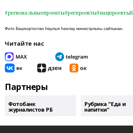
#региональныепроекты
#регпроекты
#нацпроекты
Фото Башҡортостан Һаулыҡ һаҡлау министрлығы сайтынан.
Читайте нас
Партнеры
Фотобанк
Рубрика "Еда и
журналистов РБ
напитки"