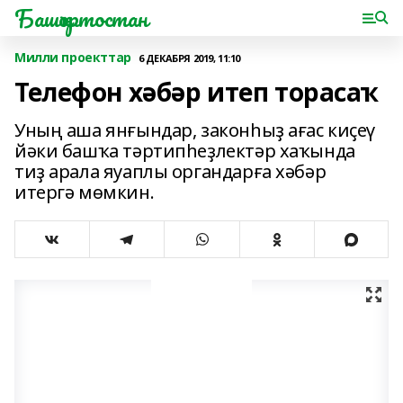
Башҡортостан
Милли проекттар
6 ДЕКАБРЯ 2019, 11:10
Телефон хәбәр итеп торасаҡ
Уның аша янғындар, законһыҙ ағас киҫеү
йәки башҡа тәртипһеҙлектәр хаҡында
тиҙ арала яуаплы органдарға хәбәр
итергә мөмкин.