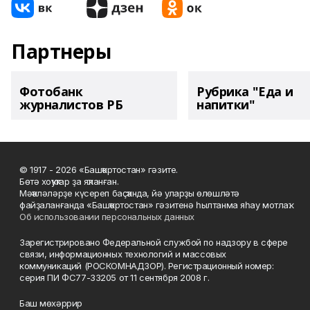
Партнеры
Фотобанк
Рубрика "Еда и
журналистов РБ
напитки"
© 1917 - 2026 «Башҡортостан» гәзите.
Бөтә хоҡуҡтар ҙа яҡланған.
Мәҡәләләрҙе күсереп баҫҡанда, йә уларҙы өлөшләтә
файҙаланғанда «Башҡортостан» гәзитенә һылтанма яһау мотлаҡ.
Об использовании персональных данных
Зарегистрировано Федеральной службой по надзору в сфере
связи, информационных технологий и массовых
коммуникаций (РОСКОМНАДЗОР). Регистрационный номер:
серия ПИ ФС77-33205 от 11 сентября 2008 г.
Баш мөхәррир