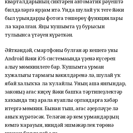
кварталдарының сиктәрен автоматик рәүештә
билдәләргә ярҙам итә. Унда шулай уҡ теге йәки
был урындарҙы фотоға төшөрөү функциялары
ла ҡаралған. Яңы ҡушымта үҙ бурысын
тулыһынса үтәүен күрһәткән.
Әйткәндәй, смартфоны булған һәр кешегә уны
Android йәки iOS системаһында үҙенә күсереп
алыу мөмкинлеге бар. Ҡушымта урман
хужалығы тармағы вәкилдәренә лә, шулай уҡ
ябай халыҡҡа ла ҡулайлы. Уның аша янғындар,
законһыҙ ағас киҫеү йәки башҡа тәртипһеҙлектәр
хаҡында тиҙ арала яуаплы органдарға хәбәр
итергә мөмкин. Бынан тыш, ағас әҙерләүҙе лә
аныҡ күрһәтәсәк. Теләгән һәр кем урмандарҙың
кемгә ҡарауын, ниндәй эшмәкәрлек төрөнә