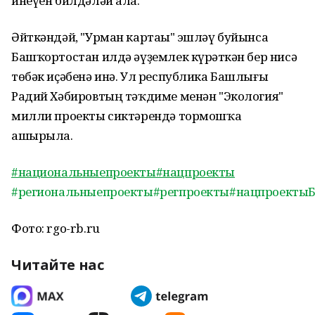
инеүен билдәләй ала.
Әйткәндәй, "Урман картаһы" эшләү буйынса
Башҡортостан илдә әүҙемлек күрһәткән бер нисә
төбәк иҫәбенә инә. Ул республика Башлығы
Радий Хәбировтың тәҡдиме менән "Экология"
милли проекты сиктәрендә тормошҡа
ашырыла.
#национальныепроекты
#нацпроекты
#региональныепроекты
#регпроекты
#нацпроекты
Фото: rgo-rb.ru
Читайте нас