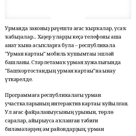
Урманда законһыҙ рәүештә ағас ҡырҡалар, усаҡ
ҡабыҙалар... Хәҙер уларҙы кеҫә телефоны аша
анһат ҡына асыҡларға була – республикала
"Урман картаһы" мобиль ҡушымтаһы эшләй
башланы. Стәрлетамаҡ урман хужалығында
"Башҡортостандың урман картаһы"на һынау
үткәрелде.
Программаға республикалағы урман
участкаларының интерактив картаһы ҡуйылған.
Ул ағас файҙаланыусының урынын, төрлө
саралар, айырыуса һаҡланған тәбиғи
биләмәләрҙең һәм райондарҙың, урман