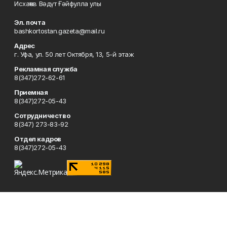
Исхаҡов Вәдүт Ғәйфулла улы
Эл. почта
bashkortostan.gazeta@mail.ru
Адрес
г. Уфа, ул. 50 лет Октября, 13, 5-й этаж
Рекламная служба
8(347)272-62-61
Приемная
8(347)272-05-43
Сотрудничество
8(347) 273-83-92
Отдел кадров
8(347)272-05-43