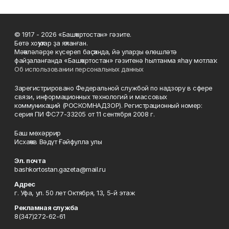
© 1917 - 2026 «Башҡортостан» гәзите.
Бөтә хоҡуҡтар ҙа яҡланған.
Мәҡәләләрҙе күсереп баҫҡанда, йә уларҙы өлөшләтә
файҙаланғанда «Башҡортостан» гәзитенә һылтанма яһау мотлаҡ.
Об использовании персональных данных
Зарегистрировано Федеральной службой по надзору в сфере
связи, информационных технологий и массовых
коммуникаций (РОСКОМНАДЗОР). Регистрационный номер:
серия ПИ ФС77-33205 от 11 сентября 2008 г.
Баш мөхәррир
Исхаҡов Вәдүт Ғәйфулла улы
Эл. почта
bashkortostan.gazeta@mail.ru
Адрес
г. Уфа, ул. 50 лет Октября, 13, 5-й этаж
Рекламная служба
8(347)272-62-61