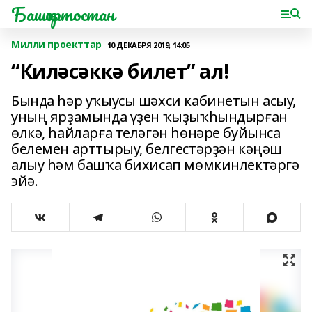
Башҡортостан
Милли проекттар
10 ДЕКАБРЯ 2019, 14:05
“Киләсәккә билет” ал!
Бында һәр уҡыусы шәхси кабинетын асыу,
уның ярҙамында үҙен ҡыҙыҡһындырған
өлкә, һайларға теләгән һөнәре буйынса
белемен арттырыу, белгестәрҙән кәңәш
алыу һәм башҡа бихисап мөмкинлектәргә
эйә.