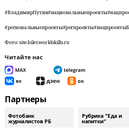
#ВладимирПутин#национальныепроекты#нацпро
#региональныепроекты#регпроекты#нацпроекты
Фото: site.bilet.worldskills.ru
Читайте нас
Партнеры
Фотобанк
Рубрика "Еда и
журналистов РБ
напитки"