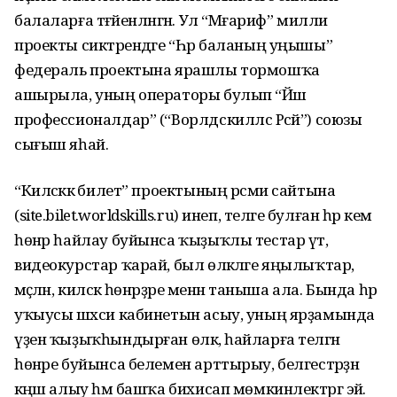
балаларға тәғәйенләнгән. Ул “Мәғариф” милли
проекты сиктәрендәге “Һәр баланың уңышы”
федераль проектына ярашлы тормошҡа
ашырыла, уның операторы булып “Йәш
профессионалдар” (“Ворлдскиллс Рәсәй”) союзы
сығыш яһай.
“Киләсәккә билет” проектының рәсми сайтына
(site.bilet.worldskills.ru) инеп, теләге булған һәр кем
һөнәр һайлау буйынса ҡыҙыҡлы тестар үтә,
видеокурстар ҡарай, был өлкәләге яңылыҡтар,
мәҫәлән, киләсәк һөнәрҙәре менән таныша ала. Бында һәр
уҡыусы шәхси кабинетын асыу, уның ярҙамында
үҙен ҡыҙыҡһындырған өлкә, һайларға теләгән
һөнәре буйынса белемен арттырыу, белгестәрҙән
кәңәш алыу һәм башҡа бихисап мөмкинлектәргә эйә.