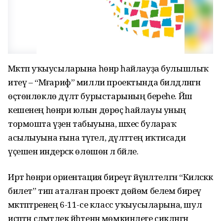
Мәктәп уҡыусыларына һөнәр һайлауҙа булышлыҡ
итеү – “Мәғариф” милли проектында билдәләнгән
өҫтөнлөклө дәүләт бурыстарының береһе. Йәш
кешенең һөнәри юлын дөрөҫ һайлауы уның
тормошта үҙен табыуына, шәхес булараҡ
асылыуына ғына түгел, дәүләттең иҡтисади
үҫешенә индерәсәк өлөшөнә лә бәйле.
Иртә һөнәри ориентация биреүгә йүнәлтелгән “Киләсәккә
билет” тип аталған проект дөйөм белем биреү
мәктәптәренең 6-11-се класс уҡыусыларына, шул
иҫәптән сәләмәтлек йәһәтенән мөмкинлеге сикләнгән