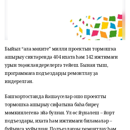
Быйыл “Ҡала мөхите” милли проектын тормошҡа
ашырыу сиктәрендә 404 ихата һәм 142 ижтимағи
урын төҙөкләндерелергә тейеш. Бынан тыш,
программаға подъездарҙы ремонтлау ҙа
индерелгән.
Башҡортостанда йәшәүселәр ошо проектты
тормошҡа ашырыу сифатына баһа биреү
мөмкинлегенә эйә булған. Ул өс йүнәлеш – йорт
подъездары, ихата һәм ижтимағи биләмәләр –
буйынса ҡуйылған. Подъездарҙы ремонтлау һәм