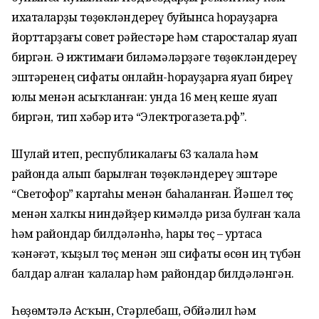
ихаталарҙы төҙөкләндереү буйынса һорауҙарға
йорттарҙағы совет рәйестәре һәм старосталар яуап
биргән. Ә ижтимағи биләмәләрҙәге төҙөкләндереү
эштәренең сифаты онлайн-һорауҙарға яуап биреү
юлы менән асыҡланған: унда 16 мең кеше яуап
биргән, тип хәбәр итә “Электрогазета.рф”.
Шулай итеп, республикалағы 63 ҡалала һәм
районда алып барылған төҙөкләндереү эштәре
“Светофор” картаһы менән баһаланған. Йәшел төҫ
менән халҡы ниндәйҙер кимәлдә риза булған ҡала
һәм райондар билдәләнһә, һары төҫ – уртаса
ҡәнәғәт, ҡыҙыл төҫ менән эш сифаты өсөн иң түбән
балдар алған ҡалалар һәм райондар билдәләнгән.
Һөҙөмтәлә Асҡын, Стәрлебаш, Әбйәлил һәм