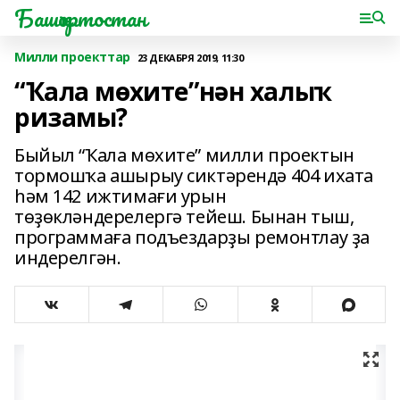
Башҡортостан
Милли проекттар
23 ДЕКАБРЯ 2019, 11:30
“Ҡала мөхите”нән халыҡ
ризамы?
Быйыл “Ҡала мөхите” милли проектын
тормошҡа ашырыу сиктәрендә 404 ихата
һәм 142 ижтимағи урын
төҙөкләндерелергә тейеш. Бынан тыш,
программаға подъездарҙы ремонтлау ҙа
индерелгән.