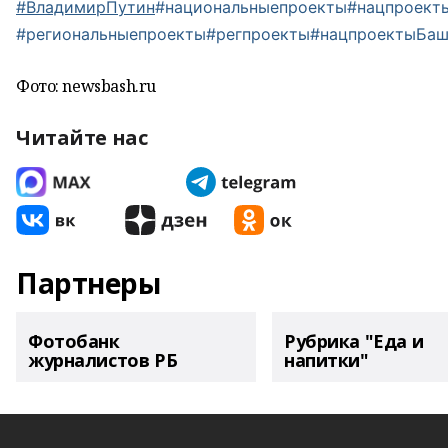
#ВладимирПутин
#национальныепроекты
#нацпроект
#региональныепроекты
#регпроекты
#нацпроектыБаш
Фото: newsbash.ru
Читайте нас
Партнеры
Фотобанк
Рубрика "Еда и
журналистов РБ
напитки"