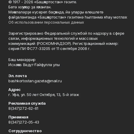
© 1917 - 2026 «Башҡортостан» гәзите.
Бөтә хоҡуҡтар ҙа яҡланған.
Мәҡәләләрҙе күсереп баҫҡанда, йә уларҙы өлөшләтә
файҙаланғанда «Башҡортостан» гәзитенә һылтанма яһау мотлаҡ.
Об использовании персональных данных
Зарегистрировано Федеральной службой по надзору в сфере
связи, информационных технологий и массовых
коммуникаций (РОСКОМНАДЗОР). Регистрационный номер:
серия ПИ ФС77-33205 от 11 сентября 2008 г.
Баш мөхәррир
Исхаҡов Вәдүт Ғәйфулла улы
Эл. почта
bashkortostan.gazeta@mail.ru
Адрес
г. Уфа, ул. 50 лет Октября, 13, 5-й этаж
Рекламная служба
8(347)272-62-61
Приемная
8(347)272-05-43
Сотрудничество