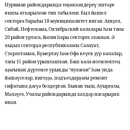
Нуриман райондарында төҙөкләндереү эштәре
яҡшы атҡарылған тип табылған. Был йәшел
секторға барыһы 18 муниципалитет ингән. Ағиҙел,
Сибай, Нефтекама, Октябрьский ҡалалары һәм тағы
20 район уртаса, йәғни һары секторға эләккән. Ә
ҡыҙыл секторҙа республикалағы Салауат,
Стәрлетамаҡ, Күмертау һәм Өфө кеүек ҙур ҡалалар,
тағы 15 район урынлашҡан. Баш ҡала исемлектең
аҙағынан дүртенсе урынды “яулаған” һәм унда
йәшәүселәр, нигеҙҙә, подъездарҙағы ремонт
сифатына дәғүә белдергән. Бынан тыш, Ауырғазы,
Мәләүез, Учалы райондарында хәлдәр насарыраҡ
икән.