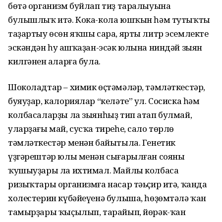
бөтә организм буйлап тиҙ таралыуына
булышлыҡ итә. Кока-кола юшҡын һәм тутыҡты
таҙартыу өсөн яҡшы сара, ярты литр эсемлекте
эскәндән һуң ашҡаҙан-эсәк юлына ниндәй зыян
килгәнен аңларға була.
Шоколадтар – химик өҫтәмәләр, тәмләткестәр,
буяуҙар, калориялар “келәте” ул. Сосиска һәм
колбасаларҙы ла зыянһыҙ тип атап булмай,
уларҙағы май, сусҡа тиреһе, сало төрлө
тәмләткестәр менән байытыла. Генетик
үҙгәрештәр юлы менән сығарылған сояны
ҡушыуҙары ла ихтимал. Майлы колбаса
ризыҡтары организмға насар тәьҫир итә, ҡанда
холестерин күбәйеүенә булыша, һөҙөмтәлә ҡан
тамырҙары ҡыҫылып, тарайып, йөрәк-ҡан