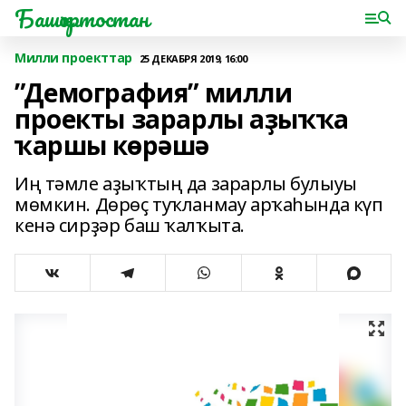
Башҡортостан
Милли проекттар
25 ДЕКАБРЯ 2019, 16:00
”Демография” милли
проекты зарарлы аҙыҡҡа
ҡаршы көрәшә
Иң тәмле аҙыҡтың да зарарлы булыуы
мөмкин. Дөрөҫ туҡланмау арҡаһында күп
кенә сирҙәр баш ҡалҡыта.