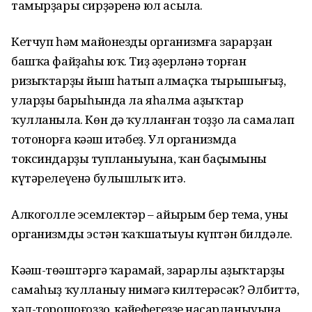
тамырҙары сирҙәренә юл асыла.
Кетчуп һәм майонездың организмға зарарҙан
башҡа файҙаһы юҡ. Тиҙ әҙерләнә торған
ризыҡтарҙы йыш һатып алмаҫҡа тырышығыҙ,
уларҙың барыһында ла яһалма аҙыҡтар
ҡулланыла. Көн дә ҡулланған тоҙҙо ла самалап
тотонорға кәңәш итәбеҙ. Ул организмда
токсиндарҙың тупланыуына, ҡан баҫымының
күтәрелеүенә булышлыҡ итә.
Алкоголле эсемлектәр – айырым бер тема, уның
организмды эстән ҡаҡшатыуы күптән билдәле.
Кәңәш-төңәштәргә ҡарамай, зарарлы аҙыҡтарҙы
самаһыҙ ҡулланыу нимәгә килтерәсәк? Әлбиттә,
хәл-торошоғоҙҙоң, кәйефегеҙҙең насарланыуына,