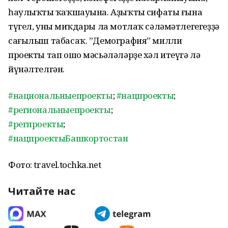
һаулыҡтың ҡаҡшауына. Аҙыҡтың сифаты ғына
түгел, уның миҡдары ла мотлаҡ сәләмәтлегегеҙҙә
сағылыш табасаҡ. ”Демография” милли
проекты тап ошо мәсьәләләрҙе хәл итеүгә лә
йүнәлтелгән.
#национальныепроекты
;
#нацпроекты
;
#региональныепроекты
;
#регпроекты
;
#нацпроектыБашкортостан
Фото: travel.tochka.net
Читайте нас