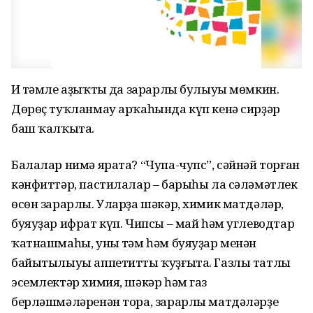
Иң тәмле аҙыҡтың да зарарлы булыуы мөмкин.
Дөрөҫ туҡланмау арҡаһында күп кенә сирҙәр
баш ҡалҡыта.
Балалар нимә ярата? “Чупа-чупс”, сәйнәй торған
кәнфиттәр, пастилалар – барыһы ла сәләмәтлек
өсөн зарарлы. Уларҙа шәкәр, химик матдәләр,
буяуҙар ифрат күп. Чипсы – май һәм углеводтар
ҡатнашмаһы, уның тәм һәм буяуҙар менән
байытылыуы аппетитты ҡуҙғыта. Газлы татлы
эсемлектәр химия, шәкәр һәм газ
берләшмәләренән тора, зарарлы матдәләрҙең