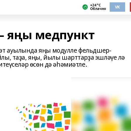
+24 °С
VK
Облачно
– яңы медпункт
әт ауылында яңы модулле фельдшер-
лы, таҙа, яңы, йылы шарттарҙа эшләүе лә
итеүселәр өсөн дә әһәмиәтле.