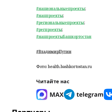
#национальныепроекты
;
#нацпроекты
;
#региональныепроекты
;
#регпроекты
;
#нацпроектыБашкортостан
#
ВладимирПутин
Фото: health.bashkortostan.ru
Читайте нас