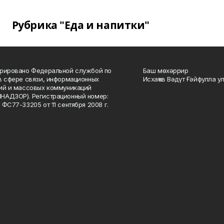
Рубрика "Еда и напитки"
рировано Федеральной службой по
Баш мөхәррир
в сфере связи, информационных
Исхаҡов Вәдүт Ғәйфулла у
ий и массовых коммуникаций
НАДЗОР). Регистрационный номер:
 ФС77-33205 от 11 сентября 2008 г.