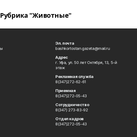
Рубрика "Животные"
Эл. почта
лы
bashkortostan.gazeta@mail.ru
Адрес
г. Уфа, ул. 50 лет Октября, 13, 5-й
этаж
Рекламная служба
8(347)272-62-61
Приемная
8(347)272-05-43
Сотрудничество
8(347) 273-83-92
Отдел кадров
8(347)272-05-43