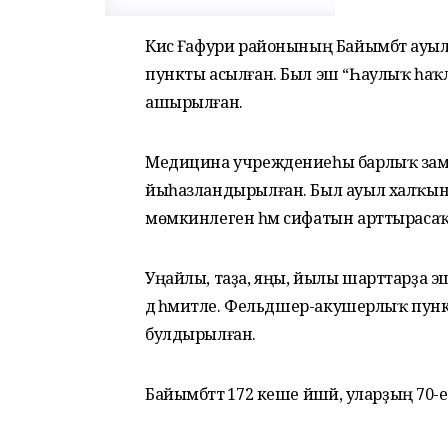
Кисә Ғафури районының Байымбәт ау
пункты асылған. Был эш “Һаулыҡ һа
ашырылған.
Медицина учреждениеһы барлыҡ заман
йыһазландырылған. Был ауыл халҡына
мөмкинлеген һәм сифатын арттырасаҡ
Уңайлы, таҙа, яңы, йылы шарттарҙа эшлә
дә әһәмиәтле. Фельдшер-акушерлыҡ пу
булдырылған.
Байымбәттә 172 кеше йәшәй, уларҙың 70-е