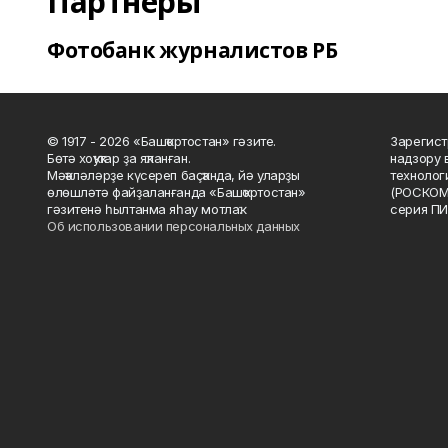
Партнеры
Фотобанк журналистов РБ
© 1917 - 2026 «Башҡортостан» гәзите.
Зарегист
Бөтә хоҡуҡтар ҙа яҡланған.
надзору 
Мәҡәләләрҙе күсереп баҫҡанда, йә уларҙы
технолог
өлөшләтә файҙаланғанда «Башҡортостан»
(РОСКОМ
гәзитенә һылтанма яһау мотлаҡ.
серия ПИ
Об использовании персональных данных