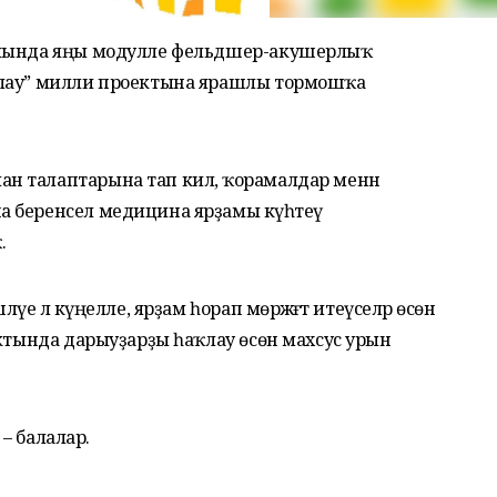
ылында яңы модулле фельдшер-акушерлыҡ
ҡлау” милли проектына ярашлы тормошҡа
 талаптарына тап килә, ҡорамалдар менән
 беренсел медицина ярҙамы күһәтеү
.
үе лә күңелле, ярҙам һорап мөрәжәғәт итеүселәр өсөн
нктында дарыуҙарҙы һаҡлау өсөн махсус урын
 – балалар.