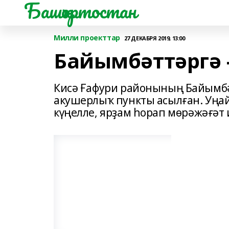
Башҡортостан
Милли проекттар
27 ДЕКАБРЯ 2019, 13:00
Байымбәттәргә 
Кисә Ғафури районының Байымб
акушерлыҡ пункты асылған. Уңай
күңелле, ярҙам һорап мөрәжәғәт 