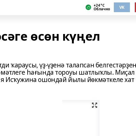
+24 °С
VK
Облачно
сәге өсөн күңел
и ҡараусы, үҙ-үҙенә талапсан белгестәрҙе
әмәтлеге һағында тороуы шатлыҡлы. Миҫал
ия Исҡужина ошондай йылы йөкмәткеле хат