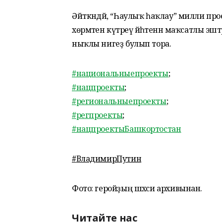
Әйткәндәй, “Һаулыҡ һаҡлау” милли про
хөрмәтен күтәреү йәһәтенән маҡсатлы эштә
ныҡлы нигеҙ булып тора.
#национальныепроекты
;
#нацпроекты
;
#региональныепроекты
;
#регпроекты
;
#нацпроектыБашкортостан
#
ВладимирПутин
Фото: геройҙың шәхси архивынан.
Читайте нас