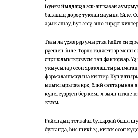
Һуңғы йылдарҙа эсәк-ашҡаҙан ауырыуҙ
баланың дөрөҫ туҡланмауына бәйле. С
аҙыҡ ашау, һут эсеү ошо сирҙәргә килтерә
Тағы ла үҫмерҙәр умыртҡа һөйәге сирҙәр
рәүешенә бәйле. Төрлө гаджеттар менән
сиргә юлыҡтырыусы төп факторҙар. Үҙ й
уҡыусылар өсөн яраҡлаштырылмаған р
формалашмауына килтерә. Күп ултыры
ылыҡтырырға кәрәк, бәләкәй саҡтарынан ата-
күнегеүҙәрҙең бер кемгә лә зыян иткәне 
ҡыҙы.
Райондың тотҡаһы булырҙай бына шун
булғанда, һис шикһеҙ, киләсәк өсөн күң