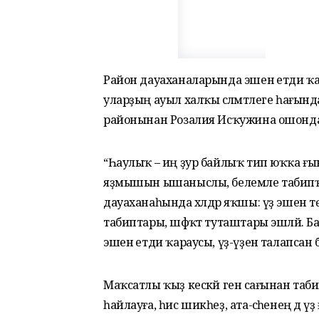
Район дауаханаларында эшенә етди ҡар
уларҙың ауыл халҡы сәләмәтлеге һағын
районынан Розалия Исҡужина ошондай 
“Һаулыҡ – иң ҙур байлыҡ тип юҡҡа ғына 
яҙмышын ышаныслы, белемле табипҡа т
дауаханаһында хәлдәр яҡшы: үҙ эшен тө
табиптары, шәфҡәт туташтары эшләй. Б
эшенә етди ҡараусы, үҙ-үҙенә талапсан б
Маҡсатлы ҡыҙ кескәй генә сағынан та
һайлауға, һис шикһеҙ, ата-әсәһенең дә ү