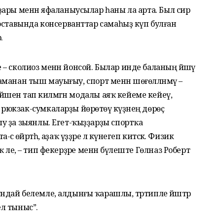
ары менән яфаланыусылар һаны ла арта. Был сир
оставында консерванттар самаһыҙ күп булған
.
е – сколиоз менән йонсой. Былар инде баланың йәшәү
 саманан тыш мауығыу, спорт менән шөғөлләнмәү –
әшенә тап килмәгән модалы аяҡ кейеме кейеү,
юкзак-сумкаларҙы йөрөтөү кәүҙәнең дөрөҫ
у ҙа зыянлы. Егет-ҡыҙҙарҙы спортҡа
әсә өйрәтһә, аҙаҡ үҙҙәре лә күнегеп китәсәк. Физик
юҡ әле, – тип фекерҙәре менән бүлеште Гөлназ Роберт
дай белемле, алдынғы ҡарашлы, тәртипле йәштәр
ел тыныс”.