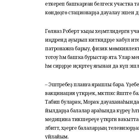
еткереп башҡарған белгескә участка т
көндөҙгө стационарҙа дауалау эшен 
Гөлназ Роберт ҡыҙы хеҙмәтләндергән уч
иңдәрендә ауырып киткәндәрҙе ҡабул ит
патронажға барыу, физик мөмкинлектәре
тотоу һәм башҡа бурыстар ята. Улар мен
һәм сирҙәрҙе иҫкәртеү яғынан да күп эшлә
– Эштәребеҙ планға ярашлы бара. Үҙебе
вакцинация үткәрҙек, мәктәпкәсә йәштәг
Табип булараҡ, Мораҡ дауаханаһында э
йылдарҙа балалар араһында күреү һәләте
медицина тикшереүе үткәргән ваҡытта к
әлбиттә, хәҙерге балаларҙың телевизор
уйлайым.