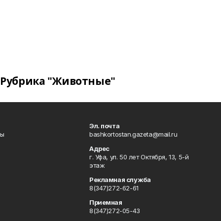
Рубрика "Животные"
Эл. почта
лы
bashkortostan.gazeta@mail.ru
Адрес
г. Уфа, ул. 50 лет Октября, 13, 5-й
этаж
Рекламная служба
8(347)272-62-61
Приемная
8(347)272-05-43