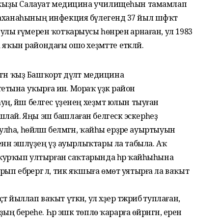
ин ҡыҙы Салауат медицина училищеһын тамамлап
аханаһының инфекция бүлегендә 37 йыл шәфҡәт
улы ғүмерен ҡотҡарыусы һөнәренә арнаған, ул 1983
ға яҡын райондағы ошо хеҙмәтте етәкләй.
әнгән ҡыҙ Башҡорт дәүләт медицина
ына уҡырға инә. Мораҡ үҙәк район
уң, йәш белгес үҙенең хеҙмәт юлын тыуған
лай. Яңы эш башлаған белгескә эскерһеҙ
улһа, һөйләшә белмәгән, ҡайһы ерҙәре ауыртыуын
енән эшләүҙең үҙ ауырлыҡтары ла табыла. Аҡ
а ҡурҡып ултырған саҡтарында һәр ҡайһыһына
п ебәрергә лә, тик яҡшыға өмөт уятырға ла ваҡыт
йыллап ваҡыт үткән, ул хәҙер тәжрибә туплаған,
ың береһе. Һәр эшкә төплө ҡарарға өйрәнгән, еренә