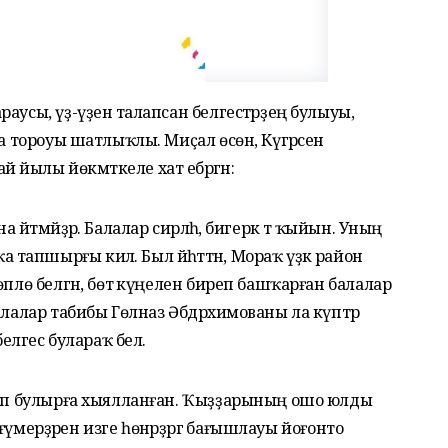
аусы, үҙ-үҙенә талапсан белгестәрҙең булыуы,
да тороуы шатлыҡлы. Миҫал өсөн, Күгәрсен
йылы йөкмәткеле хат ебәргән:
әйтмәйҙәр. Балалар сирләһә, бигерәк тә ҡыйын. Уның
апшырғы килә. Был йәһәттән, Мораҡ үҙәк район
плө белгән, бөтә күңелен биреп башҡарған балалар
алалар табибы Гөлназ Әбдрәхимованы ла күптәр
елгес булараҡ белә.
бип булырға хыялланған. Ҡыҙҙарының ошо юлды
ҙ ғүмерҙәрен изге һөнәрҙәргә бағышлауы йоғонто