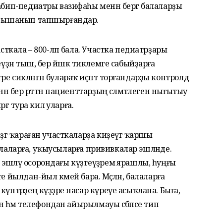
абип-педиатры вазифаһы менән бергә балаларҙы
дә ышанып тапшырғандар.
асткала – 800-ләп бала. Участка педиатрҙары
еүҙән тыш, бер йәшкә тиклемге сабыйҙарға
 сикләнгән булараҡ иҫәптә торғандарҙы контролдә
ән бер рәттән пациенттарҙың сәләмәтлеген нығытыу
ргә тура килә уларға.
ҙгә ҡараған участкаларҙа киҙеүгә ҡаршы
е балаларға, уҡыусыларға прививкалар эшләнде.
шләү осорондағы күҙәтеүҙәремә ярашлы, һуңғы
 йылдан-йыл кәмей бара. Мәҫәлән, балаларға
үптәрҙең күҙҙәре насар күреүе асыҡлана. Быға,
ҙан һәм телефондан айырылмауы сәбәпсе тип