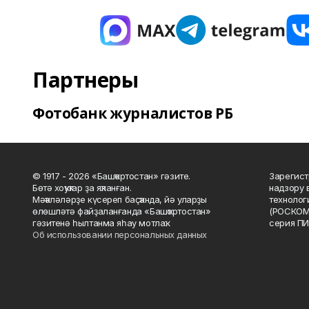
Партнеры
Фотобанк журналистов РБ
© 1917 - 2026 «Башҡортостан» гәзите.
Зарегист
Бөтә хоҡуҡтар ҙа яҡланған.
надзору 
Мәҡәләләрҙе күсереп баҫҡанда, йә уларҙы
технолог
өлөшләтә файҙаланғанда «Башҡортостан»
(РОСКОМ
гәзитенә һылтанма яһау мотлаҡ.
серия ПИ
Об использовании персональных данных