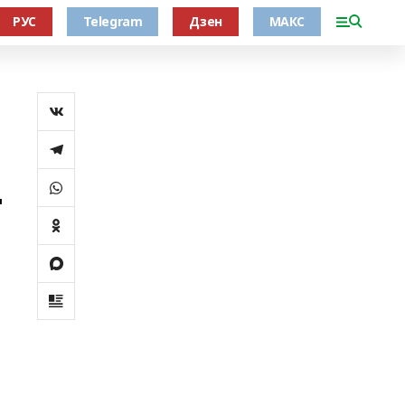
РУС
Telegram
Дзен
МАКС
ң