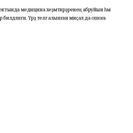
ектында медицина хеҙмәткәрҙәренең абруйын һәм
р билдәләнгән. Үрҙә телгә алынған миҫал да ошоға