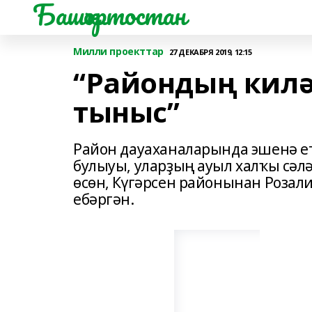
Башҡортостан
Милли проекттар
27 ДЕКАБРЯ 2019, 12:15
“Райондың килә
тыныс”
Район дауаханаларында эшенә етд
булыуы, уларҙың ауыл халҡы сәл
өсөн, Күгәрсен районынан Розал
ебәргән.