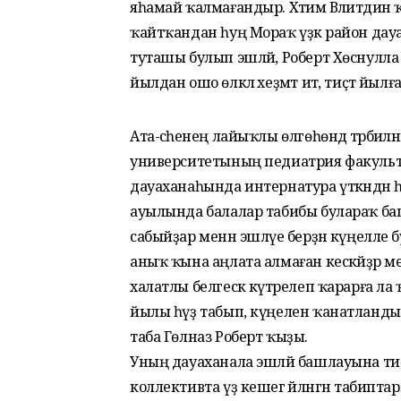
яһамай ҡалмағандыр. Хәтимә Вәлиәтд
ҡайтҡандан һуң Мораҡ үҙәк район дау
туташы булып эшләй, Роберт Хөснулла 
йылдан ошо өлкәлә хеҙмәт итә, тиҫтә йыл
Ата-әсәһенең лайыҡлы өлгөһөндә тәрбиәл
университетының педиатрия факультет
дауаханаһында интернатура үткәндән һ
ауылында балалар табибы булараҡ баш
сабыйҙар менән эшләүе берҙән күңелле б
аныҡ ҡына аңлата алмаған кескәйҙәр м
халатлы белгескә күтәрелеп ҡарарға л
йылы һүҙ табып, күңелен ҡанатландыры
таба Гөлназ Роберт ҡыҙы.
Уның дауаханала эшләй башлауына тиҫтә 
коллективта үҙ кешегә әйләнгән табиптарҙ