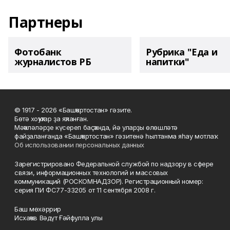
Партнеры
Фотобанк
Рубрика "Еда и
журналистов РБ
напитки"
© 1917 - 2026 «Башҡортостан» гәзите.
Бөтә хоҡуҡтар ҙа яҡланған.
Мәҡәләләрҙе күсереп баҫҡанда, йә уларҙы өлөшләтә
файҙаланғанда «Башҡортостан» гәзитенә һылтанма яһау мотлаҡ.
Об использовании персональных данных
Зарегистрировано Федеральной службой по надзору в сфере
связи, информационных технологий и массовых
коммуникаций (РОСКОМНАДЗОР). Регистрационный номер:
серия ПИ ФС77-33205 от 11 сентября 2008 г.
Баш мөхәррир
Исхаҡов Вәдүт Ғәйфулла улы