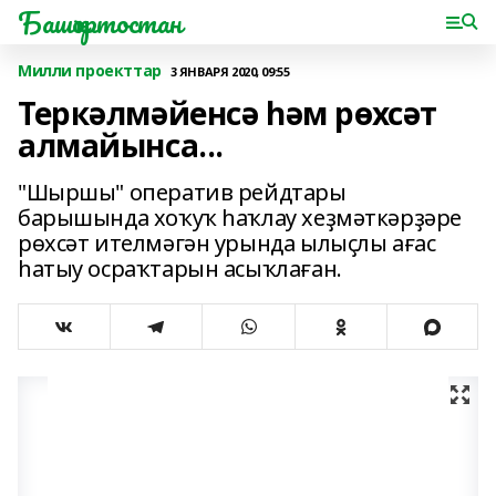
Башҡортостан
Милли проекттар
3 ЯНВАРЯ 2020, 09:55
Теркәлмәйенсә һәм рөхсәт
алмайынса...
"Шыршы" оператив рейдтары
барышында хоҡуҡ һаҡлау хеҙмәткәрҙәре
рөхсәт ителмәгән урында ылыҫлы ағас
һатыу осраҡтарын асыҡлаған.