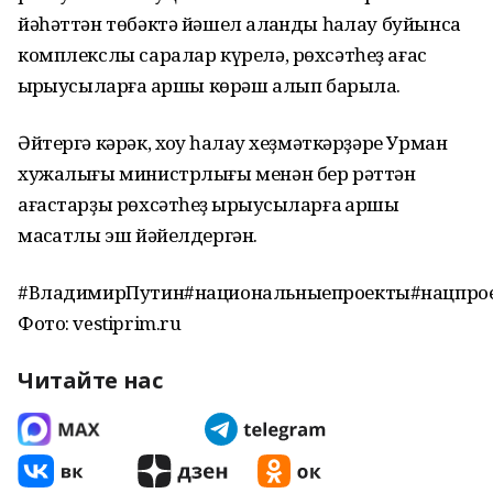
йәһәттән төбәктә йәшел ҡалҡанды һаҡлау буйынса
комплекслы саралар күрелә, рөхсәтһеҙ ағас
ҡырҡыусыларға ҡаршы көрәш алып барыла.
Әйтергә кәрәк, хоҡуҡ һаҡлау хеҙмәткәрҙәре Урман
хужалығы министрлығы менән бер рәттән
ағастарҙы рөхсәтһеҙ ҡырҡыусыларға ҡаршы
маҡсатлы эш йәйелдергән.
#ВладимирПутин#национальныепроекты#нацпрое
Фото: vestiprim.ru
Читайте нас