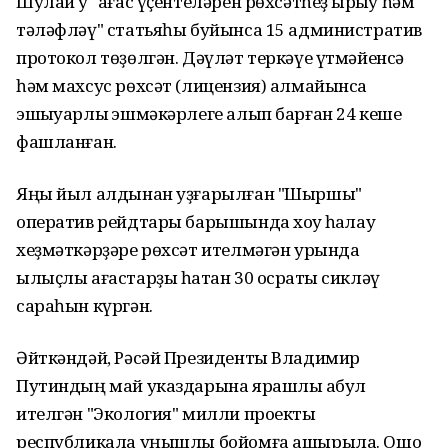
Шулай уҡ "ағас үҫентеләрен рөхсәтһеҙ ҡырҡыу һәм
тәләфләү" статьяһы буйынса 15 административ
протокол төҙөлгән. Дәүләт теркәүе үтмәйенсә
һәм махсус рөхсәт (лицензия) алмайынса
эшҡыуарлыҡ эшмәкәрлеге алып барған 24 кеше
фашланған.
Яңы йыл алдынан уҙғарылған "Шыршы"
оператив рейдтары барышында хоҡуҡ һаҡлау
хеҙмәткәрҙәре рөхсәт ителмәгән урында
ылыҫлы ағастарҙы һатҡан 30 осраҡты сикләү
сараһын күргән.
Әйткәндәй, Рәсәй Президенты Владимир
Путиндың май указдарына ярашлы ҡабул
ителгән "Экология" милли проекты
республикала уңышлы бойомға ашырыла. Ошо