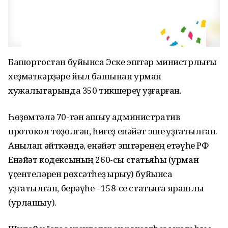
Башҡортостан буйынса Эске эштәр министрлығы
хеҙмәткәрҙәре йыл башынан урман
хужалыҡтарында 350 тикшереү уҙғарған.
Һөҙөмтәлә 70-тән ашыу административ
протокол төҙөлгән, һигеҙ енәйәт эше ҡуҙғатылған.
Аныҡлап әйткәндә, енәйәт эштәренең етәүһе РФ
Енәйәт кодексының 260-сы статьяһы (урман
үҫентеләрен рөхсәтһеҙ ҡырҡыу) буйынса
ҡуҙғатылған, берәүһе - 158-се статьяға ярашлы
(урлашыу).