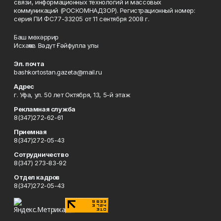
связи, информационных технологий и массовых
коммуникаций (РОСКОМНАДЗОР). Регистрационный номер:
серия ПИ ФС77-33205 от 11 сентября 2008 г.
Баш мөхәррир
Исхаҡов Вәдүт Ғәйфулла улы
Эл. почта
bashkortostan.gazeta@mail.ru
Адрес
г. Уфа, ул. 50 лет Октября, 13, 5-й этаж
Рекламная служба
8(347)272-62-61
Приемная
8(347)272-05-43
Сотрудничество
8(347) 273-83-92
Отдел кадров
8(347)272-05-43