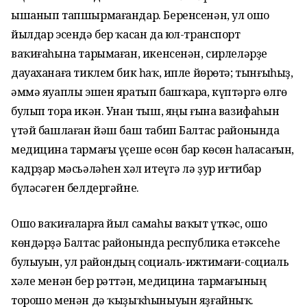
ышанып тапшырмағандар. Берен­сенән, ул ошо
йылдар эсендә бер ҡасан да юл-транспорт
ваҡиғаһына тарымаған, икен­сенән, сирлеләрҙе
дауаханаға тиклем бик һаҡ, ипле йөрөтә; тынғыһыҙ,
әммә яуаплы эшен яратып башҡара, күптәргә өлгө
булып тора икән. Унан тыш, яңы ғына вазифаһын
үтәй башлаған йәш баш табип Балтас районында
медицина тармағы үҫеше өсөн бар көсөн һаласағын,
кадрҙар мәсьәләһен хәл итеүгә лә ҙур иғтибар
бүләсәген белдергәйне.
Ошо ваҡиғаларға йыл самаһы ваҡыт үткәс, ошо
көндәрҙә Балтас районында республика етәксеһе
булыуын, ул райондың социаль-ижтимағи-социаль
хәле менән бер рәттән, медицина тармағының
торошо менән дә ҡыҙыҡһыныуын яҙғайныҡ.