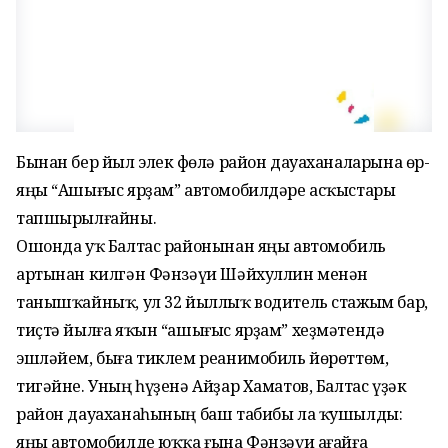
Бынан бер йыл элек Өфөлә район дауаханаларына өр-
яңы “Ашығыс ярҙам” автомобилдәре асҡыстары
тапшырылғайны.
Ошонда уҡ Балтас районынан яңы автомобиль
артынан килгән Фәнзәүи Шәйхуллин менән
танышҡайныҡ, ул 32 йыл­лыҡ водитель стажым бар,
тиҫтә йылға яҡын “ашығыс ярҙам” хеҙмәтендә
эшләйем, быға тиклем реанимобиль йөрөттөм,
тигәйне. Уның һүҙенә Айҙар Хаматов, Балтас үҙәк
район да­уа­ха­наһының баш табибы ла ҡушылды:
яңы автомобилде юҡҡа ғына Фәнзәүи ағайға