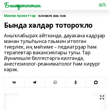
Башҡортостан
Милли проекттар
16 ЯНВАРЯ 2020, 10:00
Бында хәлдәр тотороҡло
Аныҡлабыраҡ әйткәндә, дауахана кадрҙар
мәнән тулыһынса тәьмин ителгән
тиерлек, иң мөһиме – педиатрҙар һәм
терапевтар вакансиялары тулы. Тар
йүнәлешле белгестәргә килгәндә,
анестезиолог-реаниматолог һәм хирург
кәрәк.