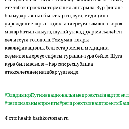
ете төбәк проекты тормошҡа ашырыла. Ҙур финанс
һалыуҙары яңы объекттар төҙөүгә, медицина
учреждениеларын тө­ҙөкләндереүгә, заманса ҡорол­
малар һатып алыуға, шулай уҡ кадрҙар мәсьәләһен
хәл итеүгә тотонола. Ғөмүмән, юғары
квалификациялы белгестәр менән медицина
хеҙмәтләндереүе сифаты туранан-тура бәйле. Шуға
күрә был мәсьәлә – һәр саҡ республика
етәкселегенең иғтибар үҙәгендә.
#ВладимирПутин
#национальныепроекты
#нацпроект
#региональныепроекты
#регпроекты
#нацпроектыБаш
Фото: health.bashkortostan.ru