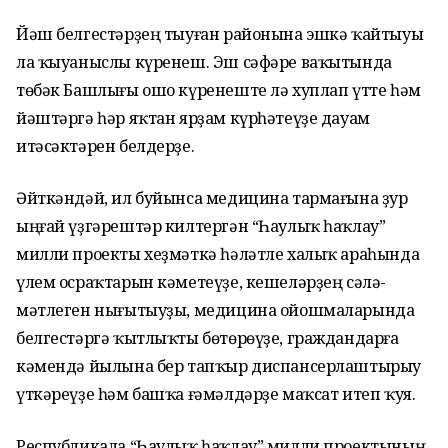
Йәш белгестәрҙең тыуған районына эшкә ҡайтыуы
ла ҡыуаныслы күренеш. Эш сәфәре ваҡытында
төбәк Башлығы ошо күренеште лә хуплап үтте һәм
йәштәргә һәр яҡтан ярҙам күрһәтеүҙе дауам
итәсәктәрен белдерҙе.
Әйткәндәй, ил буйынса медицина тармағына ҙур
ыңғай үҙгәрештәр килтергән “Һаулыҡ һаҡлау”
милли проекты хеҙмәткә һәләтле халыҡ араһында
үлем осраҡтарын кәметеүҙе, кешеләрҙең сәлә­
мәтлеген нығытыуҙы, медицина ойошмаларында
белгестәргә ҡытлыҡты бөтөрөүҙе, граждан­дарға
кәмендә йылына бер тапҡыр диспансерлаштырыу
үткәреүҙе һәм башҡа ғәмәлдәрҙе маҡсат итеп ҡуя.
Республикала “Һаулыҡ һаҡлау” милли проектының