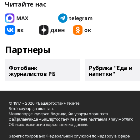
Читайте нас
Партнеры
Фотобанк
Рубрика "Еда и
журналистов РБ
напитки"
© 1917 - 2026 «Башҡортостан» гәзите.
Бөтә хоҡуҡтар ҙа яҡланған.
Мәҡәләләрҙе күсереп баҫҡанда, йә уларҙы өлөшләтә
файҙаланғанда «Башҡортостан» гәзитенә һылтанма яһау мотлаҡ.
Об использовании персональных данных
Зарегистрировано Федеральной службой по надзору в сфере