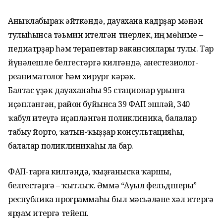
Аныҡлабыраҡ әйткәндә, дауахана кадрҙар мәнән
тулыһынса тәьмин ителгән тиерлек, иң мөһиме –
педиатрҙар һәм терапевтар вакансиялары тулы. Тар
йүнәлешле белгестәргә килгәндә, анестезиолог-
реаниматолог һәм хирург кәрәк.
Балтас үҙәк дауаханаһы 95 стационар урынға
иҫәпләнгән, район буйынса 39 ФАП эшләй, 340
ҡабул итеүгә иҫәпләнгән поликлиника, балалар
табыу йорто, ҡатын-ҡыҙҙар консультацияһы,
балалар поликлиникаһы ла бар.
ФАП-тарға килгәндә, ҡыҙғанысҡа ҡаршы,
белгестәргә – ҡытлыҡ. Әммә “Ауыл фельдшеры”
республика программаһы был мәсьәләне хәл итергә
ярҙам итергә тейеш.