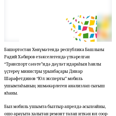
Башҡортостан Хөкүмәтендә республика Башлығы
Радий Хәбиров етәкселегендә үткәрелгән
“Транспорт сәғәте”ндә дәүләт идараһын һанлы
үҫтереү министры урынбаҫары Динар
Шәрәфетдинов “Юл эксперты” мобиль
ҡушымтаһының эшмәкәрлеген анализлап сығыш
яһаны.
Был мобиль ҡушымта былтыр апрелдә асылғайны,
ошо арауыҡта халыҡтан ремонт талап иткән юл соҡор-