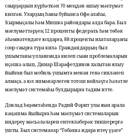
саҡырҙарҙын күрһәткән 70 меңдән ашыу мәғлүмәт
килгән. Уларҙың һаны буйынса Өфө ҡалаһы,
Ҡырмыҫҡалы һәм Мишкә райондары алда бара. Был
мәғлүмәттәрҙең 12 проценты федераль һәм төбәк
әһәмиәтендәге юлдарға, 88 проценты ихаталарҙағы
соҡор-саҡырға тура килә. Граждандарҙың был
ҡушымтаны ҡулланғанда килеп сыҡҡан проблемаларын
иҫәпкә алып, Динар Шәрәфетдинов халыҡтан ялыу
йыйған был мобиль ҡушымта менән генә сикләнеп
ҡалмаҫҡа, ә юл эшмәкәрлеген тотош көйләүгә һәләтле
мәғлүмәт системаһы булдырырға тәҡдим итте.
Доклад һөҙөмтәһендә Радий Фәрит улы яҡын арала
кәңәшмә йыйырға һәм мәғлүмәт системаларын
индереү мәсьәләләрен ентекләберәк тикшерергә
ҡушты. Был системалар “Төбәккә идара итеү үҙәге”