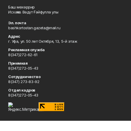
Баш мөхәррир
Исхаҡов Вәдүт Ғәйфулла улы
Эл. почта
bashkortostan.gazeta@mail.ru
Адрес
г. Уфа, ул. 50 лет Октября, 13, 5-й этаж
Рекламная служба
8(347)272-62-61
Приемная
8(347)272-05-43
Сотрудничество
8(347) 273-83-92
Отдел кадров
8(347)272-05-43