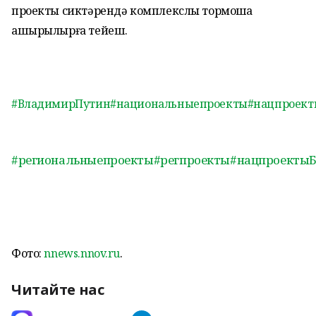
проекты сиктәрендә комплекслы тормошҡа
ашырылырға тейеш.
#ВладимирПутин
#национальныепроекты
#нацпроект
#региональныепроекты
#регпроекты
#нацпроекты
Фото:
nnews.nnov.ru
.
Читайте нас