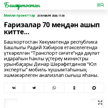
Башҡортостан
Милли проекттар
23 ЯНВАРЯ 2020, 11:30
Ғаризалар 70 меңдән ашып
китте...
Башҡортостан Хөкүмәтендә республика
Башлығы Радий Хәбиров етәкселегендә
үткәрелгән “Транспорт сәғәте”ндә дәүләт
идараһын һанлы үҫтереү министры
урынбаҫары Динар Шәрәфетдинов “Юл
эксперты” мобиль ҡушымтаһының
эшмәкәрлеген анализлап сығыш яһаны.