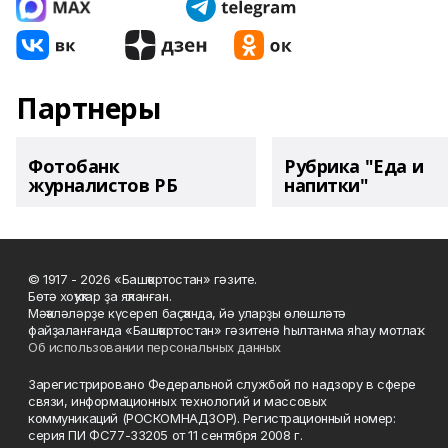
Партнеры
Фотобанк
Рубрика "Еда и
журналистов РБ
напитки"
© 1917 - 2026 «Башҡортостан» гәзите.
Бөтә хоҡуҡтар ҙа яҡланған.
Мәҡәләләрҙе күсереп баҫҡанда, йә уларҙы өлөшләтә
файҙаланғанда «Башҡортостан» гәзитенә һылтанма яһау мотлаҡ.
Об использовании персональных данных
Зарегистрировано Федеральной службой по надзору в сфере
связи, информационных технологий и массовых
коммуникаций (РОСКОМНАДЗОР). Регистрационный номер:
серия ПИ ФС77-33205 от 11 сентября 2008 г.