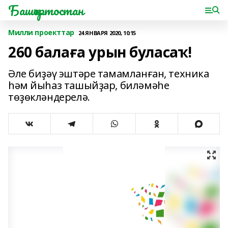
Башҡортостан
Милли проекттар
24 ЯНВАРЯ 2020, 10:15
260 балаға урын буласаҡ!
Әле биҙәү эштәре тамамланған, техника
һәм йыһаз ташыйҙар, биләмәһе
төҙөкләндерелә.