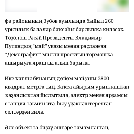
Өфө районының Зубов ауылында быйыл 260
урынлыҡ балалар баҡсаһы барлыҡҡа киләсәк.
Төҙөлөш Рәсәй Президенты Владимир
Путиндың "май" указы менән раҫланған
“Демография” милли проектын тормошҡа
ашырыуға ярашлы алып барыла.
Ике ҡатлы бинаның дөйөм майҙаны 3800
квадрат метрға тиң. Баҡса айырым урынлашҡан
ҡаҙанлыҡтан йылытыла, электр менән ярҙамсы
станция тәьмин итә, һыу үҙәкләштерелгән
селтәрҙән килә.
Әле объектта биҙәү эштәре тамамланған,