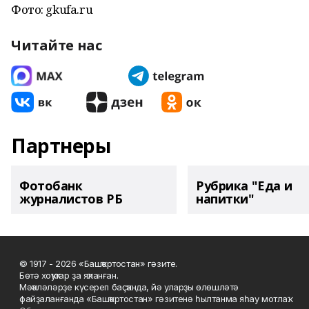
Фото: gkufa.ru
Читайте нас
Партнеры
Фотобанк
Рубрика "Еда и
журналистов РБ
напитки"
© 1917 - 2026 «Башҡортостан» гәзите.
Бөтә хоҡуҡтар ҙа яҡланған.
Мәҡәләләрҙе күсереп баҫҡанда, йә уларҙы өлөшләтә
файҙаланғанда «Башҡортостан» гәзитенә һылтанма яһау мотлаҡ.