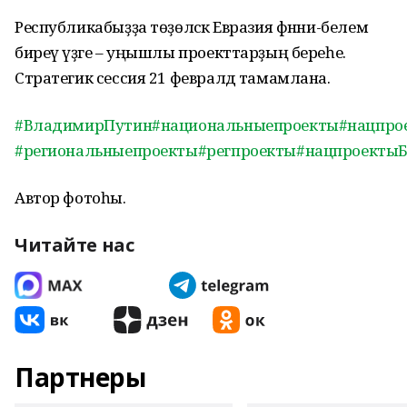
Республикабыҙҙа төҙөләсәк Евразия фәнни-белем
биреү үҙәге – уңышлы проекттарҙың береһе.
Стратегик сессия 21 февралдә тамамлана.
#ВладимирПутин
#национальныепроекты
#нацпро
#региональныепроекты
#регпроекты
#нацпроекты
Автор фотоһы.
Читайте нас
Партнеры