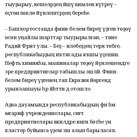
тыуҙырыу, кешеләрҙең йәшәү кимәлен күтәреү –
өҫтөнлөклө йүнәлештәрҙең береһе.
– Башҡортостанда фәнни-белем биреү үҙәген төҙөү
өсөн уңайлы шарттар тыуҙырылған, – тине
Радий Фәрит улы. – Беҙ – илебеҙҙең терәк төбәге,
республикабыҙҙың иҡтисады яҡшы үҫешкән.
Нефть химияһы, машиналар төҙөү йүнәлешендәге
эре предприятиелар табышлы эшләй. Фәнни-
белем биреү үҙәгенең тап Евразия йөрәгендә
урынлашыуы һәр йәһәттән дә отошло.
Аҙна дауамында республикабыҙҙың фән һәм
мәғариф учреждениелары, сәнәғәт
предприятиелары вәкилдәре ингән бөтәһе ун
кластер буйынса әүҙем эш алып барыласаҡ.