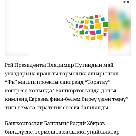
Рәсәй Президенты Владимир Путиндың май
указдарына ярашлы тормошҡа ашырылған
“Фән” милли проекты сиктәрендә “Торатау”
конгресс-холында “Башҡортостанда донъя
кимәлендә Евразия фәнни-белем биреү үҙәген төҙөү”
тигән темаға стратегик сессия башланды.
Башҡортостан Башлығы Радий Хәбиров
билдәләүенсә, тормошта халыҡҡа уңайлыҡтар