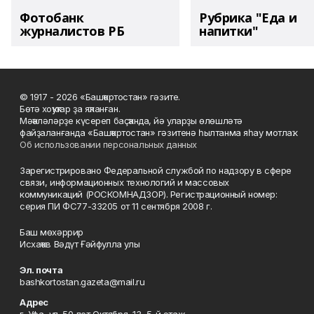
Фотобанк
Рубрика "Еда и
журналистов РБ
напитки"
© 1917 - 2026 «Башҡортостан» гәзите.
Бөтә хоҡуҡтар ҙа яҡланған.
Мәҡәләләрҙе күсереп баҫҡанда, йә уларҙы өлөшләтә
файҙаланғанда «Башҡортостан» гәзитенә һылтанма яһау мотлаҡ.
Об использовании персональных данных
Зарегистрировано Федеральной службой по надзору в сфере
связи, информационных технологий и массовых
коммуникаций (РОСКОМНАДЗОР). Регистрационный номер:
серия ПИ ФС77-33205 от 11 сентября 2008 г.
Баш мөхәррир
Исхаҡов Вәдүт Ғәйфулла улы
Эл. почта
bashkortostan.gazeta@mail.ru
Адрес