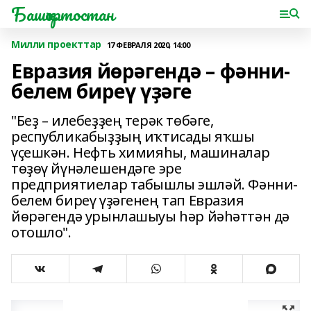
Башҡортостан
Милли проекттар
17 ФЕВРАЛЯ 2020, 14:00
Евразия йөрәгендә – фәнни-
белем биреү үҙәге
"Беҙ – илебеҙҙең терәк төбәге,
республикабыҙҙың иҡтисады яҡшы
үҫешкән. Нефть химияһы, машиналар
төҙөү йүнәлешендәге эре
предприятиелар табышлы эшләй. Фәнни-
белем биреү үҙәгенең тап Евразия
йөрәгендә урынлашыуы һәр йәһәттән дә
отошло".