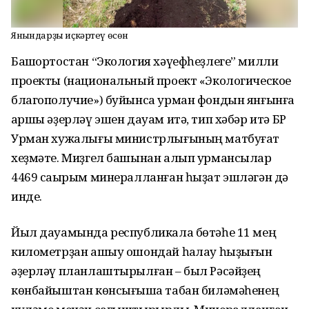
Янғындарҙы иҫкәртеү өсөн
Башҡортостан “Экология хәүефһеҙлеге” милли
проекты (национальный проект «Экологическое
благополучие») буйынса урман фондын янғынға
ҡаршы әҙерләү эшен дауам итә, тип хәбәр итә БР
Урман хужалығы министрлығының матбуғат
хеҙмәте. Миҙгел башынан алып урмансылар
4469 саҡырым минералланған һыҙат эшләгән дә
инде.
Йыл дауамында республикала бөтәһе 11 мең
километрҙан ашыу ошондай һаҡлау һыҙығын
әҙерләү планлаштырылған – был Рәсәйҙең
көнбайыштан көнсығышҡа табан биләмәһенең