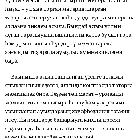
күләме менән сағыштырырлыҡ. Минералланған
һыҙат – ул яна торған материалдарҙан
таҙартылған ер участкаһы, унда тупраҡ минераль
ҡатламға тиклем асыла. Бындай алым уттың
аҫтан таралыуына ышаныслы кәртә булып тора
һәм урман-янғын һүндереү хеҙмәттәренә
янғынды тиҙ арала ауыҙлыҡлау мөмкинлеген
бирә.
—
Ваҡытында
алып ташланған үҫенте ҡатламы
яныу урынын өҙөргә, ялҡынды контролдә тоторға
мөмкинлек бирә
.
Беҙҙең төп маҡсат – урманды
мөмкин тиклем нығыраҡ һаҡлау һәм уларға яҡын
урынлашҡан ауылдарҙың хәүефһеҙлеген тәьмин
итеү.
Был
эштәрҙе
башҡарыуға милли проект
ярҙамында һатып алынған махсус техниканы
әүҙем йәлеп итербеҙ, – тип асыҡлай