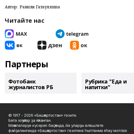
Автор:
Равиля Гатауллина
Читайте нас
Партнеры
Фотобанк
Рубрика "Еда и
журналистов РБ
напитки"
© 1917 - 2026 «Башҡортостан» гәзите.
Бөтә хоҡуҡтар ҙа яҡланған.
Мәҡәләләрҙе күсереп баҫҡанда, йә уларҙы өлөшләтә
файҙаланғанда «Башҡортостан» гәзитенә һылтанма яһау мотлаҡ.