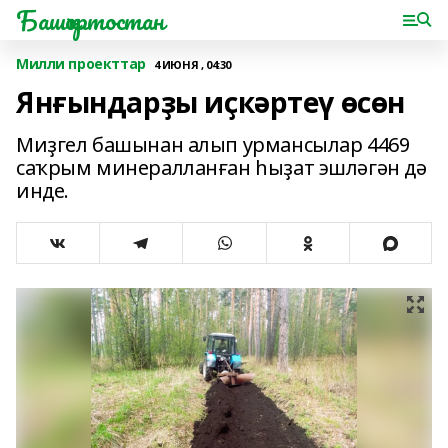
Башҡортостан
Милли проекттар
4 ИЮНЯ , 04:30
Янғындарҙы иҫкәртеү өсөн
Миҙгел башынан алып урмансылар 4469
саҡрым минералланған һыҙат эшләгән дә
инде.