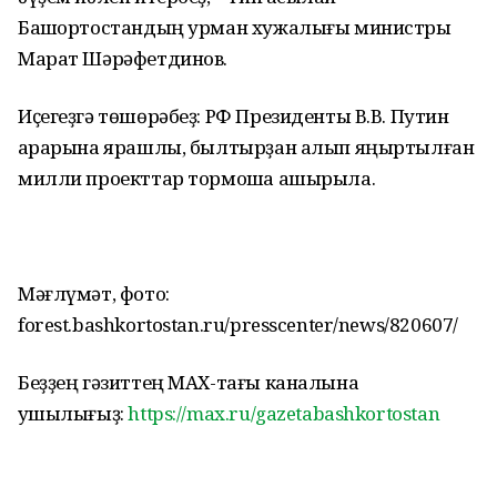
Башҡортостандың урман хужалығы министры
Марат Шәрәфетдинов.
Иҫегеҙгә төшөрәбеҙ: РФ Президенты В.В. Путин
ҡарарына ярашлы, былтырҙан алып яңыртылған
милли проекттар тормошҡа ашырыла.
Мәғлүмәт, фото:
forest.bashkortostan.ru/presscenter/news/820607/
Беҙҙең гәзиттең МАХ-тағы каналына
ҡушылығыҙ:
https://max.ru/gazetabashkortostan