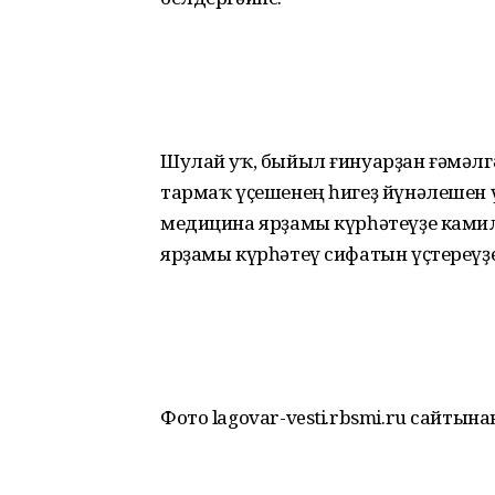
Шулай уҡ, быйыл ғинуарҙан ғәмәлг
тармаҡ үҫешенең һигеҙ йүнәлешен үҙ
медицина ярҙамы күрһәтеүҙе кам
ярҙамы күрһәтеү сифатын үҫтереүҙе
Фото lagovar-vesti.rbsmi.ru сайтына