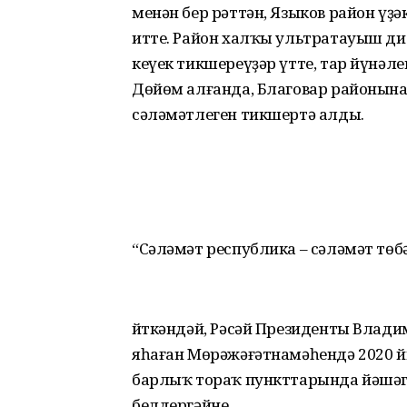
менән бер рәттән, Языков район үҙ
итте. Район халҡы ультратауыш д
кеүек тикшереүҙәр үтте, тар йүнә
Дөйөм алғанда, Благовар районына
сәләмәтлеген тикшертә алды.
“Сәләмәт республика – сәләмәт төб
Әйткәндәй, Рәсәй Президенты Вла
яһаған Мөрәжәғәтнамәһендә 2020 
барлыҡ тораҡ пункттарында йәшәгә
белдергәйне.