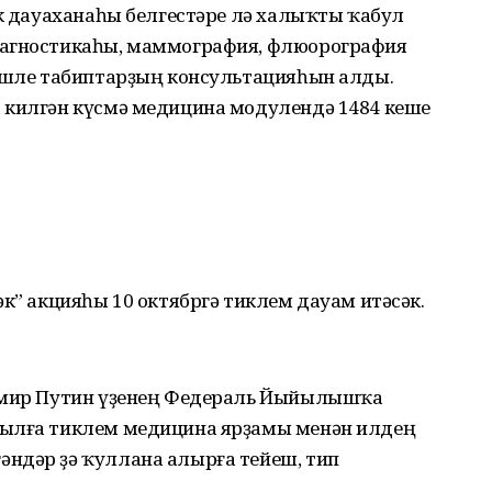
әк дауаханаһы белгестәре лә халыҡты ҡабул
иагностикаһы, маммография, флюорография
лешле табиптарҙың консультацияһын алды.
 килгән күсмә медицина модулендә 1484 кеше
әк” акцияһы 10 октябргә тиклем дауам итәсәк.
димир Путин үҙенең Федераль Йыйылышҡа
йылға тиклем медицина ярҙамы менән илдең
ндәр ҙә ҡуллана алырға тейеш, тип