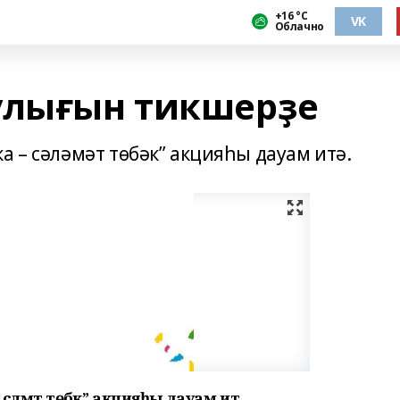
+16 °С
VK
Облачно
улығын тикшерҙе
а – сәләмәт төбәк” акцияһы дауам итә.
сәләмәт төбәк” акцияһы дауам итә.