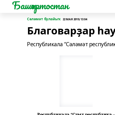
Башҡортостан
Сәләмәт булайыҡ
22 МАЯ 2019, 13:04
Благоварҙар һа
Республикала “Сәләмәт республик
Республикала “Сәләмәт республика – 