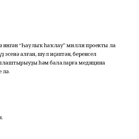
ә ингән “Һаулыҡ һаҡлау” милли проекты ла
 эсенә алған, шул иҫәптән, беренсел
иллаштырыуҙы һәм балаларға медицина
 лә.
н.