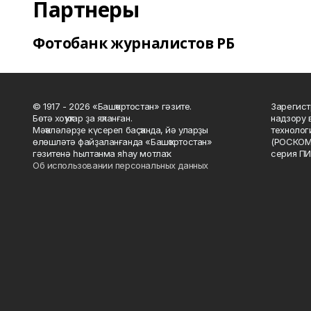
Партнеры
Фотобанк журналистов РБ
© 1917 - 2026 «Башҡортостан» гәзите.
Зарегист
Бөтә хоҡуҡтар ҙа яҡланған.
надзору 
Мәҡәләләрҙе күсереп баҫҡанда, йә уларҙы
технолог
өлөшләтә файҙаланғанда «Башҡортостан»
(РОСКОМ
гәзитенә һылтанма яһау мотлаҡ.
серия ПИ
Об использовании персональных данных