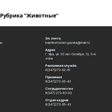
Рубрика "Животные"
Эл. почта
лы
bashkortostan.gazeta@mail.ru
Адрес
г. Уфа, ул. 50 лет Октября, 13, 5-й
этаж
Рекламная служба
8(347)272-62-61
Приемная
8(347)272-05-43
Сотрудничество
8(347) 273-83-92
Отдел кадров
8(347)272-05-43