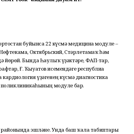
ортостан буйынса 22 күсмә медицина модуле –
 Нефтекама, Октябрьский, Стәрлетамаҡ һәм
 йөрөй. Бында Һаулыҡ үҙәктәре, ФАП-тар,
фтар, Ғ. Ҡыуатов исемендәге республиа
 кардиология үҙәгенең күсмә диагностика
я поликлиникаһының модуле бар.
ар районында эшләне. Унда баш ҡала табиптары