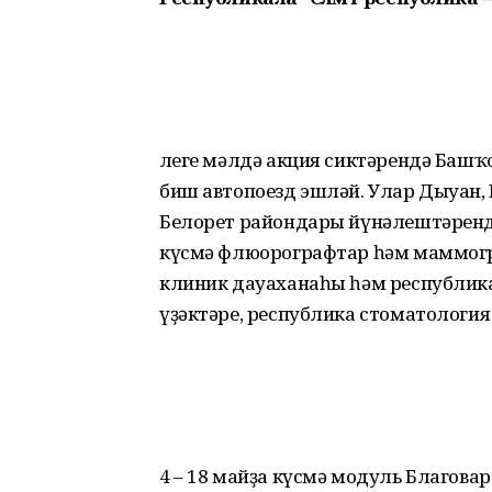
Әлеге мәлдә акция сиктәрендә Башҡ
биш автопоезд эшләй. Улар Дыуан,
Белорет райондары йүнәлештәрендә
күсмә флюорографтар һәм маммогра
клиник дауаханаһы һәм республика
үҙәктәре, республика стоматологи
4 – 18 майҙа күсмә модуль Благов