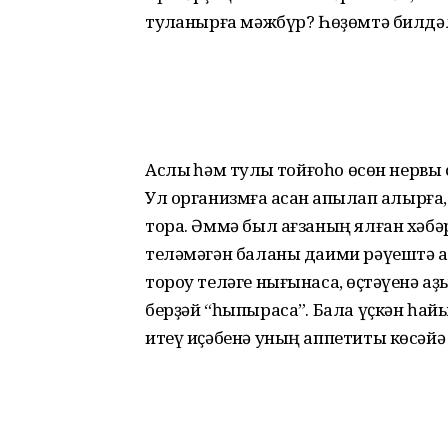
туҡланырға мәжбүр? Һөҙөмтә билдәл
Аслыҡ һәм туҡлыҡ тойғоһо өсөн нерв
Ул организмға ҡасан ҡапҡылап алырға
тора. Әммә был ағзаның ялған хәбә
теләмәгән баланы даими рәүештә а
тороу теләге ны­ғынасаҡ, өҫтәүенә аҙ
берҙәй “һыпырасаҡ”. Бала үҫкән һа
итеү иҫәбенә уның аппетиты көсәйә г