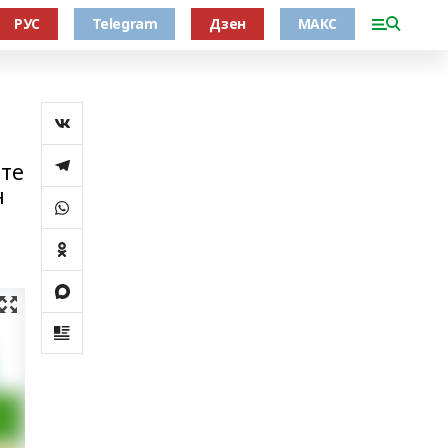
РУС
Telegram
Дзен
МАКС
әте
н