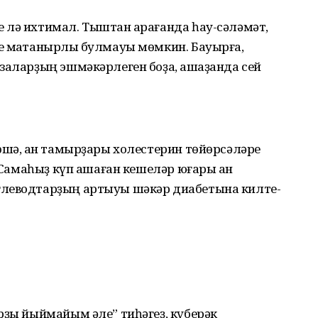
 лә ихтимал. Тыштан ҡарағанда һау-сәләмәт,
е маҡтанырлыҡ булмауы мөмкин. Бауырға,
заларҙың эш­мәкәрлеген боҙа, ашҡаҙанда сей
өшә, ҡан тамырҙары холестерин төйөрсәләре
. Самаһыҙ күп ашаған кешеләр юғары ҡан
глеводтарҙың артыуы шәкәр диабетына килте­
арҙы йыймайым әле” тиһәгеҙ, күберәк