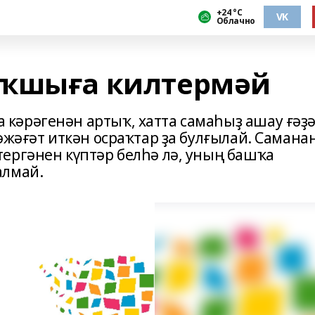
+24 °С
VK
Облачно
яҡшыға килтермәй
кәрәгенән артыҡ, хатта самаһыҙ ашау ғәҙ
әжәғәт иткән осраҡтар ҙа булғылай. Самана
ергәнен күптәр белһә лә, уның башҡа
алмай.