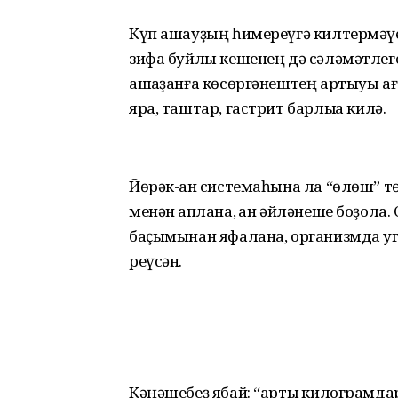
Күп ашауҙың һимереүгә кил­термәүе
зифа буйлы кешенең дә сәләмәтлег
ашҡаҙанға көсөргә­нештең артыуы ағ
яра, таштар, гастрит барлыҡҡа килә.
Йөрәк-ҡан системаһына ла “өлөш” т
менән ҡаплана, ҡан әйләнеше боҙола
баҫымынан яфалана, организмда у
реүсән.
Кәңәшебеҙ ябай: “артыҡ ки­лограм­д