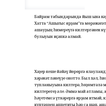
Байрам табындарында йыш ҡына кәрә
Хатта “Ашығыс ярҙам”ға мөрәжәғәт 
ашауҙың һимереүгә килтергәнен күп
булыуын иҫәпкә алмай.
Хәҙер кеше йәйәү йөрөргә ялҡаулан
хәрәкәтләнеүҙе онотто. Был хәл, һ
тупланыуына килтерә, һөҙөмтәлә м
килтерегеҙ әле. Әммә май ҡатламы,
һәүетемсә үткә­рергә ярҙам итмәй, к
күптәрҙең аппетиты һәр саҡ шәп, аш