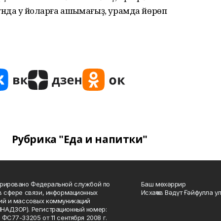
нда уҡ йоҡларға ашыҡмағыҙ, урамда йөрөп
Рубрика "Еда и напитки"
рировано Федеральной службой по
Баш мөхәррир
в сфере связи, информационных
Исхаҡов Вәдүт Ғәйфулла у
ий и массовых коммуникаций
НАДЗОР). Регистрационный номер:
 ФС77-33205 от 11 сентября 2008 г.