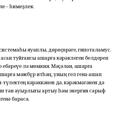
е – һимеҙлек.
ы системаһы яуаплы, дөрөҫөрәге, гипоталамус.
, ҡасан туйғансы ашарға кәрәклеген белдереп
р ебәреүе лә мөмкин. Мәҫәлән, ашарға
шарға мәжбүр итһәң, уның гел генә ашап
ыҡ-түлек­тең кәрәккәнен дә, кәрәкмәгәнен дә
йын тән ауырлығы артыу һәм энергия сарыф
енә барасаҡ.