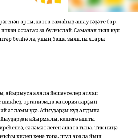
генән артыҡ, хатта самаһыҙ ашау ғәҙәте бар.
иткән осраҡтар ҙа булғылай. Саманан тыш күп
тәр белһә лә, уның башҡа зыянлы яҡтары
ды, айырыуса ҡалала йәшәүселәр атлап
ис шикһеҙ, организмда калорияларҙың
ай ҡатламы үҫә. Айыуҙарҙы күҙ алдына
 айыуҙарҙан айырмалы, кешегә ҡышты
иреһенсә, сәләмәтлеген ҡаҡшата ғына. Тик ниңә
ағыһы килеп кенә тора, шул арҡала йыш