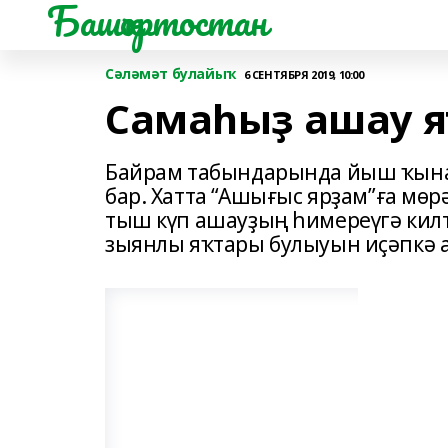
Башҡортостан
Сәләмәт булайыҡ
6 СЕНТЯБРЯ 2019, 10:00
Самаһыҙ ашау 
Байрам табындарында йыш ҡына 
бар. Хатта “Ашығыс ярҙам”ға мөр
тыш күп ашауҙың һимереүгә килт
зыянлы яҡтары булыуын иҫәпкә 