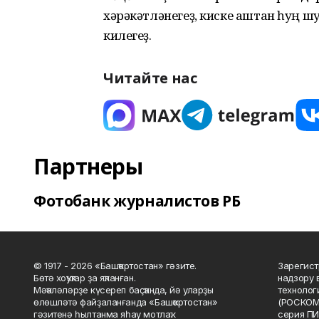
хәрәкәтләнегеҙ, киске аштан һуң шу
килегеҙ.
Читайте нас
Партнеры
Фотобанк журналистов РБ
© 1917 - 2026 «Башҡортостан» гәзите.
Зарегист
Бөтә хоҡуҡтар ҙа яҡланған.
надзору 
Мәҡәләләрҙе күсереп баҫҡанда, йә уларҙы
технолог
өлөшләтә файҙаланғанда «Башҡортостан»
(РОСКОМ
гәзитенә һылтанма яһау мотлаҡ.
серия ПИ