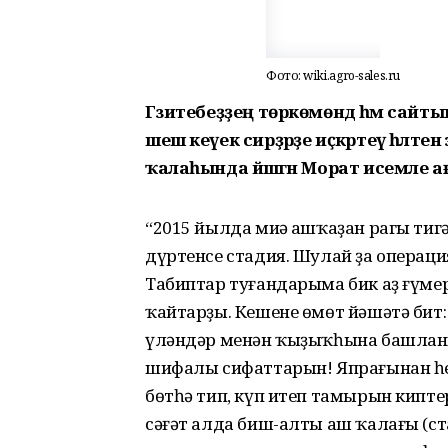
Фото: wiki.agro-sales.ru
Гәзитебеҙҙең төркөмөндә һәм сайт
шеш кеүек сирҙәрҙе иҫкәртеү һәләте
ҡалаһында йәшәгән Морат исемле ағ
“2015 йылда миңә ашҡаҙан рагы тигә
дүртенсе стадия. Шулай ҙа операц
Табиптар туғандарыма бик аҙ ғүме
ҡайтарҙы. Кешене өмөт йәшәтә бит
үләндәр менән ҡыҙыҡһына башланым
шифалы сифаттарын! Япрағынан һе
бөтһә тип, күп итеп тамырын кипте
сәғәт алда биш-алты аш ҡалағы (ст