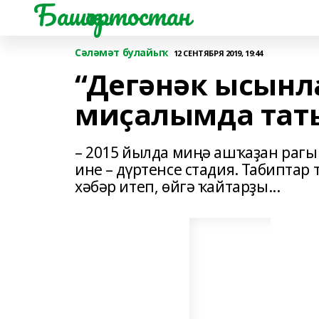
Башҡортостан
Сәләмәт булайыҡ
12 СЕНТЯБРЯ 2019, 19:44
“Дегәнәк ысынл
миҫалымда тат
– 2015 йылда миңә ашҡаҙан рагы 
ине – дүртенсе стадия. Табиптар
хәбәр итеп, өйгә ҡайтарҙы...