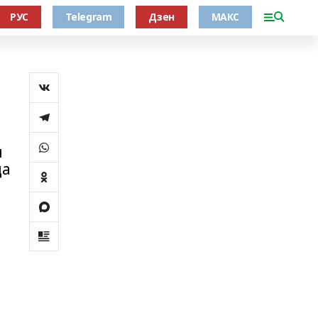
РУС
Telegram
Дзен
МАКС
н
да