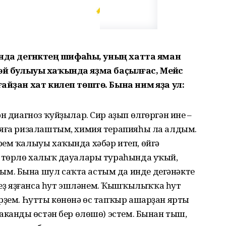
ында дегәнәктең шифаһы, уның хатта яман
нә эйә булыуы хаҡында яҙма баҫылғас, Мейәс
айҙан хат килеп төштө. Бына нимә яҙа ул:
н диагноз ҡуйҙылар. Сир аҙып өлгөргән ине –
ияға ризалаштым, химия терапияһы ла алдым.
рем ҡалыуы хаҡында хәбәр итеп, өйгә
: төрлө халыҡ дауалары тураһында уҡый,
. Бына шул саҡта астым да инде дегәнәктең
ҙ яҙғанса һут эшләнем. Ҡышҡылыҡҡа һут
рҙем. Һутты көнөнә өс тапҡыр ашарҙан ярты
акандың өстән бер өлөшө) эстем. Бынан тыш,