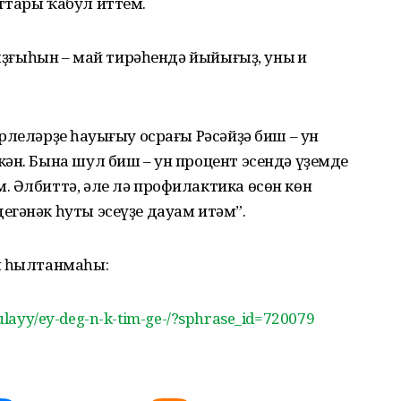
ттары ҡабул иттем.
яҙғыһын – май тирәһендә йыйығыҙ, уның иң
леләрҙең һауығыу осрағы Рәсәйҙә биш – ун
ән. Бына шул биш – ун процент эсендә үҙемдең
 Әлбиттә, әле лә профилактика өсөн көн
гәнәк һуты эсеүҙе дауам итәм”.
ң һылтанмаһы:
-bulayy/ey-deg-n-k-tim-ge-/?sphrase_id=720079