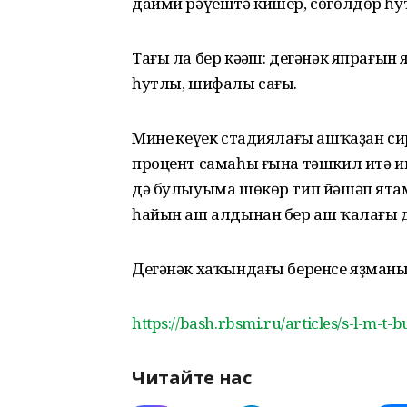
даими рәүештә кишер, сөгөлдөр һу
Тағы ла бер кәңәш: дегәнәк япрағын 
һутлы, шифалы сағы.
Минең кеүек стадиялағы ашҡаҙан сир
процент самаһы ғына тәшкил итә ик
дә булыуыма шөкөр тип йәшәп ятам.
һайын аш алдынан бер аш ҡалағы де
Дегәнәк хаҡындағы беренсе яҙманы
https://bash.rbsmi.ru/articles/s-l-m-t
Читайте нас