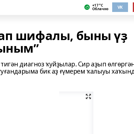
+17 °С
VK
Облачно
ап шифалы, быны үҙ
ыным”
тигән диагноз ҡуйҙылар. Сир аҙып өлгөргә
 туғандарыма бик аҙ ғүмерем ҡалыуы хаҡын