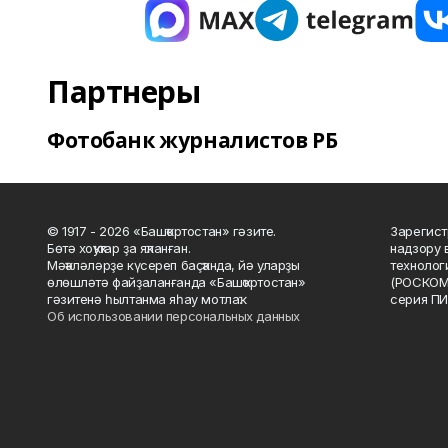
Партнеры
Фотобанк журналистов РБ
© 1917 - 2026 «Башҡортостан» гәзите.
Зарегист
Бөтә хоҡуҡтар ҙа яҡланған.
надзору 
Мәҡәләләрҙе күсереп баҫҡанда, йә уларҙы
технолог
өлөшләтә файҙаланғанда «Башҡортостан»
(РОСКОМ
гәзитенә һылтанма яһау мотлаҡ.
серия ПИ
Об использовании персональных данных