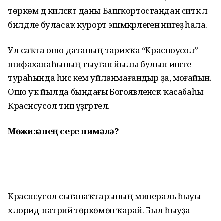
төркөм дә киләсәктә даны Башҡортостандан ситкә лә
билдәле буласаҡ курорт эшмәкәрлегенә нигеҙ һала.
Ул саҡта ошо датаның тарихҡа “Красноусол”
шифаханаһының тыуған йылы булып инәсәге
тураһында һис кем уйланмағандыр ҙа, моғайын.
Ошо уҡ йылда бындағы Богоявленск ҡасабаһы
Красноусол тип үҙгәртелә.
Мөғжизәнең
сере нимәлә?
Красноусол сығанаҡтарының минераль һыуы
хлорид-натрий төркө­мөнә ҡарай. Был һыуҙа