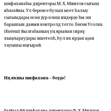
шифаханаһы директоры М. Х. Мәжитов сығыш
яһағайны. Ул беренсе булып мәсет һалыу
сығымдары өсөн ҙур өлөш индерҙе һәм эш
барышын даими кон­тролдә тотто. Бөгөн Усолка
(Көгөш) йылға­һы­ның уң ярынан сиркәү
ҡыңғырауҙары ишетелһә, һул яҡ ярҙан аҙан
тауышы яңғырай.
Иң яҡшы шифахана – беҙҙә!
Быйыл йәй шифахана директоры Ф. Х. Мәжитов