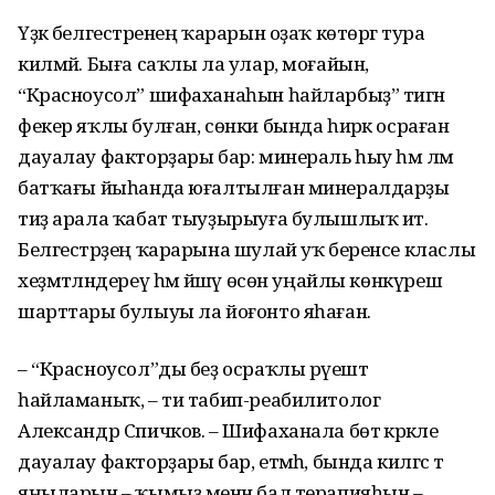
Үҙәк белгестәренең ҡарарын оҙаҡ көтөргә тура
килмәй. Быға саҡлы ла улар, моғайын,
“Красноусол” шифаха­наһын һайларбыҙ” тигән
фекер яҡлы булған, сөнки бында һирәк осраған
дауалау факторҙары бар: минераль һыу һәм ләм
батҡағы йыһанда юғалтылған минералдарҙы
тиҙ арала ҡабат тыуҙырыуға булышлыҡ итә.
Белгестәрҙең ҡарарына шулай уҡ беренсе класлы
хеҙмәтләндереү һәм йәшәү өсөн уңайлы көнкүреш
шарттары булыуы ла йоғонто яһаған.
– “Красноусол”ды беҙ осраҡлы рәүештә
һайламаныҡ, – ти табип-реабилитолог
Александр Спичков. – Шифаханала бөтә кәрәкле
дауалау факторҙары бар, етмәһә, бында килгәс тә
яңыларын – ҡымыҙ менән бал терапияһын –