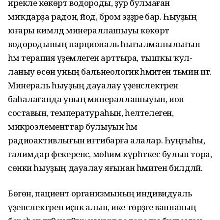
ирекле көкөрт водороды, ҙур булмаған
миҡдарҙа радон, йод, бром эҙҙәре бар. Һыу­ҙың
юғары кимәлдә минераллашыуы көкөрт
водородының парциональ һығылмалылығын
һәм терапия әүҙем­леген арттыра, тышҡы ҡул­
ланыу өсөн уның бальнеологик әһәмиә­тен тәьмин итә.
Минераль һыуҙың дауалау үҙен­сә­лектәрен
баһалағанда уның минераллашыуын, ион
составын, темпера­тураһын, һелтелеген,
микроэлементтар булыуын һәм
радиоактивлығын иғтибарға алалар. Һуңғыһы,
ғалимдар фекеренсә, мөһим күрһәткес булып тора,
сөнки һыуҙың дауалау яғынан әһәмиәтен билдәләй.
Бөгөн, пациент организмының индивидуаль
үҙенсәлектәрен иҫәпкә алып, ике төрҙәге ваннаның