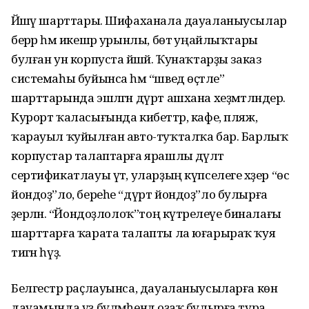
Йәшәү шарттары. Шифаханала дауаланыусылар
берәр һәм икешәр урынлы, бөтә уңайлыҡтары
булған ун корпуста йәшәй. Ҡунаҡтарҙы заказ
системаһы буйынса һәм “швед өҫтәле”
шарттарында эшләгән дүрт ашхана хеҙмәтләндерә.
Курорт ҡаласығында кибеттәр, кафе, пляж,
ҡарауыл ҡуйылған авто-туҡталҡа бар. Барлыҡ
корпустар талаптарға ярашлы дәүләт
сертификатлауы үтә, уларҙың күпселеге хәҙер “өс
йондоҙ”ло, береһе “дүрт йондоҙ”ло булырға
әҙерләнә. “Йондоҙлолоҡ”тоң күтәрелеүе биналағы
шарттарға ҡарата талапты ла юғарыраҡ ҡуя
тигән һүҙ.
Белгестәр раҫлауынса, дауаланыу­сы­ларға көн
дауамында үҙ бүлмә­һендә оҙаҡ булырға тура