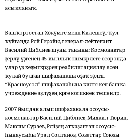
асыҡланыҡ.
Башҡортостан Хөкүмәте менән Килешеүгә ҡул
ҡуйғанда Рәсәй Геройы, генерал-лейтенант
Василий Циблиев шуны таныны: Космонавтар
әҙерләү үҙәгенең 45 йыллыҡ эшмәкәрлеге осоронда
улар үҙ хеҙмәткәр­ҙәрен реабилитациялау өсөн
ҡулай булған шифахананы оҙаҡ эҙләгән.
“Красноусол” шифаханаһына килгәс кенә башҡа
учреждение эҙләүҙең кәрәге юҡ икәнен төшөнәләр.
2007 йылдан алып шифаханала осоусы-
космонавтар Василий Циблиев, Михаил Тюрин,
Максим Сураев, Рәсәйҙең атҡаҙанған осоусы-
һынаусыһы Урал Солтанов, Советтар Союзы