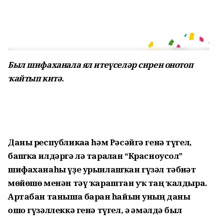
Был шифаханала ял итеүселәр сирен онотоп
ҡайтып китә.
Даны республикаға һәм Рәсәйгә генә түгел,
башҡа илдәргә лә таралған “Красноусол”
шифаханаһы үҙе урынлашҡан гүзәл тәбиғәт
мөйөшө менән тәү ҡараштан уҡ таң ҡалдыра.
Артабан таныша барған һайын уның даны
ошо гүзәллеккә генә түгел, ә ғәмәлдә был