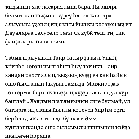
ҡыҙының хәле насарая ғына бара. Ни эшләргә
белмәгән хан ҡыҙына күреү һәләтен ҡайтара
алыусыға үҙенең иң яҡшы йылҡы көтөүен вәғәҙә итә.
Дауаларға теләүселәр тағы ла күбәйә төшә, ти, тик
файҙалары ғына теймәй.
Табын ырыуынан Таир батыр ҙа килә. Уның
ҡәбиләһе Көгөш йылғаһын һыулай икән. Таир,
хандан рөхсәт алып, ҡыҙҙың күҙҙәренә көн һайын
ошо йылғаның һыуын тамыҙа. Мөғжи­зә оҙаҡ
көттөрмәй: бер саҡ ҡыҙҙың күҙҙәре асыла, ул күрә
башлай... Хандың шатлығының сиге булмай, ул
батырға иң яҡшы йылҡы көтөүен бирә һәм өҫтәп
бер һандыҡ алтын да бүләк итә. Әммә
хушлашҡанда ошо тылсымлы шишмәнең ҡайҙа
икәнлеген һораша.