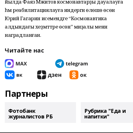
йылда Фаяз Мәжитов космонавтарҙы дауалауға
һәм реабилитациялауға индергән өлөшө өсөн
Юрий Гагарин исемендәге “Космонавтика
алдындағы хеҙмәттәре өсөн” миҙалы менән
наградланған.
Читайте нас
Партнеры
Фотобанк
Рубрика "Еда и
журналистов РБ
напитки"