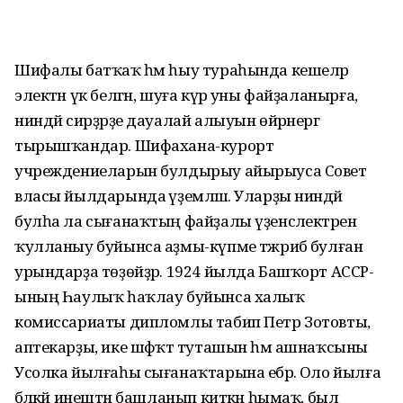
Шифалы батҡаҡ һәм һыу тура­һын­да кешеләр
электән үк белгән, шуға күрә уны файҙаланырға,
ниндәй сирҙәрҙе дауалай алыуын өйрәнергә
тырышҡандар. Шифахана-курорт
учреждениеларын булдырыу айырыуса Совет
власы йылдарында әүҙемләшә. Уларҙы ниндәй
булһа ла сығанаҡтың файҙалы үҙенсәлектәрен
ҡулланыу бу­йынса аҙмы-күпме тәжрибә булған
урындарҙа төҙөйҙәр. 1924 йылда Баш­ҡорт АССР-
ының Һаулыҡ һаҡлау буйынса халыҡ
комиссариаты дипломлы табип Петр Зотовты,
аптекар­ҙы, ике шәфҡәт туташын һәм ашнаҡ­сыны
Усолка йылғаһы сығанаҡтарына ебәрә. Оло йылға
бәләкәй инештән башланып киткән һымаҡ, был