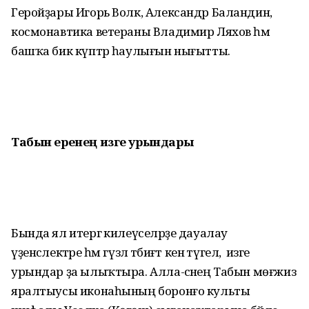
Геройҙары Игорь Волк, Александр Баландин,
космонавтика ветераны Владимир Ляхов һәм
башҡа бик күптәр һаулығын нығытты.
Табын еренең
изге урындары
Бында ял итергә килеүселәрҙе дауалау
үҙенсәлектәре һәм гүзәл тәбиғәт кенә түгел, ә изге
урындар ҙа ылыҡ­тыра. Алла-әсәнең Табын мөғжизә
яралтыусы иконаһының боронғо культы