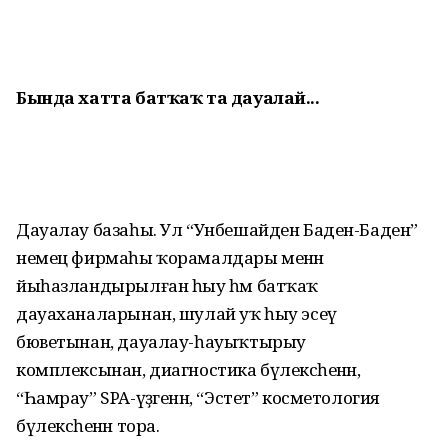
Бында хатта
батҡаҡ та дауалай...
Дауалау базаһы. Ул “Унбешайден Баден-Баден”
немец фирмаһы ҡора­малдары менән
йыһазланды­рылған һыу һәм батҡаҡ
дауаханаларынан, шулай уҡ һыу эсеү
бюветынан, дауалау-һауыҡтырыу
комплексынан, диагностика бүлексәһенән,
“Һамрау” SPA-үҙәгенән, “Эстет” косметология
бүлексәһенән тора.