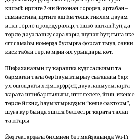
килмәй: иртәнге 7-нән йоҡонан торорға, артабан –
гимнастика, иртәнге аш һәм төшкә тиклем дауам
иткән төрлө процедуралар, төшкө аштан һуң да
төрлө дауа­ланыу саралары, шунан һуң ғына ике
сәғәт самаһы номерҙа булырға форсат тыуа, сөнки
кискә табан төрлө мәҙәни-ял урындары көтә.
Шифахананың тәү ҡарашҡа күҙгә салынып та
бармаған тағы бер һауыҡ­тырыу сығанағы бар:
ул ошондағы хеҙмәткәрҙәрҙең дауаланыусыларға
ҡарата иғтибарлылығы, итәғәтлелеге, йәғни, икенсе
төрлө әйткәндә, һауыҡтырыуҙың “кеше факторы”,
шуға күрә бында эшләгән белгестәргә ҡарата талап
та юғары.
Йөҙ гектарҙағы биләмәнең бөтә майҙанында Wi-Fi