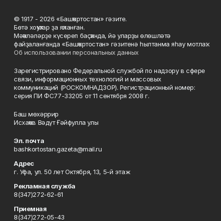
© 1917 - 2026 «Башҡортостан» гәзите.
Бөтә хоҡуҡтар ҙа яҡланған.
Мәҡәләләрҙе күсереп баҫҡанда, йә уларҙы өлөшләтә
файҙаланғанда «Башҡортостан» гәзитенә һылтанма яһау мотлаҡ.
Об использовании персональных данных
Зарегистрировано Федеральной службой по надзору в сфере
связи, информационных технологий и массовых
коммуникаций (РОСКОМНАДЗОР). Регистрационный номер:
серия ПИ ФС77-33205 от 11 сентября 2008 г.
Баш мөхәррир
Исхаҡов Вәдүт Ғәйфулла улы
Эл. почта
bashkortostan.gazeta@mail.ru
Адрес
г. Уфа, ул. 50 лет Октября, 13, 5-й этаж
Рекламная служба
8(347)272-62-61
Приемная
8(347)272-05-43