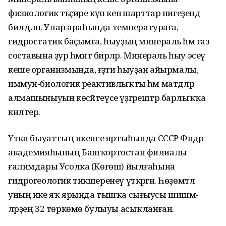
физиологик тәьҫире күп кенә шарттар нигеҙендә
билдәләнә. Улар араһында температураға,
гидростатик баҫымға, һыуҙың минераль һәм газ
составына ҙур әһәмиәт бирәләр. Минераль һыу эсеү
кеше организмында, ғәҙәти һыуҙан айырмалы,
иммун-биологик реактивлыҡты һәм матдәләр
алмашыныуын көсәйтеүсе үҙгәрештәр барлыҡҡа
килтерә.
Үткән быуаттың икенсе яртыһында СССР Фәндәр
академияһының Баш­ҡорт­остан филиалы
ғалимдары Усолка (Көгөш) йылға­һына
гидрогеологик тикшеренеү үткәргән. Һөҙөмтәлә
уның ике яҡ ярында тышҡа сығыусы шиш­мә­
ләрҙең 32 төркөмө булыуы асыҡланған.