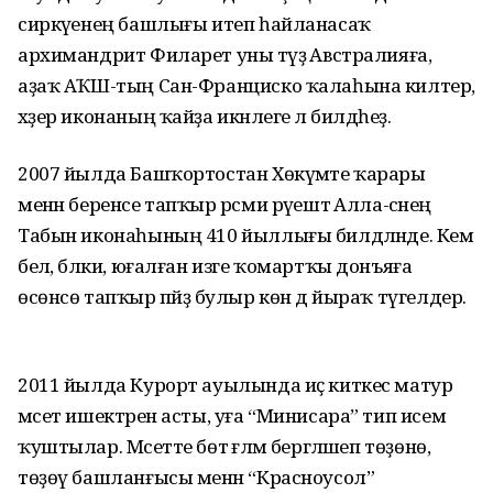
сиркәүенең башлығы итеп һайланасаҡ
архимандрит Филарет уны тәүҙә Австралияға,
аҙаҡ АҠШ-тың Сан-Франциско ҡалаһына килтерә,
хәҙер иконаның ҡайҙа икәнлеге лә билдәһеҙ.
2007 йылда Башҡортостан Хөкүмәте ҡарары
менән беренсе тапҡыр рәсми рәүештә Алла-әсәнең
Табын иконаһының 410 йыллығы билдәләнде. Кем
белә, бәлки, юғалған изге ҡомартҡы донъяға
өсөнсө тапҡыр пәйҙә булыр көн дә йыраҡ түгелдер.
2011 йылда Курорт ауылында иҫ киткес матур
мәсет ишектәрен асты, уға “Минисара” тип исем
ҡуштылар. Мәсетте бөтә ғәләм бер­гәләшеп төҙөнө, ә
төҙөү башланғысы менән “Красноусол”