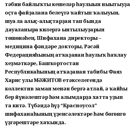
тәбиғи байлыҡты кешеләр һаулығын нығытыуҙа
оҫта файҙалана белеүгә ҡайтып ҡалыуын,
шуға ла алыҫ-алыҫтарҙан тап бында
дауаланырға килергә ынтылыуҙарын
төшөнәһең. Шифахана директоры –
медицина фәндәре докторы, Рәсәй
Федерацияһының атҡаҙанған һаулыҡ һаҡлау
хеҙмәткәре, Башҡортостан
Республикаһының атҡаҙанған табибы Фаяз
Харис улы МӘЖИТОВ етәкселегендә
коллектив заман менән бергә атлай, ә ҡайһы
бер йүнәлештәр һәм алымдарҙа хатта уҙып
та китә. Түбәндә һүҙ “Красноусол”
шифаханаһының үҙенсәлектәре һәм бөгөнгө
үҙгәрештәре хаҡында.