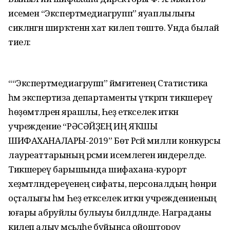
исеменә “Экспертмедиагрупп” яуаплылығы
сикләнгән ширҡәтенән хат килеп төштө. Унда былай
тиелә:
““Экспертмедиагрупп” йәмғиәте­нең Статистика
һәм экспертиза департаменты үткәргән тикшереү
һөҙөмтәләренә ярашлы, Һеҙ етәк­селек иткән
учреждение “РӘСӘЙҘЕҢ ИҢ ЯҠШЫ
ШИФАХАНАЛАРЫ-2019” Бөтә Рәсәй милли конкурсы
лауре­ат­тарының рәсми исемлегенә индерелде.
Тикшереү барышында шифахана-курорт
хеҙмәтләндереүенең сифаты, персоналдың һөнәри
оҫталығы һәм Һеҙ етәкселек иткән учреждениеның
юғары абруйлы булыуы билдәләнде. Награданы
килеп алыу мәсьәләһе буйынса ойоштороу