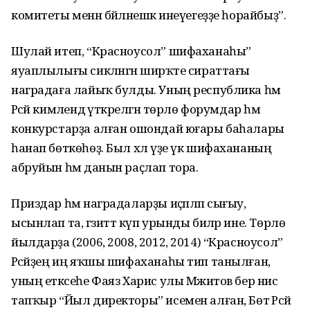
комитеты менән бәйләнешкә инеүегеҙҙе һорайбыҙ”.
Шулай итеп, “Красноусол” шифа­ха­наһы”
яуаплылығы сикләнгән ширҡәте сираттағы
наградаға лайыҡ булды. Уның республика һәм
Рәсәй кимәлендә үткәрелгән төрлө форумдар һәм
конкурстарҙа алған ошондай юғары баһалары
һанап бөткөһөҙ. Был хәл үҙе үк шифахананың
абруйын һәм данын раҫлап тора.
Приздар һәм наградаларҙы иҫәп­ләп сығыу,
ысынлап та, гәзиттә күп урынды биләр ине. Төрлө
йылдарҙа (2006, 2008, 2012, 2014) “Красноусол”
Рәсәйҙең иң яҡшы шифаханаһы тип танылған, ә
уның етәксеһе Фаяз Харис улы Мәжитов бер нисә
тапҡыр “Йыл директоры” исемен алған, Бөтә Рәсәй