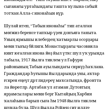
сығанағы уртаһындағы ташта ҡулына сабый
тотҡан Алла-әсә иконаһын күрә.
Шулай итеп, “Табын иконаһы” тип аталған
мөғжизә беренсе тапҡыр үҙен донъяға таныта.
Уның яҙмышы илебеҙҙең ҡатмарлы осор­ҙары
менән тығыҙ бәйләнгән. Монастыр­ҙағы часовняла
кинәт юғалған икона йөҙ йыл үткәс шул уҡ урында
табыла, 1917 йылға тиклем ул Ғафури
районының Табын ауылындағы сиркәүҙә һаҡлана.
Граждандар һуғышы йылдарында уны, аҡтар
ғәскәрен еңеүгә дәртләндереү маҡсатында, фронтта
ла йөрөтәләр. Артабан ул атаман Дутовтың
ярҙамсылары менән бергә Ҡытайҙың Харбин
ҡалаһына барып сыға һәм 1948 йылға тиклем
шунда була. Шул йылда Рәсәйҙең сит илдәге