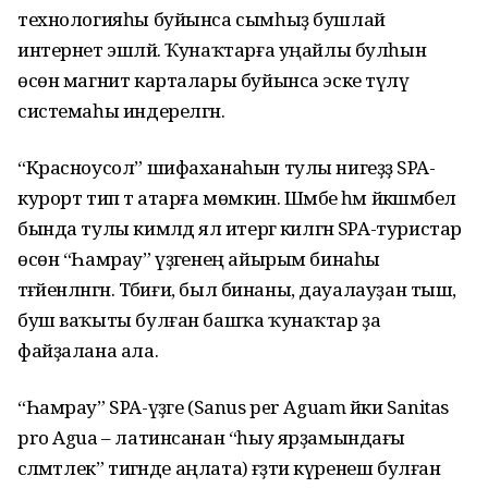
технологияһы буйынса сымһыҙ бушлай
интернет эшләй. Ҡунаҡтарға уңайлы булһын
өсөн магнит карталары буйынса эске түләү
системаһы индерелгән.
“Красноусол” шифаханаһын тулы нигеҙҙә SPA-
курорт тип тә атарға мөмкин. Шәмбе һәм йәкшәмбелә
бында тулы кимәлдә ял итергә килгән SPA-туристар
өсөн “Һамрау” үҙәгенең айырым бинаһы
тәғәйенләнгән. Тәбиғи, был бинаны, дауалауҙан тыш,
буш ваҡыты булған башҡа ҡунаҡтар ҙа
файҙалана ала.
“Һамрау” SPA-үҙәге (Sanus per Aguam йәки Sanitas
pro Agua – латинсанан “һыу ярҙамындағы
сәләмәтлек” тигәнде аңлата) ғәҙәти күренеш булған