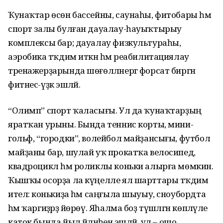
Ҡунаҡтар өсөн бассейны, саунаһы, фитобары һәм
спорт залы булған дауалау-һа­уыҡтырыу
комплексы бар; дауалау физ­культураһы,
аэробика тәҡдим иткән һәм реабилитациялау
тренажерҙарында шөғөл­ләнергә форсат биргән
фитнес-үҙәк эшләй.
“Олимп” спорт ҡаласығы. Ул да ҡунаҡтарҙың
яратҡан урыны. Бында теннис корты, мини-
гольф, “городки”, волейбол майҙансығы, футбол
майҙаны бар, шулай уҡ прокатҡа велосипед,
квадроцикл һәм роликлы коньки алырға мөмкин.
Ҡышҡы осорҙа ла күңелле ял шарттары тәҡдим
ителә: конькиҙа һәм саңғыла шыуыу, сноубордта
һәм ҡаргиҙәрҙә йөрөү. Яһалма боҙ түшәлгән көпләүле
каток бында йыл әйләнәһенә эшләй, ул – ошо