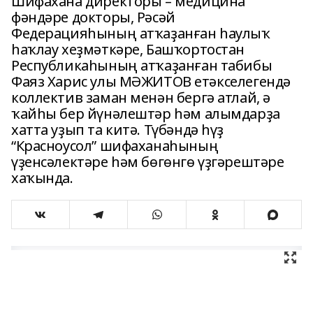
Шифахана директоры – медицина
фәндәре докторы, Рәсәй
Федерацияһының атҡаҙанған һаулыҡ
һаҡлау хеҙмәткәре, Башҡортостан
Республикаһының атҡаҙанған табибы
Фаяз Харис улы МӘЖИТОВ етәкселегендә
коллектив заман менән бергә атлай, ә
ҡайһы бер йүнәлештәр һәм алымдарҙа
хатта уҙып та китә. Түбәндә һүҙ
“Красноусол” шифаханаһының
үҙенсәлектәре һәм бөгөнгө үҙгәрештәре
хаҡында.