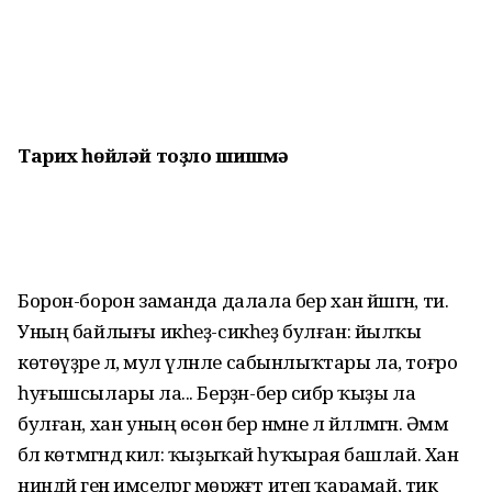
Тарих һөйләй
тоҙло шишмә
Борон-борон заманда далала бер хан йәшәгән, ти.
Уның байлығы икһеҙ-сикһеҙ булған: йылҡы
көтөүҙәре лә, мул үләнле сабынлыҡтары ла, тоғро
һуғышсылары ла... Берҙән-бер сибәр ҡыҙы ла
булған, хан уның өсөн бер нәмәне лә йәлләмәгән. Әммә
бәлә көтмәгәндә килә: ҡыҙыҡай һуҡырая башлай. Хан
ниндәй генә имселәргә мөрәжәғәт итеп ҡарамай, тик