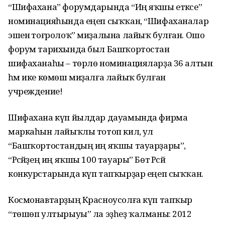
“Шифахана” форумдарында “Иң яҡшы етәксе”
номинацияһында еңеп сыҡ­ҡан, “Шифаханалар
эшенә тоғролоҡ” миҙалына лайыҡ булған. Ошо
форум тарихында был Башҡортостан
шифаханаһы – төрлө номинация­ларҙа 36 алтын
һәм ике көмөш миҙалға лайыҡ булған
учреждение!
Шифахана күп йылдар дауамында фирма
маркаһын лайыҡлы тотоп килә, ул
“Башҡортостандың иң яҡшы тауарҙары”,
“Рәсәйҙең иң яҡшы 100 тауары” Бөтә Рәсәй
конкурстарында күп тапҡырҙар еңеп сыҡҡан.
Космонавтарҙың Красноусолға күп тапҡыр
“төшөп ултырыуы” ла эҙһеҙ ҡалманы: 2012