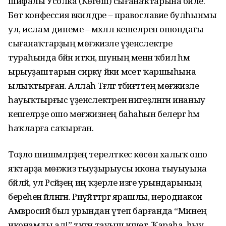
шифалы Усолка (Көгөш) сығанаҡ­тарына бәйле.
Бөтә конфессия вәкил­дәре – православие булһынмы
ул, ислам динеме – мәхәллә кеше­ләренә ошон­дағы
сығанаҡтарҙың мөғжизәле үҙенсәлектәре
тураһында бәйән иткән, шуның менән ҡәбилә һәм
ырыу­ҙаштарын сиркәү йәки мәсет ҡаршы­һына
ылыҡтырған. Аллаһ Тәғәләгә тәбиғәттең мөғжизәле
һауыҡтырғыс үҙенсәлектәренә нигеҙләнгән инаныу
кешеләрҙе ошо мөғжизәнең баһаһын белергә һәм
һаҡларға саҡырған.
Тоҙло шишмәләрҙең терелткес көсөн халыҡ ошо
яҡтарҙа мөғжизә тыуҙырыусы икона тыуыуына
бәйләй, ул Рәсәйҙең иң ҡә­ҙерле изге урындарының
береһенә әйлән­гән. Риүәйәттәргә ярашлы, иеродиакон
Амвросий был урындан үтеп барғанда “Минең
иконамды ал!” тигән тауыш ишетә. Ҡараһа, һыу