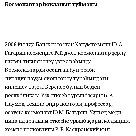
Космонавтар
һоҡланып туйманы
2006 йылда Башҡортостан Хө­кү­мәте менән Ю. А.
Гагарин исемендәге Рәсәй дәүләт космонавтар әҙерләү
ғилми-тикшеренеү үҙәге араһында
Космонавтарҙы осоштан һуң реаби­
литациялауҙы ойоштороу тураһын­дағы
килешеү төҙөлә. Беренсе булып беҙҙең
республикаға Үҙәк етәксеһе урынбаҫары Б. А.
Наумов, техник фән­дәр докторы, профессор,
осоусы-космонавт Ю.М. Батурин, Үҙәктең меди­
цина идаралығы етәксеһе урын­баҫары, медицина
хеҙмәте полковнигы Р. Р. Каспранский килә.