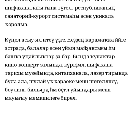
шифаханалағы ғына түгел, ә республиканың
санаторий-курорт системаһы өсөн уникаль
ҡоролма.
Күңел асыу-ял итеү үҙәге. Һеҙҙең ҡарамаҡҡа йәйге
эстрада, балалар өсөн уйын майҙансығы һәм
башҡа уңайлыҡтар ҙа бар. Бында ҡунаҡтар
кино-концерт залында, күргәҙмәлә, шифахана
тарихы музейында, китапханала, лазер тирында
була ала, шулай уҡ караоке менән шөғөлләнеү,
боулинг, бильярд һәм өҫтәл уйындары менән
мауығыу мөмкинлеге бирелә.