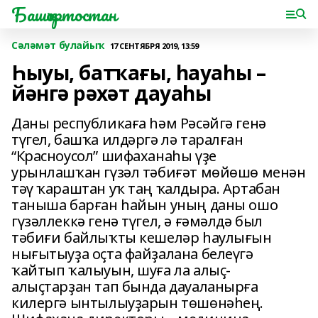
Башҡортостан
Сәләмәт булайыҡ
17 СЕНТЯБРЯ 2019, 13:59
Һыуы, батҡағы, һауаһы –
йәнгә рәхәт дауаһы
Даны республикаға һәм Рәсәйгә генә
түгел, башҡа илдәргә лә таралған
“Красноусол” шифаханаһы үҙе
урынлашҡан гүзәл тәбиғәт мөйөшө менән
тәү ҡараштан уҡ таң ҡалдыра. Артабан
таныша барған һайын уның даны ошо
гүзәллеккә генә түгел, ә ғәмәлдә был
тәбиғи байлыҡты кешеләр һаулығын
нығытыуҙа оҫта файҙалана белеүгә
ҡайтып ҡалыуын, шуға ла алыҫ-
алыҫтарҙан тап бында дауаланырға
килергә ынтылыуҙарын төшөнәһең.