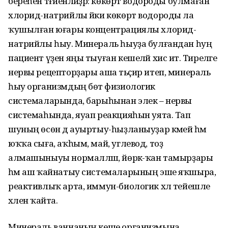
береһен тәғәйенләйҙәр: көкөрт водороды бул­маған
хлорид-натрийлы йәки көкөрт водороды ла
ҡушылған юғары концентрациялы хлорид-
натрийлы һыу. Минераль һыуҙа булғандан һуң
пациент үҙен яңы тыуған кешеләй хис итә. Тиреләге
нервы рецептор­ҙары аша тәьҫир итеп, минераль
һыу организмдың бөтә физиологик
системаларында, барыһынан элек – нервы
системаһында, яуап реак­цияһын уята. Тап
шуның өсөн дә ауыртыу-һыҙланыуҙар кәмей һәм
юҡҡа сыға, аҡһым, май, углевод, тоҙ
алмашыныуы нормал­ләшә, йөрәк-ҡан тамырҙары
һәм аш ҡай­натыу системаларының эше яҡшы­ра,
реактивлыҡ арта, иммун-биологик хәл тейешле
хәленә ҡайта.
Минераль ваннаның кеше организмына