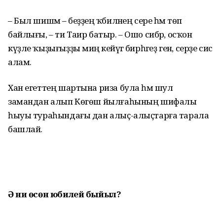
– Был шишмә – беҙҙең ҡәбиләнең сере һәм төп
байлығы, – ти Таир батыр. – Ошо сибәр, осҡон
күҙле ҡыҙы­ғыҙҙы миңә кейәүгә бирһәгеҙ генә, серҙе сисә
алам.
Хан егеттең шартына риза була һәм шул
замандан алып Көгөш йылға­һының шифалы
һыуы тураһындағы дан алыҫ-алыҫтарға тарала
башлай.
Ә ни өсөн
юбилей быйыл?