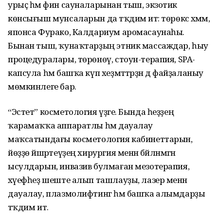
урыҫ һәм фин сауналарынан тыш, экзотик
көнсығыш мунсаларын да тәҡдим итә: төрөксә хәмәм,
японса Фурако, Калдариум аромасаунаһы.
Бынан тыш, ҡунаҡ­тарҙың этник массаждар, һыу
процедуралары, төрөнөү, стоун-терапия, SPA-
капсула һәм башҡа күп хеҙмәттәрҙән дә файҙаланыу
мөмкинлеге бар.
“Эстет” косметология үҙәге. Бында һеҙҙең
ҡарамаҡҡа аппаратлы һәм дауалау
маҡсатындағы косметология кабинеттарын,
йөҙҙө йәшәртеүҙең хирургия менән бәйләнмәгән
ысулдарын, инвазив булмаған мезотерапия,
хәүефһеҙ шеште алып ташлауҙы, лазер менән
дауалау, плазмолифтинг һәм башҡа алымдарҙы
тәҡдим итә.