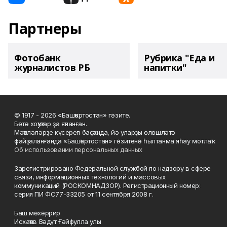
Партнеры
Фотобанк
Рубрика "Еда и
журналистов РБ
напитки"
© 1917 - 2026 «Башҡортостан» гәзите.
Бөтә хоҡуҡтар ҙа яҡланған.
Мәҡәләләрҙе күсереп баҫҡанда, йә уларҙы өлөшләтә
файҙаланғанда «Башҡортостан» гәзитенә һылтанма яһау мотлаҡ.
Об использовании персональных данных
Зарегистрировано Федеральной службой по надзору в сфере
связи, информационных технологий и массовых
коммуникаций (РОСКОМНАДЗОР). Регистрационный номер:
серия ПИ ФС77-33205 от 11 сентября 2008 г.
Баш мөхәррир
Исхаҡов Вәдүт Ғәйфулла улы