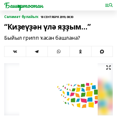
Башҡортостан
Сәләмәт булайыҡ
18 СЕНТЯБРЯ 2019, 08:30
“Киҙеүҙән үлә яҙҙым…”
Быйыл грипп ҡасан башлана?