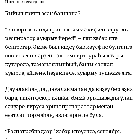
Интернет селтәренән
Быйыл грипп ҡасан башлана?
"Башҡортостанда грипп юҡ, әммә киҫкен вируслы
респиратор ауырыу йөрөй", – тип хәбәр итә
белгестәр. Әммә был киҙеү бик хәүефле булғанға
оҡшай: кешеләрҙең тән температураһы юғары
күтәрелә, тамағы ялҡынһый, башы сатнап
ауырта, әйләнә, һөҙөмтәлә, ауырыу түшәккә ята.
Дауаланһаң да, дауаланмаһаң да киҙеү бер аҙна
бара, тигән фекер йәшәй. Әммә организмды үлән
сәйҙәре, вирусҡа ҡаршы препараттар менән
ҡеүәтләп тормаһаң, өҙлөгөргә лә була.
“Роспотребнадзор” хәбәр итеүенсә, сентябрь