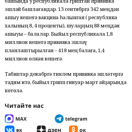
башында уҡ республикала гриптан прививка
эшләй башлағандар. 13 сентябргә 342 меңдән
ашыу кешегә вакцина һалынған ( республика
халҡының 8, 4 проценты), шуларҙың 88 меңдән
ашыуы – балалар. Быйыл республикала 1,8
миллион кешегә прививка эшләү
планлаштырылған – 418 мең балаға, 1,4
миллион өлкән кешегә.
Табиптар декабргә тиклем прививка эшләтергә
тәҡдим итә, быйыл грипп ғинуар-март айҙарында
көтөлә.
Читайте нас