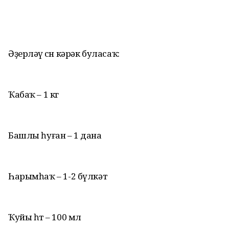
Әҙерләү өсөн кәрәк буласаҡ:
Ҡабаҡ – 1 кг
Башлы һуған – 1 дана
Һарымһаҡ – 1-2 бүлкәт
Ҡуйы һөт – 100 мл