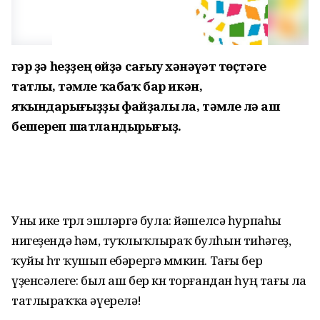
Әгәр ҙә һеҙҙең өйҙә сағыу хәнәүәт төҫтәге
татлы, тәмле ҡабаҡ бар икән,
яҡындарығыҙҙы файҙалы ла, тәмле лә аш
бешереп шатландырығыҙ.
Уны ике төрлө эшләргә була: йәшелсә һурпаһы
нигеҙендә һәм, туҡлыҡлыраҡ булһын тиһәгеҙ,
ҡуйы һөт ҡушып ебәрергә мөмкин. Тағы бер
үҙенсәлеге: был аш бер көн торғандан һуң тағы ла
татлыраҡҡа әүерелә!