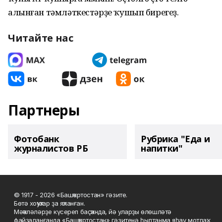
алынған тәмләткестәрҙе ҡушып бирегеҙ.
Читайте нас
Партнеры
Фотобанк
Рубрика "Еда и
журналистов РБ
напитки"
© 1917 - 2026 «Башҡортостан» гәзите.
Бөтә хоҡуҡтар ҙа яҡланған.
Мәҡәләләрҙе күсереп баҫҡанда, йә уларҙы өлөшләтә
файҙаланғанда «Башҡортостан» гәзитенә һылтанма яһау мотлаҡ.