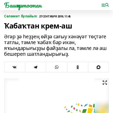
Башҡортостан
Сәләмәт булайыҡ
27 СЕНТЯБРЯ 2019, 11:45
Ҡабаҡтан крем-аш
Әгәр ҙә һеҙҙең өйҙә сағыу хәнәүәт төҫтәге
татлы, тәмле ҡабаҡ бар икән,
яҡындарығыҙҙы файҙалы ла, тәмле лә аш
бешереп шатландырығыҙ.