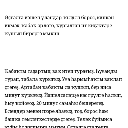
Өҫтәлгә йәшел үләндәр, ҡыҙыл борос, кипкән
икмәк, ҡабаҡ орлоғо, ҡурылған ит киҫәктәре
ҡушып бирергә мөмкин.
Ҡабаҡты таҙартып, ваҡ итеп турағыҙ. Һуғанды
турап, табала ҡурығыҙ. Уға һарымһаҡты ваҡлап
өҫтәгеҙ. Артабан ҡабаҡты ла ҡушып, бер нисә
минут ҡурығыҙ. Йәшелсәләрҙе кәстрүлгә һалып,
һыу ҡойоғоҙ. 20 минут самаһы бешерегеҙ.
Блендер менән пюре яһағыҙ, тоҙ, борос һәм
башҡа тәмләткестәрҙе өҫтәгеҙ. Теләк буйынса
ҡуйы һөт ҡушырға мөмкин. Өҫтәлгә өҫтә телгә