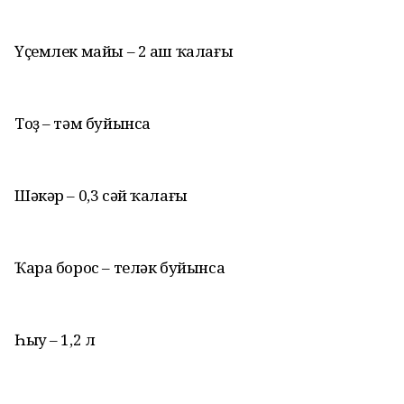
Үҫемлек майы – 2 аш ҡалағы
Тоҙ – тәм буйынса
Шәкәр – 0,3 сәй ҡалағы
Ҡара борос – теләк буйынса
Һыу – 1,2 л