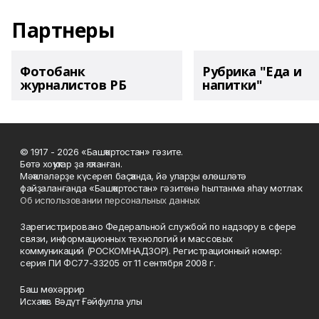
Партнеры
Фотобанк
Рубрика "Еда и
журналистов РБ
напитки"
© 1917 - 2026 «Башҡортостан» гәзите.
Бөтә хоҡуҡтар ҙа яҡланған.
Мәҡәләләрҙе күсереп баҫҡанда, йә уларҙы өлөшләтә
файҙаланғанда «Башҡортостан» гәзитенә һылтанма яһау мотлаҡ.
Об использовании персональных данных
Зарегистрировано Федеральной службой по надзору в сфере
связи, информационных технологий и массовых
коммуникаций (РОСКОМНАДЗОР). Регистрационный номер:
серия ПИ ФС77-33205 от 11 сентября 2008 г.
Баш мөхәррир
Исхаҡов Вәдүт Ғәйфулла улы