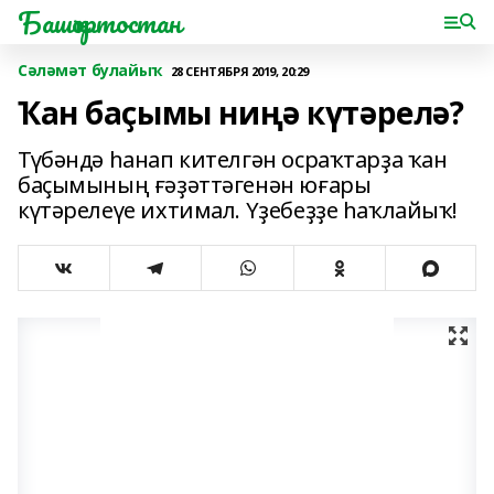
Башҡортостан
Сәләмәт булайыҡ
28 СЕНТЯБРЯ 2019, 20:29
Ҡан баҫымы ниңә күтәрелә?
Түбәндә һанап кителгән осраҡтарҙа ҡан
баҫымының ғәҙәттәгенән юғары
күтәрелеүе ихтимал. Үҙебеҙҙе һаҡлайыҡ!