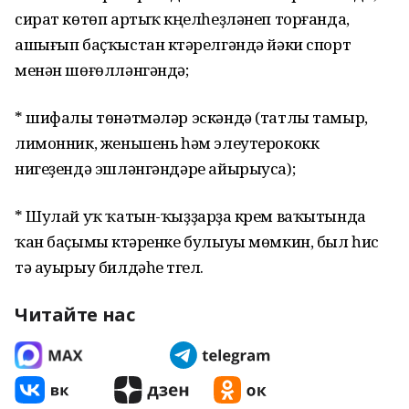
сират көтөп артыҡ күңелһеҙләнеп торғанда,
ашығып баҫҡыстан күтәрелгәндә йәки спорт
менән шөғөлләнгәндә;
* шифалы төнәтмәләр эскәндә (татлы тамыр,
лимонник, женьшень һәм элеутерококк
нигеҙендә эшләнгәндәре айырыуса);
* Шулай уҡ ҡатын-ҡыҙҙарҙа күрем ваҡытында
ҡан баҫымы күтәренке булыуы мөмкин, был һис
тә ауырыу билдәһе түгел.
Читайте нас