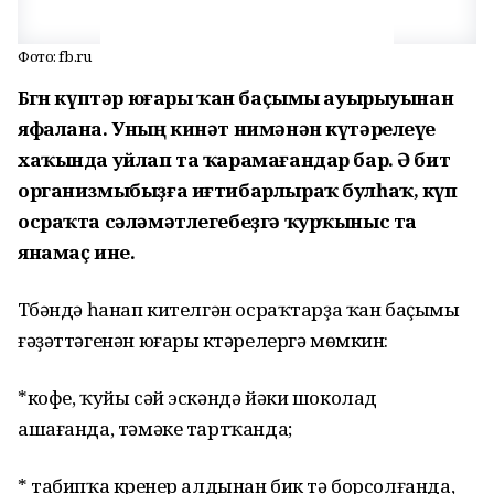
Фото: fb.ru
Бөгөн күптәр юғары ҡан баҫымы ауырыуынан
яфалана. Уның кинәт нимәнән күтәрелеүе
хаҡында уйлап та ҡарамағандар бар. Ә бит
организмыбыҙға иғтибарлыраҡ булһаҡ, күп
осраҡта сәләмәтлегебеҙгә ҡурҡыныс та
янамаҫ ине.
Түбәндә һанап кителгән осраҡтарҙа ҡан баҫымы
ғәҙәттәгенән юғары күтәрелергә мөмкин:
*кофе, ҡуйы сәй эскәндә йәки шоколад
ашағанда, тәмәке тартҡанда;
* табипҡа күренер алдынан бик тә борсолғанда,