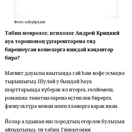
Фото: sobytiya.net
Табип-невролог, психолог Андрей Крицкий
һауа торошоноң үҙгәрештәренә тиҙ
бирешеүсән кешеләргә ниндәй кәңәштәр
бирә?
Магнит дауылы ваҡытында сәй һәм кофе эсмәҫкә
тырышығыҙ. Шулай уҡ бындай һауа
шарттарында күберәк ял итергә, гөлйемеш,
ромашка төнәтмәләренә өҫтөнлөк бирергә,
физкультура менән шөғөлләнергә кәрәк икән.
Йоҡлар алдынан кислородтың етерлек булыуын
ҡайғыртығыҙ, ти табип. Гипертония