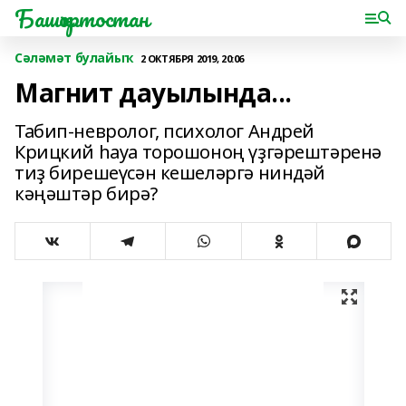
Башҡортостан
Сәләмәт булайыҡ
2 ОКТЯБРЯ 2019, 20:06
Магнит дауылында...
Табип-невролог, психолог Андрей
Крицкий һауа торошоноң үҙгәрештәренә
тиҙ бирешеүсән кешеләргә ниндәй
кәңәштәр бирә?