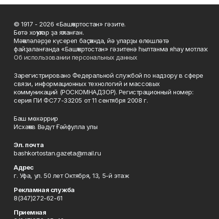
© 1917 - 2026 «Башҡортостан» гәзите.
Бөтә хоҡуҡтар ҙа яҡланған.
Мәҡәләләрҙе күсереп баҫҡанда, йә уларҙы өлөшләтә
файҙаланғанда «Башҡортостан» гәзитенә һылтанма яһау мотлаҡ.
Об использовании персональных данных
Зарегистрировано Федеральной службой по надзору в сфере
связи, информационных технологий и массовых
коммуникаций (РОСКОМНАДЗОР). Регистрационный номер:
серия ПИ ФС77-33205 от 11 сентября 2008 г.
Баш мөхәррир
Исхаҡов Вәдүт Ғәйфулла улы
Эл. почта
bashkortostan.gazeta@mail.ru
Адрес
г. Уфа, ул. 50 лет Октября, 13, 5-й этаж
Рекламная служба
8(347)272-62-61
Приемная