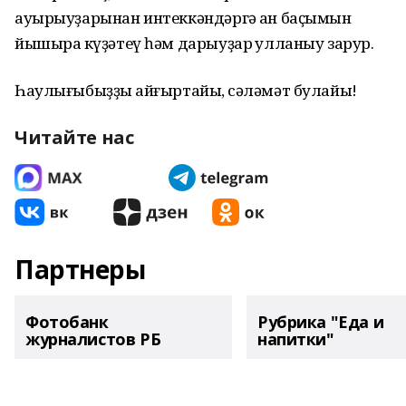
ауырыуҙарынан интеккәндәргә ҡан баҫымын
йышыраҡ күҙәтеү һәм дарыуҙар ҡулланыу зарур.
Һаулығыбыҙҙы ҡайғыртайыҡ, сәләмәт булайыҡ!
Читайте нас
Партнеры
Фотобанк
Рубрика "Еда и
журналистов РБ
напитки"