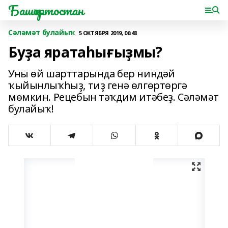
Башҡортостан
Сәләмәт булайыҡ
5 ОКТЯБРЯ 2019, 06:48
Буҙа яратаһығыҙмы?
Уны өй шарттарында бер ниндәй
ҡыйынлыҡһыҙ, тиҙ генә өлгөртөргә
мөмкин. Рецебын тәҡдим итәбеҙ. Сәләмәт
булайыҡ!