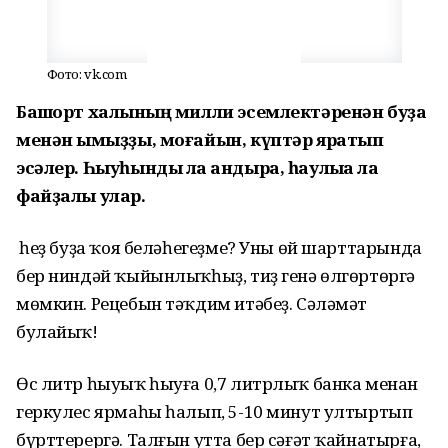
Фото: vk.com
Башҡорт халҡының милли эсемлектәренән буҙа
менән ҡымыҙҙы, моғайын, күптәр яратып
эсәлер. Һыуһынды ла ҡандыра, һаулыҡҡа ла
файҙалы улар.
Ә һеҙ буҙа ҡоя беләһегеҙме? Уны өй шарттарында
бер ниндәй ҡыйынлыҡһыҙ, тиҙ генә өлгөртөргә
мөмкин. Рецебын тәҡдим итәбеҙ. Сәләмәт
булайыҡ!
Өс литр һыуыҡ һыуға 0,7 литрлыҡ банка менан
геркулес ярмаһы һалып, 5-10 минут ултыртып
бүрттерергә. Талғын утта бер сәғәт ҡайнатырға,