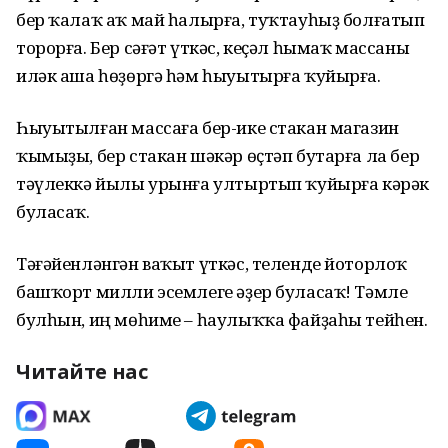
бер ҡалаҡ аҡ май һалырға, туҡтауһыҙ болғатып
торорға. Бер сәғәт үткәс, кеҫәл һымаҡ массаны
иләк аша һөҙөргә һәм һыуытырға ҡуйырға.
Һыуытылған массаға бер-ике стакан магазин
ҡымыҙы, бер стакан шәкәр өҫтәп бутарға ла бер
тәүлеккә йылы урынға ултыртып ҡуйырға кәрәк
буласаҡ.
Тәғәйенләнгән ваҡыт үткәс, теленде йоторлоҡ
башҡорт милли эсемлеге әҙер буласаҡ! Тәмле
булһын, иң мөһиме – һаулыҡҡа файҙаһы тейһен.
Читайте нас