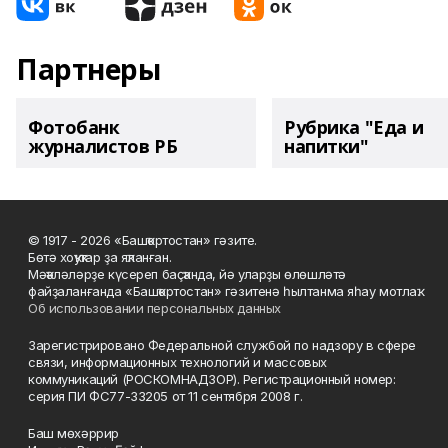
Партнеры
Фотобанк
Рубрика "Еда и
журналистов РБ
напитки"
© 1917 - 2026 «Башҡортостан» гәзите.
Бөтә хоҡуҡтар ҙа яҡланған.
Мәҡәләләрҙе күсереп баҫҡанда, йә уларҙы өлөшләтә
файҙаланғанда «Башҡортостан» гәзитенә һылтанма яһау мотлаҡ.
Об использовании персональных данных
Зарегистрировано Федеральной службой по надзору в сфере
связи, информационных технологий и массовых
коммуникаций (РОСКОМНАДЗОР). Регистрационный номер:
серия ПИ ФС77-33205 от 11 сентября 2008 г.
Баш мөхәррир