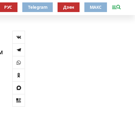
РУС
Telegram
Дзен
МАКС
м