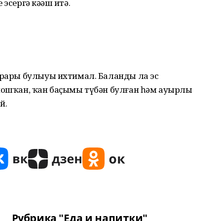
эсергә кәңәш итә.
зарары булыуы ихтимал. Баланды ла эс
ойошҡан, ҡан баҫымы түбән булған һәм ауырлы
й.
Рубрика "Еда и напитки"