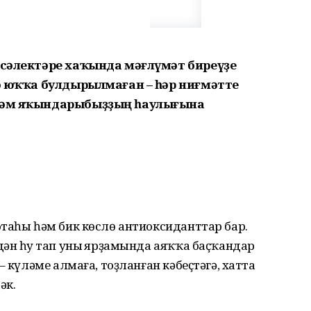
нсәлектәре хаҡында мәғлүмәт биреүҙе
ҙә юҡҡа булдырылмаған – һәр ниғмәтте
 һәм яҡындарыбыҙҙың һаулығына
таһы һәм бик көслө антиоксиданттар бар.
ән һуң тап уның ярҙамында аяҡҡа баҫҡандар
– күләме алмаға, тоҙланған кәбеҫтәгә, хатта
әк.