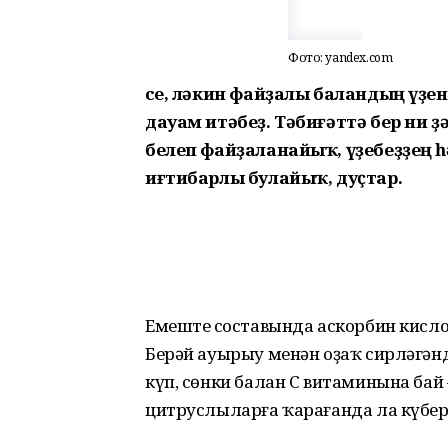
Фото: yandex.com
Әсе, ләкин файҙалы баландың үҙе
дауам итәбеҙ. Тәбиғәттә бер ни 
белеп файҙаланайыҡ, үҙебеҙҙең
иғтибарлы булайыҡ, дуҫтар.
Емештең составында аскорбин кисло
Берәй ауырыу менән оҙаҡ сирләгәнд
күп, сөнки балан С витаминына бай 
цитруслыларға ҡарағанда ла күбер