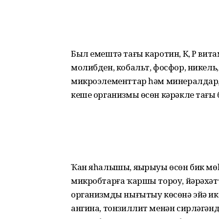
Был емештә тағы каротин, К, Р вита
молибден, кобальт, фосфор, никель,
микроэлементтар һәм минералдар,
кеше организмы өсөн кәрәкле тағы
Ҡан яһалышы, яңырыуы өсөн бик мөһ
микробтарға ҡаршы тороу, йәрәхәтт
организмды нығытыу көсөнә эйә ик
ангина, тонзиллит менән сирләгәнд