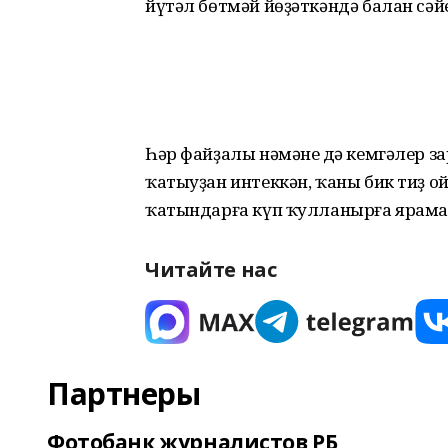
йүтәл бөтмәй йөҙәткәндә балан сәйе 
Һәр файҙалы нәмәнең дә кемгәлер 
ҡатыуҙан интеккән, ҡаны бик тиҙ 
ҡатындарға күп ҡулланырға ярама
Читайте нас
Партнеры
Фотобанк журналистов РБ