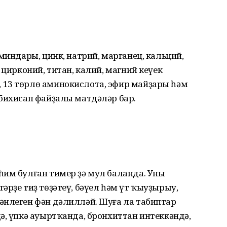
миндары, цинк, натрий, марганец, кальций,
 цирконий, титан, калий, магний кеүек
 13 төрлө аминокислота, эфир майҙары һәм
 бихисап файҙалы матдәләр бар.
им булған тимер ҙә мул баланда. Уның
әрҙе тиҙ төҙәтеү, бәүел һәм үт ҡыуҙырыу,
әнлеген фән дәлилләй. Шуға ла табиптар
ә, үпкә ауыртҡанда, бронхиттан интеккәндә,