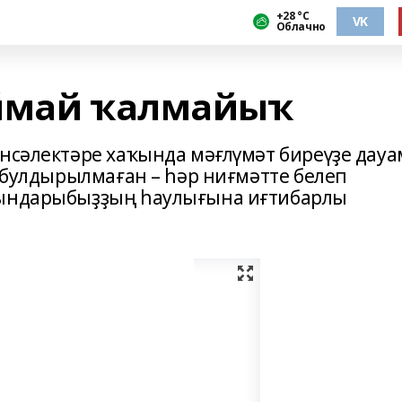
+28 °С
VK
Облачно
ыймай ҡалмайыҡ
енсәлектәре хаҡында мәғлүмәт биреүҙе дауа
а булдырылмаған – һәр ниғмәтте белеп
ҡындарыбыҙҙың һаулығына иғтибарлы