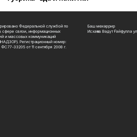
рировано Федеральной службой по
Баш мөхәррир
в сфере связи, информационных
Исхаҡов Вәдүт Ғәйфулла у
ий и массовых коммуникаций
НАДЗОР). Регистрационный номер:
 ФС77-33205 от 11 сентября 2008 г.