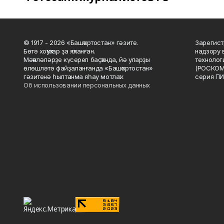
© 1917 - 2026 «Башҡортостан» гәзите.
Зарегист
Бөтә хоҡуҡтар ҙа яҡланған.
надзору 
Мәҡәләләрҙе күсереп баҫҡанда, йә уларҙы
технолог
өлөшләтә файҙаланғанда «Башҡортостан»
(РОСКОМ
гәзитенә һылтанма яһау мотлаҡ.
серия ПИ
Об использовании персональных данных