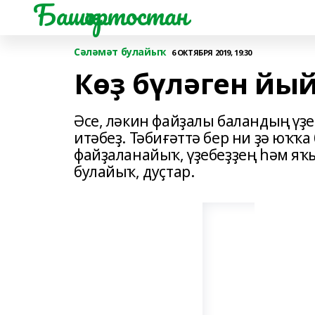
Башҡортостан
Сәләмәт булайыҡ
6 ОКТЯБРЯ 2019, 19:30
Көҙ бүләген й
Әсе, ләкин файҙалы баландың үҙ
итәбеҙ. Тәбиғәттә бер ни ҙә юҡҡ
файҙаланайыҡ, үҙебеҙҙең һәм я
булайыҡ, дуҫтар.