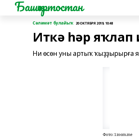
Башҡортостан
Сәләмәт булайыҡ
20 ОКТЯБРЯ 2019, 10:48
Иткә һәр яҡлап 
Ни өсөн уны артыҡ ҡыҙҙырырға 
Фото: 1zoom.me