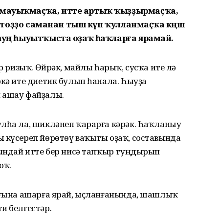
н мауыҡмаҫҡа, итте артыҡ ҡыҙҙырмаҫҡа,
һәм тоҙҙо саманан тыш күп ҡулланмаҫҡа кәңәш
н һуң һыуытҡыста оҙаҡ һаҡларға ярамай.
ыр ризыҡ. Өйрәк, майлы һарыҡ, сусҡа ите лә
ркә ите диетик булып һанала. Һыуҙа
 ашау файҙалы.
улһа ла, шикләнеп ҡарарға кәрәк. Һаҡланыу
ы күсереп йөрөтөү ваҡыты оҙаҡ, составында
Бындай итте бер нисә тапҡыр туңдырып
юҡ.
ҙ ғына ашарға ярай, ыҫланғанында, шашлыҡ
и белгестәр.