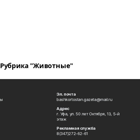
Рубрика "Животные"
Эл. почта
лы
bashkortostan.gazeta@mail.ru
Адрес
г. Уфа, ул. 50 лет Октября, 13, 5-й
этаж
Рекламная служба
8(347)272-62-61