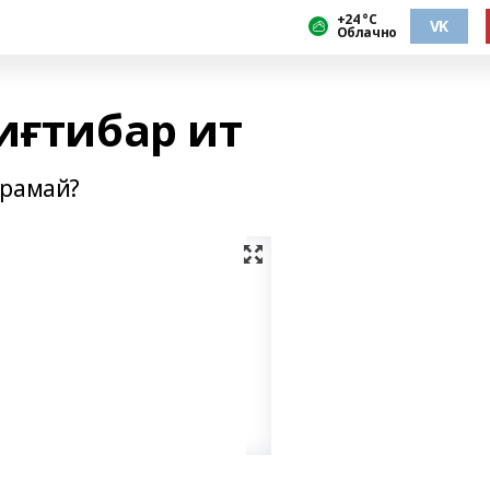
+24 °С
VK
Облачно
иғтибар ит
ярамай?