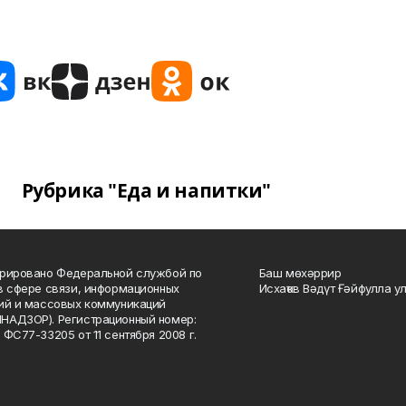
Рубрика "Еда и напитки"
рировано Федеральной службой по
Баш мөхәррир
в сфере связи, информационных
Исхаҡов Вәдүт Ғәйфулла у
ий и массовых коммуникаций
НАДЗОР). Регистрационный номер:
 ФС77-33205 от 11 сентября 2008 г.