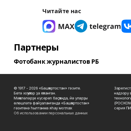
Читайте нас
Партнеры
Фотобанк журналистов РБ
© 1917 - 2026 «Башҡортостан» гәзите.
Зарегист
Бөтә хоҡуҡтар ҙа яҡланған.
надзору 
Мәҡәләләрҙе күсереп баҫҡанда, йә уларҙы
технолог
өлөшләтә файҙаланғанда «Башҡортостан»
(РОСКОМ
гәзитенә һылтанма яһау мотлаҡ.
серия ПИ
Об использовании персональных данных