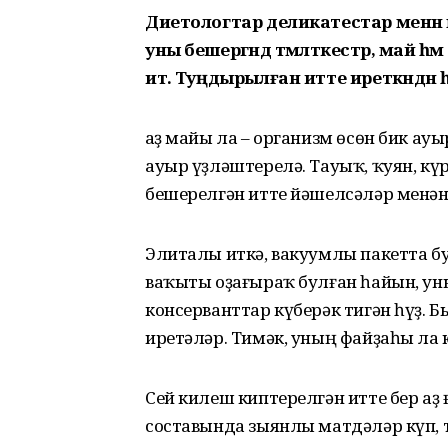
Диетологтар деликатестар менә
уны бешергәндә тәмләткестәр, май 
итә. Туңдырылған итте иреткәндә
Ҡаҙ майы ла – организм өсөн бик ау
ауыр үҙләштерелә. Тауыҡ, ҡуян, кү
бешерелгән итте йәшелсәләр менән
Элиталы иткә, вакуумлы пакетта б
ваҡыты оҙағыраҡ булған һайын, ун
консерванттар күберәк тигән һүҙ. 
иретәләр. Тимәк, уның файҙаһы ла 
Сей килеш киптерелгән итте бер а
составында зыянлы матдәләр күп, т