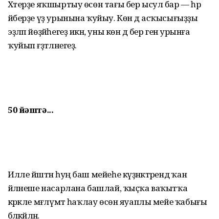
Хәтерҙе яҡшыртыу өсөн тағы бер ысул бар — һәр
әйберҙе үҙ урынына ҡуйыу. Көн дә асҡы­сығыҙҙы
эҙләп йөҙәйһегеҙ икән, уны көн дә бер генә урынға
ҡуйып ғәҙәтләнегеҙ.
50 йәштә...
Илле йәштән һуң баш мейеһе күҙәнәктәрендә ҡан
әйләнеше насарлана башлай, ҡыҫҡа ваҡытҡа
кәрәкле мәғлүмәт һаҡлау өсөн яуап­лы мейе ҡабығы
бәләкәйләнә.