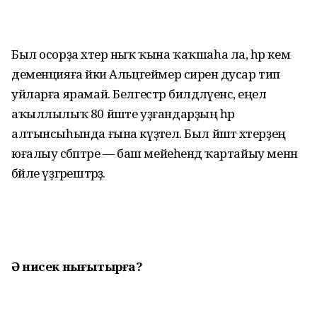
Был осорҙа хәтер ныҡ ҡына ҡаҡшаһа ла, һәр кем
деменцияға йәки Альцгеймер сиренә дусар тип
уйларға ярамай. Белгестәр билдәләүенсә, еңел
аҡыллылыҡ 80 йәште уҙғандарҙың һәр
алтынсыһында ғына күҙәтелә. Был йәштә хәтерҙең
юғалыу сәбәптәре — баш мейеһендә ҡартайыу менән
бәйле үҙгәрештәрҙә.
Ә нисек нығытырға?