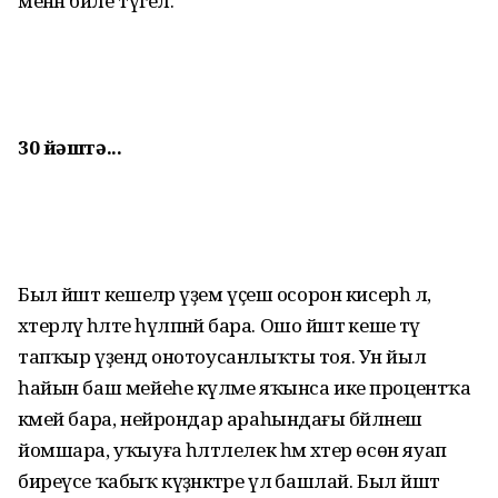
менән бәйле түгел.
30 йәштә...
Был йәштә кешеләр әүҙем үҫеш осорон кисерһә лә,
хәтерләү һәләте һүлпәнәйә бара. Ошо йәштә кеше тәү
тапҡыр үҙендә онотоусанлыҡты тоя. Ун йыл
һайын баш мейеһе күләме яҡынса ике процентҡа
кәмей бара, нейрондар араһынд­ағы бәйләнеш
йомшара, уҡыуға һәләтлелек һәм хәтер өсөн яуап
биреүсе ҡабыҡ күҙәнәктәре үлә башлай. Был йәштә