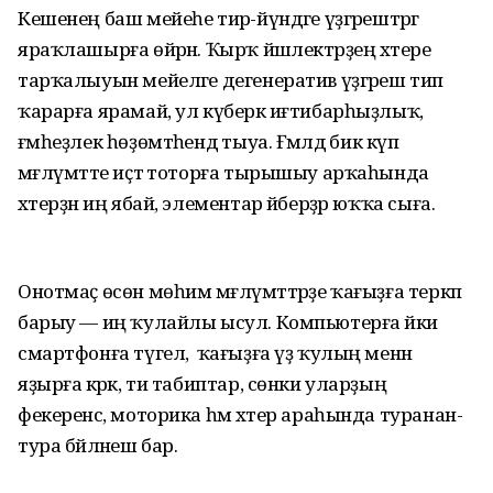
Кешенең баш мейеһе тирә-йүндәге үҙгәреш­тәргә
яраҡлашырға өйрәнә. Ҡырҡ йәшлектәрҙең хәтере
тарҡалыуын мейеләге дегенератив үҙгәреш тип
ҡарарға ярамай, ул күберәк иғти­барһыҙлыҡ,
ғәмһеҙлек һөҙөмтә­һендә тыуа. Ғәмәлдә бик күп
мәғлүмәтте иҫтә тоторға тырышыу арҡаһында
хәтерҙән иң ябай, элементар әйберҙәр юҡҡа сыға.
Онотмаҫ өсөн мөһим мәғлүмәттәрҙе ҡағыҙға теркәп
барыу — иң ҡулайлы ысул. Компьютерға йәки
смартфонға түгел, ә ҡағыҙға үҙ ҡулың менән
яҙырға кәрәк, ти табиптар, сөнки уларҙың
фекеренсә, моторика һәм хәтер араһында туранан-
тура бәйләнеш бар.