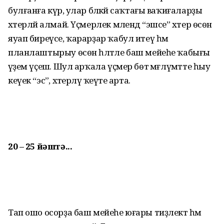
булғанға күрә, улар бәләкәй саҡтағы ваҡиғаларҙы
хәтерләй алмай. Үҫмерлек мәлендә “эшсе” хәтер өсөн
яуап биреүсе, ҡарарҙар ҡабул итеү һәм
планлаштырыу өсөн һәләтле баш мейеһе ҡабығы
әүҙем үҫешә. Шул арҡала үҫмер бөтә мәғлүмәтте һыу
кеүек “эсә”, хәтерләү ҡеүәте арта.
20 – 25 йәштә...
Тап ошо осорҙа баш мейеһе юғары тиҙлектә һәм