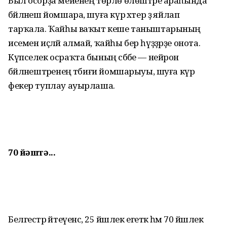
Был осорҙа мейенең төрлө өлөштәре араһында
бәйләнеш йомшара, шуға күрә хәтер ҙә яйлап
тарҡала. Ҡайһы ваҡыт кеше таныштарының
исемен иҫләй алмай, ҡайһы бер һүҙҙәрҙе онота.
Күпселек осраҡта бының сәбәбе — нейрон
бәйләнештәренең тәбиғи йомшарыуы, шуға күрә
фекер туплау ауырлаша.
70 йәштә...
Белгестәр әйтеүенсә, 25 йәшлек егеткә һәм 70 йәшлек