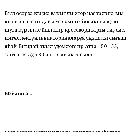
Был осорҙа ҡыҫҡа ваҡытлы хәтер насарлана, әммә
кеше йәш сағындағы мәғлүмәтте бик яҡшы иҫләй,
шуға күрә илле йәшлектәр кроссвордтарҙы тиҙ сисә,
интеллектуаль викториналарҙа уңышлы сығыш
яһай. Бындай аҡыл әүҙемлеге ир-атта – 50 – 55, ә
ҡатын-ҡыҙҙа 60 йәштә лә асыҡ сағыла.
60 йәштә...