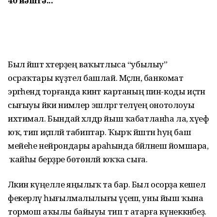
40 йәштә...
Был йәштә хәтерҙең ваҡытлыса “убылыу”
осраҡтары күҙәтелә башлай. Мәҫәлән, банкомат
эргәһендә торғанда кинәт картаның пин-коды иҫтән
сығыуы йәки нимәлер эшләргә теләүең онотолоуы
ихтимал. Бындай хәлдәр йыш ҡабатланһа ла, хәүеф
юҡ, тип иҫәпләй табиптар. Ҡырҡ йәштән һуң баш
мейеһе нейрондары араһында бәйләнеш йомшара,
ә ҡайһы берҙәре бөтөнләй юҡҡа сыға.
Ләкин күңелле яңылыҡ та бар. Был осорҙа кешелә
фекерләү һығылмалылығы үҫешә, уны йыш ҡына
тормош аҡылы байыуы тип тә атарға күнеккәнбеҙ.