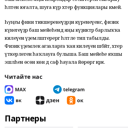
һәләтен юғалта, шуға күрә хәтер функциялары кәмей.
Һуңғы фәнни тикшеренеүҙәрҙән күренеүенсә, физик
күнегеүҙәр баш мейеһендә яңы күҙәнәктәр барлыҡҡа
килеүен әүҙемләш­терергә һәләтле тип табылды.
Физик әүҙемлек ағзаларға ҡан килеүен шәбәйтә, хәтер
үткерлеген һаҡлауға булыша. Баш мейеһе яҡшы
эшләһен өсөн көн дә саф һауала йөрөргә кәрәк.
Читайте нас
Партнеры