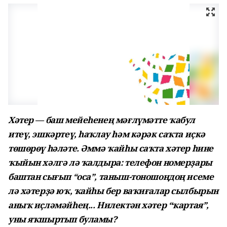
Хәтер — баш мейеһенең мәғлүмәтте ҡабул
итеү, эшкәртеү, һаҡлау һәм кәрәк саҡта иҫкә
төшөрөү һәләте. Әммә ҡайһы саҡта хәтер һине
ҡыйын хәлгә лә ҡалдыра: телефон номерҙары
баштан сығып “оса”, таныш-тоношоңдоң исеме
лә хәтерҙә юҡ, ҡайһы бер ваҡиғалар сылбырын
аныҡ иҫләмәйһең... Нилектән хәтер “ҡартая”,
уны яҡшыртып буламы?