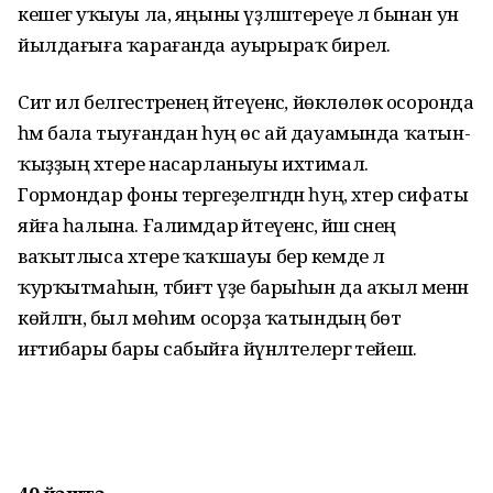
кешегә уҡыуы ла, яңыны үҙләштереүе лә бынан ун
йылдағыға ҡарағанда ауырыраҡ бирелә.
Сит ил белгестәренең әйтеүен­сә, йөклөлөк осоронда
һәм бала тыуғандан һуң өс ай дауамында ҡатын-
ҡыҙҙың хәтере насарланыуы ихтимал.
Гормондар фоны терге­ҙелгәндән һуң, хәтер сифаты
яйға һалына. Ғалимдар әйтеүенсә, йәш әсәнең
ваҡытлыса хәтере ҡаҡшауы бер кемде лә
ҡурҡытмаһын, тәбиғәт үҙе барыһын да аҡыл менән
көйләгән, был мөһим осорҙа ҡатындың бөтә
иғтибары бары сабыйға йүнәлтелергә тейеш.