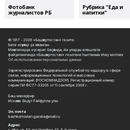
Фотобанк
Рубрика "Еда и
журналистов РБ
напитки"
© 1917 - 2026 «Башҡортостан» гәзите.
Бөтә хоҡуҡтар ҙа яҡланған.
Мәҡәләләрҙе күсереп баҫҡанда, йә уларҙы өлөшләтә
файҙаланғанда «Башҡортостан» гәзитенә һылтанма яһау мотлаҡ.
Об использовании персональных данных
Зарегистрировано Федеральной службой по надзору в сфере
связи, информационных технологий и массовых
коммуникаций (РОСКОМНАДЗОР). Регистрационный номер:
серия ПИ ФС77-33205 от 11 сентября 2008 г.
Баш мөхәррир
Исхаҡов Вәдүт Ғәйфулла улы
Эл. почта
bashkortostan.gazeta@mail.ru
Адрес
г. Уфа, ул. 50 лет Октября, 13, 5-й этаж