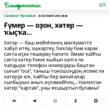
Башҡортостан
Сәләмәт булайыҡ
25 ОКТЯБРЯ 2019, 09:45
Ғүмер — оҙон, хәтер —
ҡыҫҡа...
Хәтер — баш мейеһенең мәғлүмәтте
ҡабул итеү, эшкәртеү, һаҡлау һәм кәрәк
саҡта иҫкә төшөрөү һәләте. Әммә ҡайһы
саҡта хәтер һине ҡыйын хәлгә лә
ҡалдыра: телефон номерҙары баштан
сығып “оса”, таныш-тоношоңдоң исеме лә
хәтерҙә юҡ, ҡайһы бер ваҡиғалар
сылбырын аныҡ иҫләмәйһең... Нилектән
хәтер “ҡартая”, уны яҡшыртып буламы?