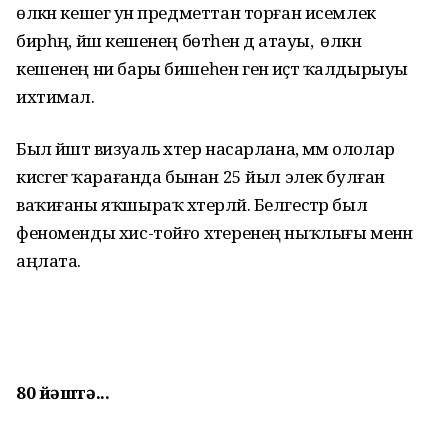
өлкән кешегә ун предметтан торған исемлек
бирһәң, йәш кешенең бөтәһен дә атауы, ә өлкән
кешенең ни бары бишеһен генә иҫтә ҡалдырыуы
ихтимал.
Был йәштә визуаль хәтер насарлана, әммә ололар
кисәгегә ҡарағанда бынан 25 йыл элек булған
ваҡиғаны яҡшыраҡ хәтерләй. Белгестәр был
феноменды хис-тойғо хәтеренең ныҡлығы менән
аңлата.
80 йәштә...