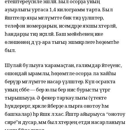
етештереү­сәнле эшләй. Был осорҙа уның
ауырлығы уртаса 1,4 килограмм тарта. Был
йәштәгеләр яңы мәғлүмәтте бик тиҙ үҙләштерә,
телефон номерҙарын, исемдәрҙе яҡшы хәтерләй,
һандарҙы тиҙ иҫәпләй. Баш мейеһенең ике
өлөшөнөң дә үҙ-ара тығыҙ эшмәкәрлеге һөҙөмтәһе
был.
Шулай булыуға ҡарамаҫтан, ғалимдар әйтеүенсә,
ошондай ырамлы, һөҙөмтәле осорҙа ла ҡайһы
берәүҙәр мәғлүмәтте насар үҙләштерә. Күп осраҡта
уның сәбәбе — бер юлы бер нисә бурыс­ты үтәргә
тырышыуҙа. Ә фекер тарҡаулығы (үтекте
һүндерергә, кәрәкле әйберҙе алырға онотоу һәм
башҡалар) һәр йәшкә лә хас. Йәштәр айырыуса “онотоу
сире”нә дусар, әммә был хәтерҙең етди насарланыуы