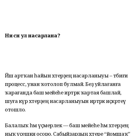
Ни өсөн ул
насарлана?
Йәш артҡан һайын хәтерҙең насарланыуы – тәбиғи
процесс, унан ҡотолоп булмай. Беҙ уйлағанға
ҡарағанда баш мейеһе иртәрәк ҡартая башлай,
шуға күрә хәтерҙең насарланыуын иртәрәк иҫкәртеү
отошло.
Балалыҡ һәм үҫмерлек — баш мейеһе һәм хәтерҙең
ныҡ үҫешкән осоро. Сабыйҙарҙың хәтере “йомшаҡ”