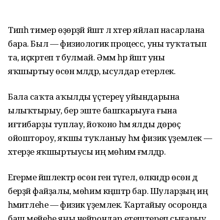
Типһә тимер өҙөрҙәй йәштә лә хәтер яйлап насарлана
бара. Был — физиологик процесс, уны туҡтатып
та, иҫкәртеп тә булмай. Әммә һәр йәштә уны
яҡшыртыу өсөн әмәлдәр, ысулдар етерлек.
Бала саҡта аҡылды үҫтереү уйындарына
ылыҡтырыу, бер эште башҡарыуға ғына
иғтибарҙы туплау, йоҡоно һәм ялды дөрөҫ
ойоштороу, яҡшы туҡланыу һәм физик әүҙемлек —
хәтерҙе яҡшыртыусы иң мөһим ғәмәлдәр.
Егерме йәшлектәр өсөн генә түгел, өлкәндәр өсөн дә
берҙәй файҙалы, мөһим кәңәштәр бар. Шуларҙың иң
әһәмиәтлеһе — физик әүҙемлек. Ҡартайыу осоронда
баш мейеһе яңы нейрондар етештереп сығарыу