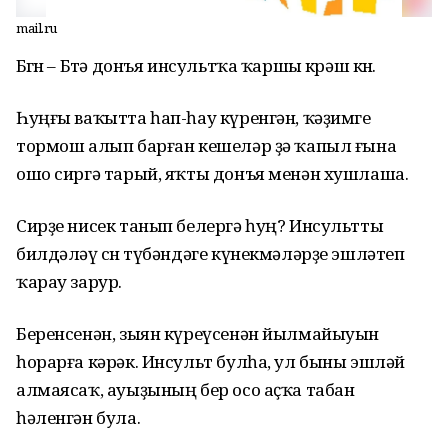
mail.ru
Бөгөн – Бөтә донъя инсультҡа ҡаршы көрәш көнө.
Һуңғы ваҡытта һап-һау күренгән, ҡәҙимге
тормош алып барған кешеләр ҙә ҡапыл ғына
ошо сиргә тарый, яҡты донъя менән хушлаша.
Сирҙе нисек танып белергә һуң? Инсультты
билдәләү өсөн түбәндәге күнекмәләрҙе эшләтеп
ҡарау зарур.
Беренсенән, зыян күреүсенән йылмайыуын
һорарға кәрәк. Инсульт булһа, ул быны эшләй
алмаясаҡ, ауыҙының бер осо аҫҡа табан
һәленгән була.