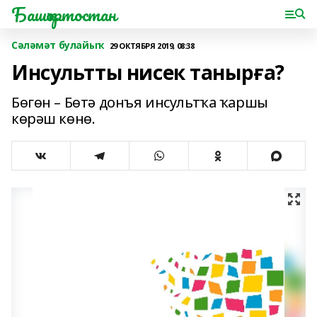
Башҡортостан
Сәләмәт булайыҡ
29 ОКТЯБРЯ 2019, 08:38
Инсультты нисек танырға?
Бөгөн – Бөтә донъя инсультҡа ҡаршы
көрәш көнө.