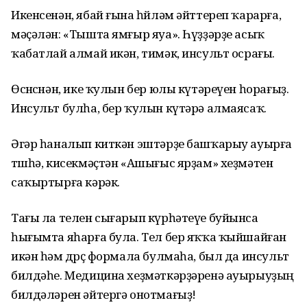
Икенсенән, ябай ғына һөйләм әйттереп ҡарарға,
мәҫәлән: «Тышта ямғыр яуа». Һүҙҙәрҙе асыҡ
ҡабатлай алмай икән, тимәк, инсульт осрағы.
Өсөнсөнән, ике ҡулын бер юлы күтәреүен һорағыҙ.
Инсульт булһа, бер ҡулын күтәрә алмаясаҡ.
Әгәр һаналып киткән эштәрҙе башҡарыу ауырға
төшһә, кисекмәҫтән «Ашығыс ярҙам» хеҙмәтен
саҡыртырға кәрәк.
Тағы ла телен сығарып күрһәтеүе буйынса
һығымта яһарға була. Тел бер яҡҡа ҡыйшайған
икән һәм дөрөҫ формала булмаһа, был да инсульт
билдәһе. Медицина хеҙмәткәрҙәренә ауырыуҙың
билдәләрен әйтергә онотмағыҙ!