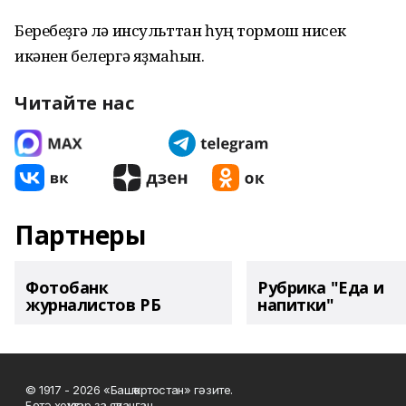
Беребеҙгә лә инсульттан һуң тормош нисек
икәнен белергә яҙмаһын.
Читайте нас
Партнеры
Фотобанк
Рубрика "Еда и
журналистов РБ
напитки"
© 1917 - 2026 «Башҡортостан» гәзите.
Бөтә хоҡуҡтар ҙа яҡланған.