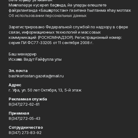
Мәҡәләләрҙе күсереп баҫҡанда, йә уларҙы өлөшләтә
файҙаланғанда «Башҡортостан» гәзитенә һылтанма яһау мотлаҡ.
Об использовании персональных данных
Зарегистрировано Федеральной службой по надзору в сфере
связи, информационных технологий и массовых
коммуникаций (РОСКОМНАДЗОР). Регистрационный номер:
серия ПИ ФС77-33205 от 11 сентября 2008 г.
Баш мөхәррир
Исхаҡов Вәдүт Ғәйфулла улы
Эл. почта
bashkortostan.gazeta@mail.ru
Адрес
г. Уфа, ул. 50 лет Октября, 13, 5-й этаж
Рекламная служба
8(347)272-62-61
Приемная
8(347)272-05-43
Сотрудничество
8(347) 273-83-92