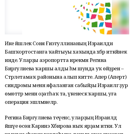
Ике йәшлек Соня Ғизәтуллинаның Израилдән
Башҡортостанға ҡайтыуы хаҡында хәбәр иткәйнек
инде. Уларҙы аэропортта ирекмән Регина
Биргулиева ҡаршы алды һәм шунда уҡ өйҙәренә –
Стәрлетамаҡ районына алып китте. Апер (Аперт)
синдромы менән яфаланған сабыйҙы Израилгә ҙур
өмөттәр менән оҙатһаҡ та, үкенескә ҡаршы, уға
операция эшләмәнеләр.
Регина Биргулиева әтеүенсә, уларҙың Израилдә
йәшәүе өсөн Каринэ Хәбирова ныҡ ярҙам иткән. Ул