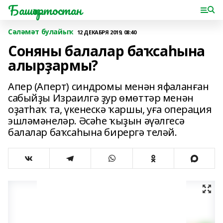
Башҡортостан
Сәләмәт булайыҡ
12 ДЕКАБРЯ 2019, 08:40
Соняны балалар баҡсаһына
алырҙармы?
Апер (Аперт) синдромы менән яфаланған
сабыйҙы Израилгә ҙур өмөттәр менән
оҙатһаҡ та, үкенескә ҡаршы, уға операция
эшләмәнеләр. Әсәһе ҡыҙын әүәлгесә
балалар баҡсаһына бирергә теләй.