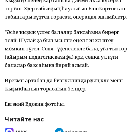
ҡыҙҙың әсәһенең картаһына даими аҡса күсереп
торған. Хәҙер сабыйҙың һаулығын Башҡортостан
табиптары күҙәтеп торасаҡ, операция эшләмәйәсәктәр.
"Әсәһе ҡыҙын әүәлгесә балалар баҡсаһына бирергә
теләй. Шулай ҙа был мәсьәләне еңел генә хәл итеү
мөмкин түгел. Соня - үҙенсәлекле бала, уға тьютор
(айырым педагогик вазифа) кәрәк, сөнки ул ғәҙәти
балалар баҡсаһына йөрөй алмай.
Ирекмән артабан да Ғизәтуллиндарҙың хәле менән
ҡыҙыҡһынып торасағын белдерә.
Евгений Вдовин фотоһы.
Читайте нас