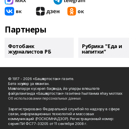
Партнеры
Фотобанк
Рубрика "Еда и
журналистов РБ
напитки"
© 1917 - 2026 «Башҡортостан» гәзите.
Бөтә хоҡуҡтар ҙа яҡланған.
Мәҡәләләрҙе күсереп баҫҡанда, йә уларҙы өлөшләтә
файҙаланғанда «Башҡортостан» гәзитенә һылтанма яһау мотлаҡ.
Об использовании персональных данных
Зарегистрировано Федеральной службой по надзору в сфере
связи, информационных технологий и массовых
коммуникаций (РОСКОМНАДЗОР). Регистрационный номер:
серия ПИ ФС77-33205 от 11 сентября 2008 г.