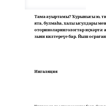
Тамаҡ ауыртамы? Ҡурҡынысы юҡ, т
ята, булмаһа, халыҡ ысулдары м
оториноларингологтар иҫкәртә: 
зыян килтереүе бар. Йыш осраған 
Ингаляция