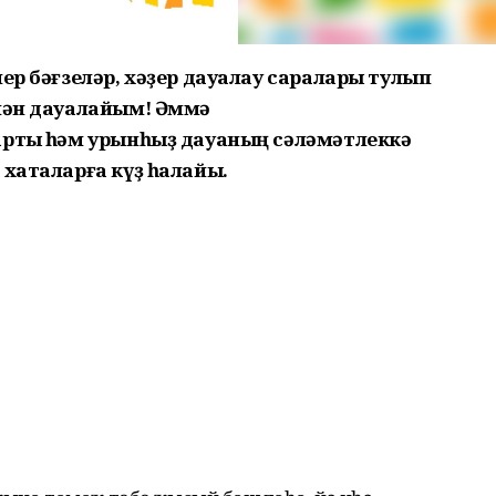
иер бәғзеләр, хәҙер дауалау саралары тулып
енән дауалайым! Әммә
артыҡ һәм урынһыҙ дауаның сәләмәтлеккә
хаталарға күҙ һалайыҡ.