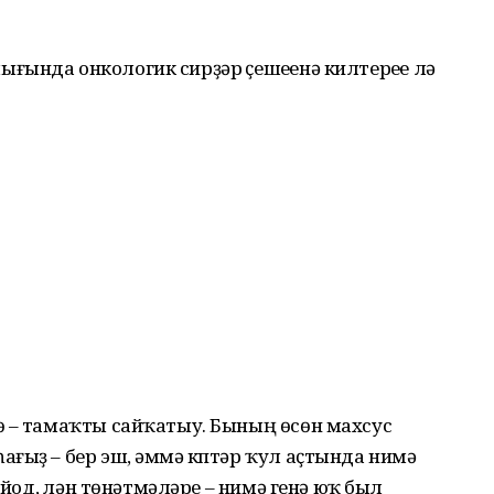
ғында онкологик сирҙәр үҫешеүенә килтереүе лә
ө – тамаҡты сайҡатыу. Бының өсөн махсус
ғыҙ – бер эш, әммә күптәр ҡул аҫтында нимә
 йод, үлән төнәтмәләре – нимә генә юҡ был