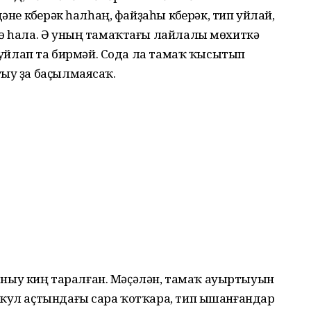
әне күберәк һалһаң, файҙаһы күберәк, тип уйлай,
тө һала. Ә уның тамаҡтағы лайлалы мөхиткә
н уйлап та бирмәй. Сода ла тамаҡ ҡысытып
тыу ҙа баҫылмаясаҡ.
ыу киң таралған. Мәҫәлән, тамаҡ ауыртыуын
 ҡул аҫтындағы сара ҡотҡара, тип ышанғандар