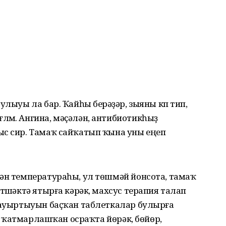
лыуы ла бар. Ҡайһы берәүҙәр, зыяны күп тип,
лүм. Ангина, мәҫәлән, антибиотикһыҙ
ыс сир. Тамаҡ сайҡатып ҡына уны еңеп
тән температураһы, ул төшмәй йонсота, тамаҡ
түшәктә ятырға кәрәк, махсус терапия талап
ҡ ауыртыуын баҫҡан таблеткалар булырға
ина ҡатмарлашҡан осраҡта йөрәк, бөйөр,