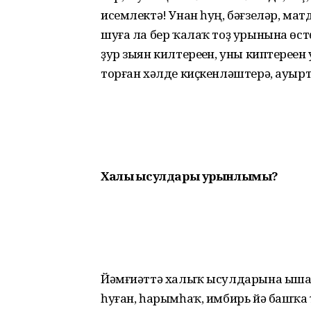
исемлектә! Унан һуң, бәғзеләр, матд
шуға ла бер ҡалаҡ тоҙ урынына өс
ҙур зыян килтереүен, уны киптереүе
торған хәлде киҫкенләштерә, ауыр
Халыҡ ысулдары урынлымы?
Йәмғиәттә халыҡ ысулдарына ышан
һуған, һарымһаҡ, имбирь йә башҡа