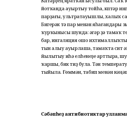
Күптәрҙең яратҡан ысулы был. Саҡ 
йотҡанда ауыртыу тойһа, күптәр инг
парҙағы, ультратауышлы, халыҡ сар
Бигерәк тә пар менән яһағандары зы
ҡурҡынысы шунда: әгәр ҙә тамаҡ тө
бар, ингаляция ошо ихтималлыҡты 
тын алыу ауырлаша, тамаҡта сит әй
йылытыу иһә елһенеүҙе арттыра, шу
ҡаршы, бик тиҙ була. Тән температ
тыйыла. Ғөмүмән, табип менән кә
Сәбәпһеҙ антибиотиктар ҡулланм