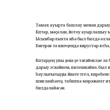
Тамаҡ ауырта башлау менән дарыухан
Күптәр, мәҫәлән, йотоу ауырлашыу 
Ысынбарлыҡта иһә был билдә әллә
Бигерәк тә нигеҙендә вирустар ятһа
Күптәрҙең уны үҙенә үҙе тәғәйенләүе
дарыу эскәйнем, килешкәйне, был юл
һаулығығыҙҙы йүнәтеү түгел, киреһен
шикләнһәгеҙ, табипҡа мөрәжәғәт ит
билдәләйәсәк.