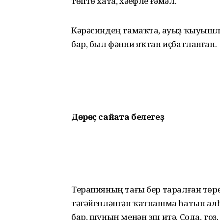
төптө хата, хәүефле ғәмәл.
Кәрәсиндең тамаҡта, ауыҙ ҡыуыш­лы­
бар, был фәнни яҡтан иҫбатланған.
Дөрөҫ сайҡата белегеҙ
Терапияның тағы бер таралған төр
тәғәйенләнгән ҡатнашма һатып алһа
бар, шуның менән эш итә. Сода, тоҙ,