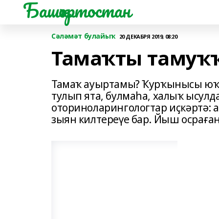
Башҡортостан
Сәләмәт булайыҡ
20 ДЕКАБРЯ 2019, 08:20
Тамаҡты тамуҡ
Тамаҡ ауыртамы? Ҡурҡынысы юҡ, 
тулып ята, булмаһа, халыҡ ысул
оториноларингологтар иҫкәртә: 
зыян килтереүе бар. Йыш осраған