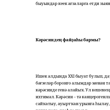
быуындар кеүек ағзаларға етди зыян
Кәрәсиндең файҙаһы бармы?
Ишек алдында ХХI быуат булып, да
бәғзеләр боронғо алымдар менән т
кәрәсинде генә алайыҡ. Ул кешенең һа
ихтимал. Кә­рәсин – үтә канцероген
сайҡатыу, ауырт­ҡан урынға һылау