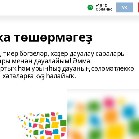
+19 °С
VK
Облачно
ҡа төшөрмәгеҙ
тиер бәғзеләр, хәҙер дауалау саралары
дары менән дауалайым! Әммә
артыҡ һәм урынһыҙ дауаның сәләмәтлеккә
 хаталарға күҙ һалайыҡ.