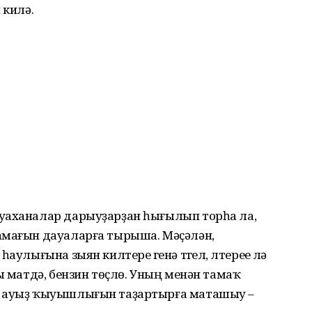
 килә.
уаханалар дарыуҙарҙан һығылып торһа ла,
амағын дауаларға тырыша. Мәҫәлән,
улығына зыян кил­тереү генә түгел, үлтереүе лә
лы матдә, бензин төҫлө. Уның менән тамаҡ
, ауыҙ ҡыуышлығын таҙар­тырға маташыу –