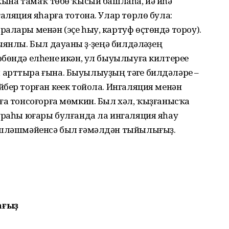
ҡына тамаҡ төбө ҡысый башлаһа, йә иһә
аляция яһарға тотона. Улар төрлө була:
алары менән (эҫе һыу, картуф өҫтөндә тороу).
янлы. Был дауаны үҙ-үҙеңә билдәләүҙең
бөндә елһенеү икән, ул быуылыуға килтереүе
арттыра ғына. Быуылыуҙың тәүге билдәләре –
бер торған кеүек тойола. Ингаляция менән
ға тонсоғорға мөмкин. Был хәл, ҡыҙғанысҡа
ураһы юғары булғанда ла ингаляция яһау
ңәшләшмәйенсә был ғәмәлдән тыйылығыҙ.
ағыҙ