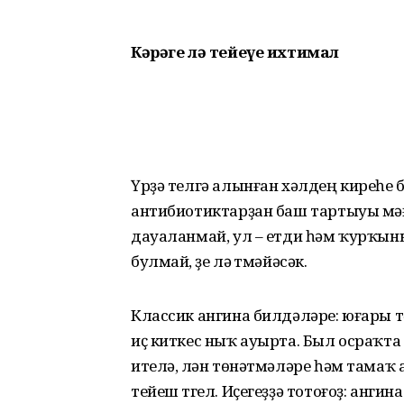
Кәрәге лә тейеүе ихтимал
Үрҙә телгә алынған хәлдең киреһе бу
антибиотиктарҙан баш тартыуы мәғ
дауаланмай, ул – етди һәм ҡурҡын
булмай, үҙе лә үтмәйәсәк.
Классик ангина билдәләре: юғары 
иҫ киткес ныҡ ауырта. Был осраҡта 
ителә, үлән төнәтмәләре һәм тама
тейеш түгел. Иҫегеҙҙә тотоғоҙ: анг