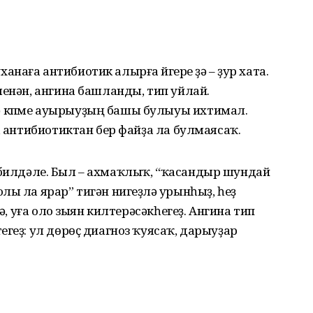
аға антибиотик алырға йүгереү ҙә – ҙур хата.
менән, ангина башланды, тип уйлай.
 күпме ауырыуҙың башы булыуы ихтимал.
, антибиотиктан бер файҙа ла булмаясаҡ.
 лә билдәле. Был – ахмаҡлыҡ, “ҡасандыр шундай
ы ла ярар” тигән нигеҙләү урынһыҙ, һеҙ
сә, уға оло зыян килтерәсәкһегеҙ. Ангина тип
егеҙ: ул дөрөҫ диагноз ҡуясаҡ, дарыуҙар