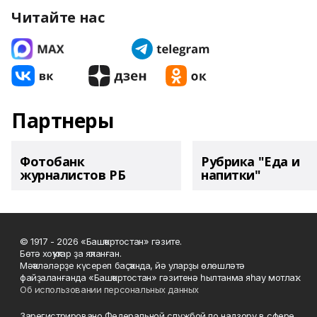
Читайте нас
Партнеры
Фотобанк
Рубрика "Еда и
журналистов РБ
напитки"
© 1917 - 2026 «Башҡортостан» гәзите.
Бөтә хоҡуҡтар ҙа яҡланған.
Мәҡәләләрҙе күсереп баҫҡанда, йә уларҙы өлөшләтә
файҙаланғанда «Башҡортостан» гәзитенә һылтанма яһау мотлаҡ.
Об использовании персональных данных
Зарегистрировано Федеральной службой по надзору в сфере