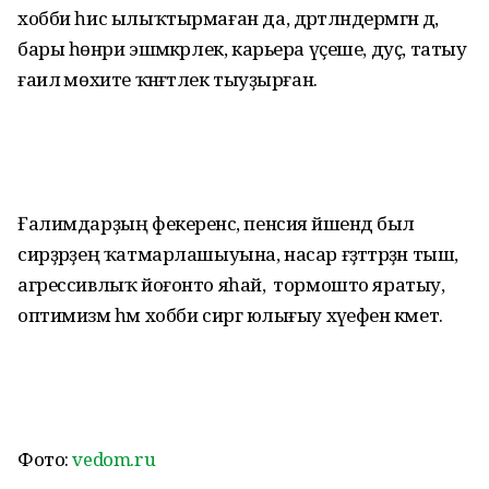
хобби һис ылыҡ­тырмаған да, дәртләндермәгән дә,
бары һөнәри эшмәкәрлек, карьера үҫеше, дуҫ, татыу
ғаилә мөхите ҡәнәғәтлек тыуҙырған.
Ғалимдарҙың фекеренсә, пенсия йәшендә был
сирҙәрҙең ҡатмар­лашыуына, насар ғәҙәттәрҙән тыш,
агрессивлыҡ йоғонто яһай, ә тормошто яратыу,
оптимизм һәм хобби сиргә юлығыу хәүефен кәметә.
Фото:
vedom.ru