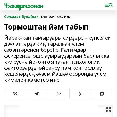
Башҡортостан
Сәләмәт булайыҡ
17 ЯНВАРЯ 2020, 11:09
Тормоштан йәм табып
Йөрәк-ҡан тамырҙары сирҙәре – күпселек
дәүләт­тәрҙә киң таралған үлем
сәбәптәренең береһе. Ғалимдар
фекеренсә, ошо ауырыуҙарҙың барлыҡҡа
килеүенә йоғонто яһаған психологик
факторҙарҙы өйрәнеү һәм контролләү
кешеләрҙең әүҙем йәшәү осоронда үлем
кимәлен кәметер ине.