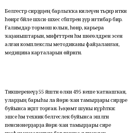
Белгестәр сирҙәрҙең барлыҡҡа килеүенә тәьҫир иткән
һөнәргә бәйле шәхси-шәхес сәбәптәренә ҙур иғтибар бирә.
Ғалимдар тормош юлын, һөнәр, карьера
ҡаҙаныштарын, мәнфәғәт­тәрен һәм шөғөлдәрен эсенә
алған комплекслы методиканы файҙа­ланған,
медицина карталарын өйрәнгән.
Тикшеренеүҙә 55 йәштән өлкән 495 кеше ҡатнашҡан,
уларҙың барыһы ла йөрәк-ҡан тамырҙары сирҙәре
буйынса иҫәптә торған. Һөҙөмтә шуны күрһәткән:
эшсе һәм техник белгеслек буйынса эшләгән
пенсионерҙарҙа йөрәк-ҡан тамыр­ҙары сире