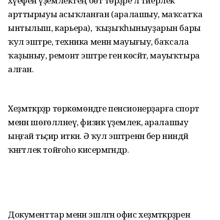
хәүефен әүҙемлектең бөтә төрҙәре лә тиерлек
арттырыуы асыҡланған (аралашыу, маҡсатҡа
ынтылыш, карьера), ә ҡыҙыҡ­һыныуҙарын бары
ҡул эштәре, техника менән мауығыу, баҡсала
ҡаҙыныу, ремонт эштәре генә көсәйтә, мауыҡтыра
алған.
Хеҙмәткәрҙәр төркөмөндәге пен­сионерҙарға спорт
менән шөғөлләнеү, физик әүҙемлек, аралашыу
ыңғай тәьҫир иткән. Ә ҡул эштәренән бер ниндәй
ҡәнәғәтлек тойғоһо кисер­мәгәндәр.
Документтар менән эшләгән офис хеҙмәткәрҙәрен