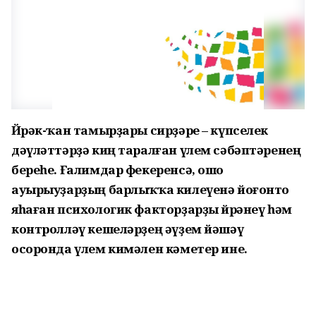
Йөрәк-ҡан тамырҙары сирҙәре – күпселек
дәүләт­тәрҙә киң таралған үлем сәбәптәренең
береһе. Ғалимдар фекеренсә, ошо
ауырыуҙарҙың барлыҡҡа килеүенә йоғонто
яһаған психологик факторҙарҙы өйрәнеү һәм
контролләү кешеләрҙең әүҙем йәшәү
осоронда үлем кимәлен кәметер ине.