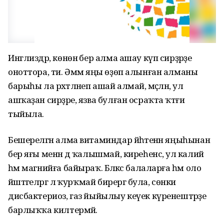
Инглиздәр, көнөнә бер алма ашау күп сирҙәрҙе
оноттора, ти. Әммә яңы өҙөп алынған алманы
барыһы ла рәхәтләнеп ашай алмай, мәҫәлән, ул
ашҡаҙан сирҙәре, язва булған осраҡта ҡәтғи
тыйыла.
Бешерелгән алма витаминдар йәһәтенән яңыһынан
бер яғы менән дә ҡалышмай, киреһенсә, ул калий
һәм магнийға байыраҡ. Бәләкәс балаларға һәм оло
йәштәгеләргә лә ҡурҡмай бирергә була, сөнки
дисбактериоз, газ йыйылыу кеүек күренештәрҙе
барлыҡҡа килтермәй.