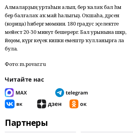
Алмаларҙың уртаһын алып, бер ҡалаҡ бал һәм
бер балғалаҡ аҡ май һалығыҙ. Оҡшаһа, дәрсен
(корица) һибергә мөмкин. 180 градус эҫелектәге
мейестә 20-30 минут бешерергә. Бал урынына шәкәр,
йөҙөм, күрәгә кеүек кипкән емештәр ҡулланырға ла
була.
Фото: m.povar.ru
Читайте нас
Партнеры