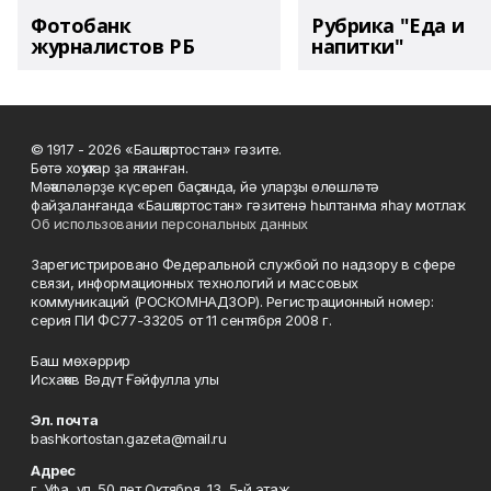
Фотобанк
Рубрика "Еда и
журналистов РБ
напитки"
© 1917 - 2026 «Башҡортостан» гәзите.
Бөтә хоҡуҡтар ҙа яҡланған.
Мәҡәләләрҙе күсереп баҫҡанда, йә уларҙы өлөшләтә
файҙаланғанда «Башҡортостан» гәзитенә һылтанма яһау мотлаҡ.
Об использовании персональных данных
Зарегистрировано Федеральной службой по надзору в сфере
связи, информационных технологий и массовых
коммуникаций (РОСКОМНАДЗОР). Регистрационный номер:
серия ПИ ФС77-33205 от 11 сентября 2008 г.
Баш мөхәррир
Исхаҡов Вәдүт Ғәйфулла улы
Эл. почта
bashkortostan.gazeta@mail.ru
Адрес
г. Уфа, ул. 50 лет Октября, 13, 5-й этаж