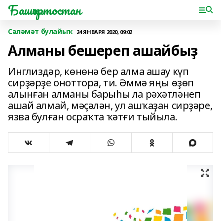
Башҡортостан
Сәләмәт булайыҡ
24 ЯНВАРЯ 2020, 09:02
Алманы бешереп ашайбыҙ
Инглиздәр, көнөнә бер алма ашау күп
сирҙәрҙе оноттора, ти. Әммә яңы өҙөп
алынған алманы барыһы ла рәхәтләнеп
ашай алмай, мәҫәлән, ул ашҡаҙан сирҙәре,
язва булған осраҡта ҡәтғи тыйыла.