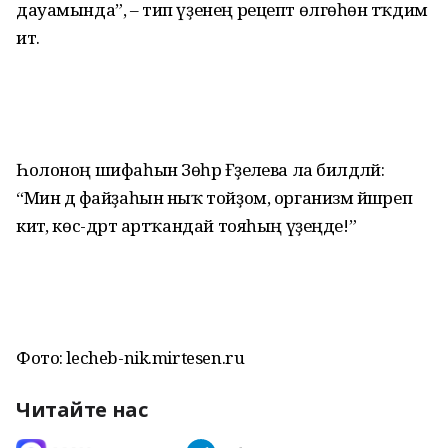
дауамында”, – тип үҙенең рецепт өлгөһөн тәҡдим
итә.
Һолоноң шифаһын Зөһрә Ғәҙеләева ла билдәләй:
“Мин дә файҙаһын ныҡ тойҙом, организм йәшәреп
китә, көс-дәрт артҡандай тояһың үҙеңде!”
Фото: lecheb-nik.mirtesen.ru
Читайте нас