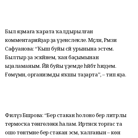
Был яҙмаға ҡарата ҡалдырылған
комментарийҙар ҙа үҙенсәлекле. Мәҫәлән, Рәмзиә
Сафуанова: “Ҡыш буйы сәй урынына эстем.
Былтыр ҙа эскәйнем, ҡан баҫымынан
ыҙаламаным. Йәй буйы үҙемде һәйбәт һиҙҙем.
Ғөмүмән, организмды яҡшы таҙарта”, – тип яҙа.
Филүзә Бәшәрова: “Бер стакан һолоно бер литрлы
термосҡа төнгөлөккә һалам. Иртәнсәк торғас та
ошо төнәтмәне бер стакан эсәм, ҡалғанын – көн