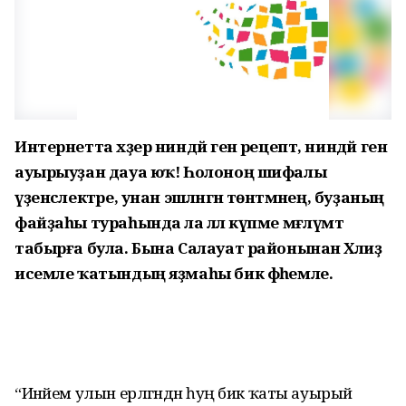
Интернетта хәҙер ниндәй генә рецепт, ниндәй генә
ауырыуҙан дауа юҡ! Һолоноң шифалы
үҙенсәлектәре, унан эшләнгән төнәтмәнең, буҙаның
файҙаһы тураһында ла әллә күпме мәғлүмәт
табырға була. Бына Салауат райо­нынан Хәлиҙә
исемле ҡатындың яҙмаһы бик фәһемле.
“Инәйем улын ерләгәндән һуң бик ҡаты ауырый