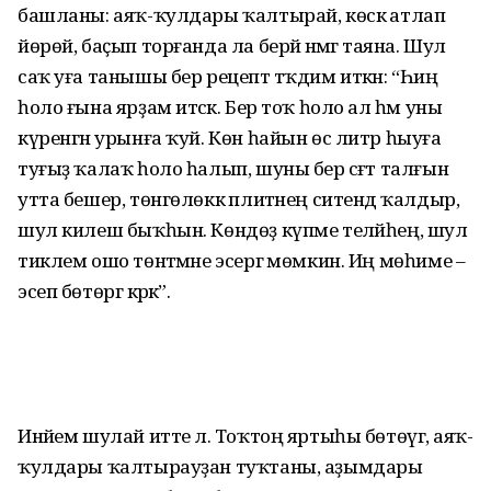
башланы: аяҡ-ҡулдары ҡалтырай, көскә атлап
йөрөй, баҫып торғанда ла берәй нәмәгә таяна. Шул
саҡ уға танышы бер рецепт тәҡдим иткән: “Һиңә
һоло ғына ярҙам итәсәк. Бер тоҡ һоло ал һәм уны
күренгән урынға ҡуй. Көн һайын өс литр һыуға
туғыҙ ҡалаҡ һоло һалып, шуны бер сәғәт талғын
утта бешер, төнгөлөккә плитәнең ситендә ҡалдыр,
шул килеш быҡһын. Көндөҙ күпме теләйһең, шул
тиклем ошо төнәтмәне эсергә мөмкин. Иң мөһиме –
эсеп бөтөргә кәрәк”.
Инәйем шулай итте лә. Тоҡтоң яртыһы бөтөүгә, аяҡ-
ҡулдары ҡалтырауҙан туҡтаны, аҙымдары