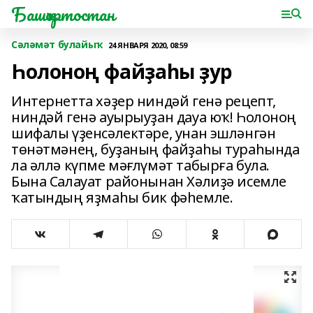
Башҡортостан
Сәләмәт булайыҡ
24 ЯНВАРЯ 2020, 08:59
Һолоноң файҙаһы ҙур
Интернетта хәҙер ниндәй генә рецепт,
ниндәй генә ауырыуҙан дауа юҡ! Һолоноң
шифалы үҙенсәлектәре, унан эшләнгән
төнәтмәнең, буҙаның файҙаһы тураһында
ла әллә күпме мәғлүмәт табырға була.
Бына Салауат райо­нынан Хәлиҙә исемле
ҡатындың яҙмаһы бик фәһемле.