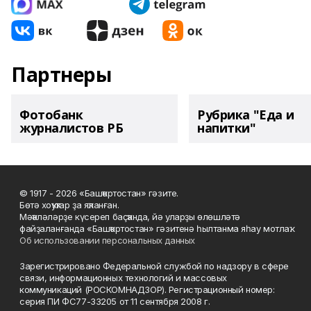
Партнеры
Фотобанк
Рубрика "Еда и
журналистов РБ
напитки"
© 1917 - 2026 «Башҡортостан» гәзите.
Бөтә хоҡуҡтар ҙа яҡланған.
Мәҡәләләрҙе күсереп баҫҡанда, йә уларҙы өлөшләтә
файҙаланғанда «Башҡортостан» гәзитенә һылтанма яһау мотлаҡ.
Об использовании персональных данных
Зарегистрировано Федеральной службой по надзору в сфере
связи, информационных технологий и массовых
коммуникаций (РОСКОМНАДЗОР). Регистрационный номер:
серия ПИ ФС77-33205 от 11 сентября 2008 г.