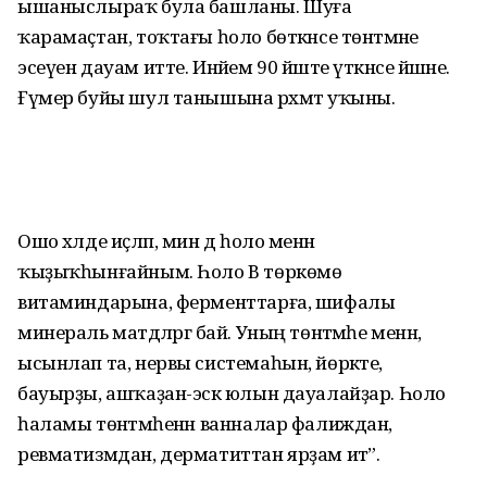
ышаныслыраҡ була башланы. Шуға
ҡарамаҫтан, тоҡтағы һоло бөткәнсе төнәтмәне
эсеүен дауам итте. Инәйем 90 йәште үткәнсе йәшәне.
Ғүмер буйы шул танышына рәхмәт уҡыны.
Ошо хәлде иҫләп, мин дә һоло менән
ҡыҙыҡһынғайным. Һоло В төркөмө
витаминдарына, ферменттарға, шифалы
минераль матдәләргә бай. Уның төнәтмәһе менән,
ысынлап та, нервы системаһын, йөрәкте,
бауырҙы, ашҡаҙан-эсәк юлын дауалайҙар. Һоло
һаламы төнәтмәһенән ванналар фалиждан,
ревматизмдан, дерматиттан ярҙам итә”.