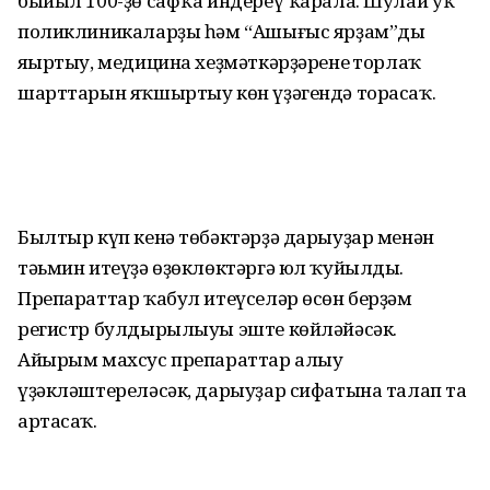
быйыл 100-ҙө сафҡа индереү ҡарала. Шулай уҡ
поликлини­каларҙы һәм “Ашығыс ярҙам”ды
яңыртыу, медицина хеҙмәткәрҙәренең торлаҡ
шарттарын яҡшыртыу көн үҙәгендә торасаҡ.
Былтыр күп кенә төбәктәрҙә дарыуҙар менән
тәьмин итеүҙә өҙөклөктәргә юл ҡуйылды.
Препараттар ҡабул итеүселәр өсөн берҙәм
регистр булдырылыуы эште көйләйәсәк.
Айырым махсус препараттар алыу
үҙәкләштереләсәк, дарыуҙар сифатына талап та
артасаҡ.