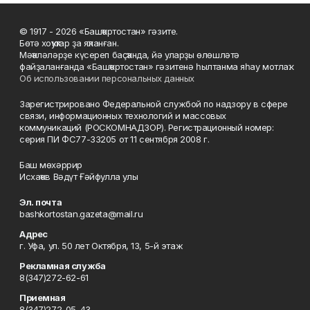
© 1917 - 2026 «Башҡортостан» гәзите.
Бөтә хоҡуҡтар ҙа яҡланған.
Мәҡәләләрҙе күсереп баҫҡанда, йә уларҙы өлөшләтә
файҙаланғанда «Башҡортостан» гәзитенә һылтанма яһау мотлаҡ.
Об использовании персональных данных
Зарегистрировано Федеральной службой по надзору в сфере
связи, информационных технологий и массовых
коммуникаций (РОСКОМНАДЗОР). Регистрационный номер:
серия ПИ ФС77-33205 от 11 сентября 2008 г.
Баш мөхәррир
Исхаҡов Вәдүт Ғәйфулла улы
Эл. почта
bashkortostan.gazeta@mail.ru
Адрес
г. Уфа, ул. 50 лет Октября, 13, 5-й этаж
Рекламная служба
8(347)272-62-61
Приемная
8(347)272-05-43