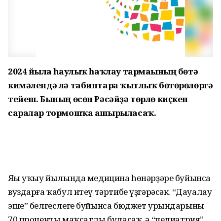
2024 йылға һаулыҡ һаҡлау тармағының бөтә
кимәлендә лә табиптарға ҡытлыҡ бөтөрөлөргә
тейеш. Бының өсөн Рәсәйҙә төрлө киҫкен
саралар тормошҡа ашырыласаҡ.
Яңы уҡыу йылында медицина һөнәрҙәре буйынса
вуздарға ҡабул итеү тәртибе үҙгәрәсәк. “Дауалау
эше” белгеслеге буйынса бюджет урындарының
70 проценты маҡ­сатлы буласаҡ, ә “педиатрия”