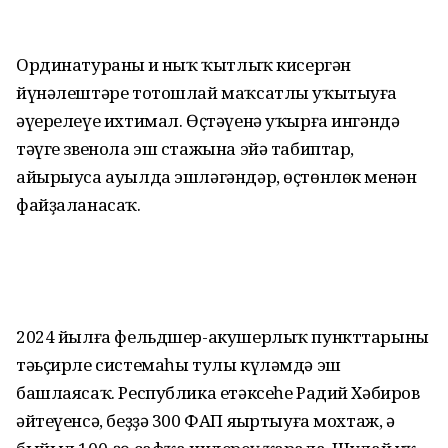
Ординатураның иң ныҡ ҡытлыҡ кисергән
йүнәлештәре тотошлай маҡсатлы уҡытыуға
әүерелеүе ихтимал. Өҫтәүенә уҡырға ингәндә
тәүге звенола эш стажына эйә табиптар,
айырыуса ауылда эшләгәндәр, өҫтөнлөк менән
файҙаланасаҡ.
2024 йылға фельдшер-акушерлыҡ пункттарының
тәьҫирле системаһы тулы күләмдә эш
башлаясаҡ. Республика етәксеһе Радий Хәбиров
әйтеүенсә, беҙҙә 300 ФАП яңыртыуға мохтаж, ә