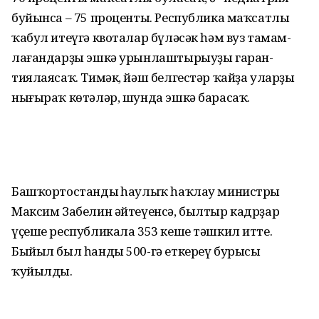
буйынса – 75 проценты. Республика маҡсатлы
ҡабул итеүгә квоталар бүләсәк һәм вуз тамам­
лағандарҙы эшкә урынлаштырыуҙы гаран­
тиялаясаҡ. Тимәк, йәш белгестәр ҡайҙа уларҙы
нығыраҡ көтәләр, шунда эшкә барасаҡ.
Башҡортостандың һаулыҡ һаҡлау министры
Максим Забелин әйтеүенсә, былтыр кадрҙар
үҫеше республикала 353 кеше тәшкил итте.
Быйыл был һанды 500-гә еткереү бурысы
ҡуйылды.