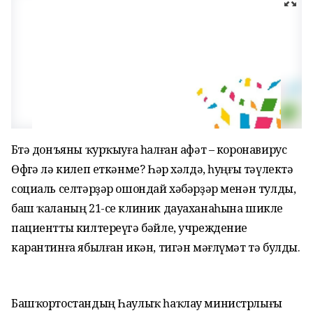
Бөтә донъяны ҡурҡыуға һалған афәт – коронавирус
Өфөгә лә килеп еткәнме? Һәр хәлдә, һуңғы тәүлектә
социаль селтәрҙәр ошондай хәбәрҙәр менән тулды,
баш ҡаланың 21-се клиник дауаханаһына шикле
пациентты килтереүгә бәйле, учреждение
карантинға ябылған икән, тигән мәғлүмәт тә булды.
Башҡортостандың Һаулыҡ һаҡлау министрлығы