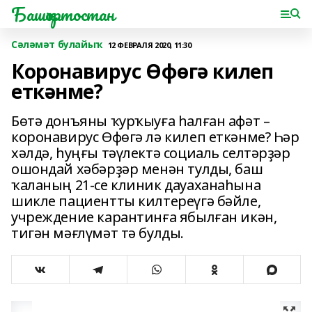
Башҡортостан
Сәләмәт булайыҡ
12 ФЕВРАЛЯ 2020, 11:30
Коронавирус Өфөгә килеп
еткәнме?
Бөтә донъяны ҡурҡыуға һалған афәт –
коронавирус Өфөгә лә килеп еткәнме? Һәр
хәлдә, һуңғы тәүлектә социаль селтәрҙәр
ошондай хәбәрҙәр менән тулды, баш
ҡаланың 21-се клиник дауаханаһына
шикле пациентты килтереүгә бәйле,
учреждение карантинға ябылған икән,
тигән мәғлүмәт тә булды.