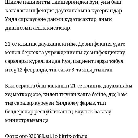
Шикле пациентты тикшергәндән һуң, уны баш
ҡалалағы инфекция дауаханаһына күсергәндәр.
Унда сирләүсене даими күҙәтәсәктәр, аныҡ
диагнозын асыҡлаясаҡтар.
21-се клиник дауаханала иһә, Дезинфекция үҙәге
менән берлектә учреждениены дезинфекциялау
саралары күрелгәндән һуң, пациенттарҙы ҡабул
итеү 12 февралдә, төнгө сәғәт 3-тә яңыртылған.
Был осраҡта баш ҡаланың 21-се клиник дауаханаһы
хеҙмәткәрҙәре, килеп тыуған хәлгә бәйле, дөрөҫ һәм
тиҙ саралар күреүен билдәләү фарыз, тип
белдереләр республиканың Һаулыҡ һаҡлау
министрлығында.
Фото: opt-930389.ssl.1c-bitrix-cdn.ru