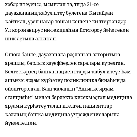
хәбәр итеүенсә, ысынлап та, төндә 21-се
дауахананың ҡабул итеү бүлегенә Ҡытайҙан
ҡайтҡан, үҙен насар тойған кешене килтергәндәр.
Ул коронавирус инфекцияһын йоҡтороу йәһәтенән
шик аҫтына алынған.
Ошоға бәйле, дауаханала раҫланған алгоритмға
ярашлы, барлыҡ хәүефһеҙлек саралары күрелгән.
Белгестәрҙең башҡа пациенттарҙы ҡабул итеүе һәм
ашығыс ярҙам күрһәтеү поликлиника бинаһында
ойошторолған. Баш ҡаланың “Ашығыс ярҙам
станцияһы” менән берлектә кисекмәҫтән медицина
ярҙамы күрһәтеү талап ителгән пациенттар
ҡаланың башҡа медицина учреждениеларына
йүнәлтелгән.