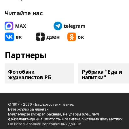
Читайте нас
Партнеры
Фотобанк
Рубрика "Еда и
журналистов РБ
напитки"
© 1917 - 2026 «Башҡортостан» гәзите.
Бөтә хоҡуҡтар ҙа яҡланған.
Мәҡәләләрҙе күсереп баҫҡанда, йә уларҙы өлөшләтә
файҙаланғанда «Башҡортостан» гәзитенә һылтанма яһау мотлаҡ.
Об использовании персональных данных