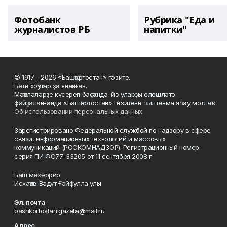
Фотобанк
Рубрика "Еда и
журналистов РБ
напитки"
© 1917 - 2026 «Башҡортостан» гәзите.
Бөтә хоҡуҡтар ҙа яҡланған.
Мәҡәләләрҙе күсереп баҫҡанда, йә уларҙы өлөшләтә
файҙаланғанда «Башҡортостан» гәзитенә һылтанма яһау мотлаҡ.
Об использовании персональных данных
Зарегистрировано Федеральной службой по надзору в сфере
связи, информационных технологий и массовых
коммуникаций (РОСКОМНАДЗОР). Регистрационный номер:
серия ПИ ФС77-33205 от 11 сентября 2008 г.
Баш мөхәррир
Исхаҡов Вәдүт Ғәйфулла улы
Эл. почта
bashkortostan.gazeta@mail.ru
Адрес