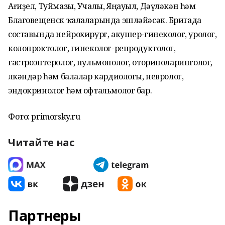
Ағиҙел, Туймазы, Учалы, Яңауыл, Дәүләкән һәм
Благовещенск ҡалаларында эшләйәсәк. Бригада
составында нейрохирург, акушер-гинеколог, уролог,
колопроктолог, гинеколог-репродуктолог,
гастроэнтеролог, пульмонолог, оториноларинголог,
өлкәндәр һәм балалар кардиологы, невролог,
эндокринолог һәм офтальмолог бар.
Фото: primorsky.ru
Читайте нас
Партнеры