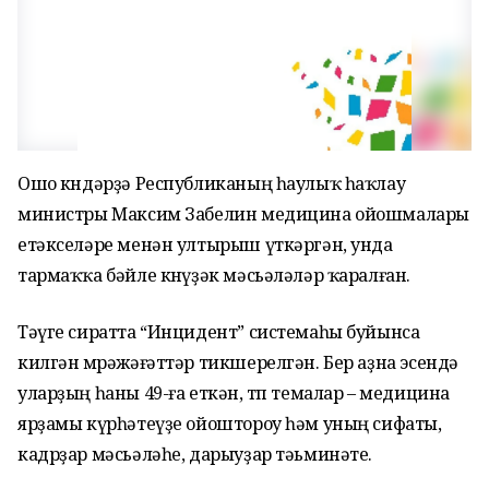
Ошо көндәрҙә Республиканың һаулыҡ һаҡлау
министры Максим Забелин медицина ойошмалары
етәкселәре менән ултырыш үткәргән, унда
тармаҡҡа бәйле көнүҙәк мәсьәләләр ҡаралған.
Тәүге сиратта “Инцидент” системаһы буйынса
килгән мөрәжәғәттәр тикшерелгән. Бер аҙна эсендә
уларҙың һаны 49-ға еткән, төп темалар – медицина
ярҙамы күрһәтеүҙе ойоштороу һәм уның сифаты,
кадрҙар мәсьәләһе, дарыуҙар тәьминәте.