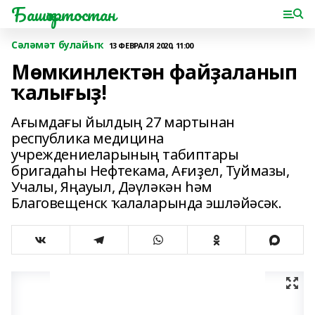
Башҡортостан
Сәләмәт булайыҡ
13 ФЕВРАЛЯ 2020, 11:00
Мөмкинлектән файҙаланып
ҡалығыҙ!
Ағымдағы йылдың 27 мартынан
республика медицина
учреждениеларының табиптары
бригадаһы Нефтекама, Ағиҙел, Туймазы,
Учалы, Яңауыл, Дәүләкән һәм
Благовещенск ҡалаларында эшләйәсәк.