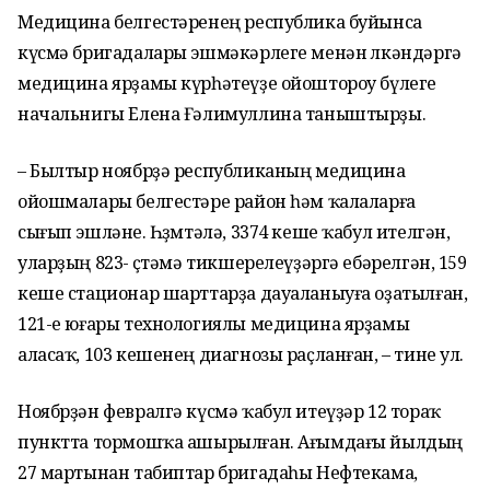
Медицина белгестәренең республика буйынса
күсмә бригадалары эшмәкәрлеге менән өлкәндәргә
медицина ярҙамы күрһәтеүҙе ойоштороу бүлеге
начальнигы Елена Ғәлимуллина таныштырҙы.
– Былтыр ноябрҙә республиканың медицина
ойошмалары белгестәре район һәм ҡалаларға
сығып эшләне. Һөҙөмтәлә, 3374 кеше ҡабул ителгән,
уларҙың 823-ө өҫтәмә тикшерелеүҙәргә ебәрелгән, 159
кеше стационар шарттарҙа дауаланыуға оҙатылған,
121-е юғары технологиялы медицина ярҙамы
аласаҡ, 103 кешенең диагнозы раҫланған, – тине ул.
Ноябрҙән февралгә күсмә ҡабул итеүҙәр 12 тораҡ
пунктта тормошҡа ашырылған. Ағымдағы йылдың
27 мартынан табиптар бригадаһы Нефтекама,