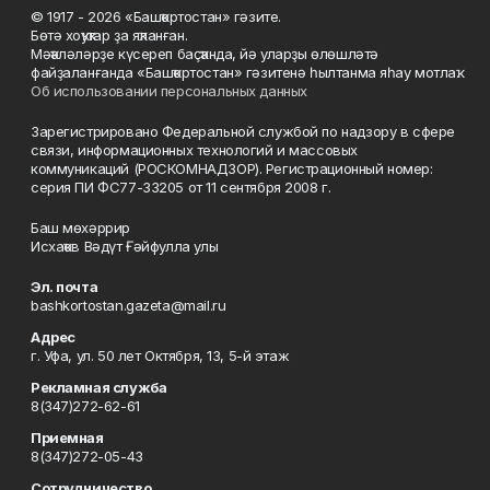
© 1917 - 2026 «Башҡортостан» гәзите.
Бөтә хоҡуҡтар ҙа яҡланған.
Мәҡәләләрҙе күсереп баҫҡанда, йә уларҙы өлөшләтә
файҙаланғанда «Башҡортостан» гәзитенә һылтанма яһау мотлаҡ.
Об использовании персональных данных
Зарегистрировано Федеральной службой по надзору в сфере
связи, информационных технологий и массовых
коммуникаций (РОСКОМНАДЗОР). Регистрационный номер:
серия ПИ ФС77-33205 от 11 сентября 2008 г.
Баш мөхәррир
Исхаҡов Вәдүт Ғәйфулла улы
Эл. почта
bashkortostan.gazeta@mail.ru
Адрес
г. Уфа, ул. 50 лет Октября, 13, 5-й этаж
Рекламная служба
8(347)272-62-61
Приемная
8(347)272-05-43
Сотрудничество