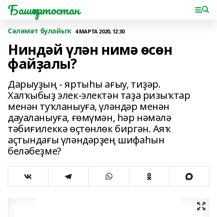
Башҡортостан
Сәләмәт булайыҡ
4 МАРТА 2020, 12:30
Ниндәй үлән нимә өсөн
файҙалы?
Дарыуҙың - яртыһы ағыу, тиҙәр.
Халҡыбыҙ элек-электән таҙа ризыҡтар
менән туҡланыуға, үләндәр менән
дауаланыуға, ғөмүмән, һәр нәмәлә
тәбиғилеккә өҫтөнлөк биргән. Аяҡ
аҫтындағы үләндәрҙең шифаһын
беләбеҙме?