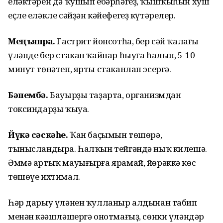
еләктәрен дә ҡушып ебәрһәгеҙ, ҡышҡыһын хуш
еҫле еләкле сәйҙән кәйефегеҙ күтәрелер.
Меңъяпраҡ.
Гастрит йонсотһа, бер сәй ҡалағы
үләнде бер стакан ҡайнар һыуға һалып, 5-10
минут төнәтеп, ярты стаканлап эсергә.
Бәпембә.
Бауырҙы таҙарта, организмдан
токсиндарҙы ҡыуа.
Йүкә сәскәһе.
Ҡан баҫымын төшөрә,
тынысландыра. Һалҡын тейгәндә ныҡ килешә.
Әммә артыҡ мауығырға ярамай, йөрәккә көс
төшөүе ихтимал.
Һәр дарыу үләнен ҡулланыр алдынан табип
менән кәңәшләшергә онотмағыҙ, сөнки үләндәр