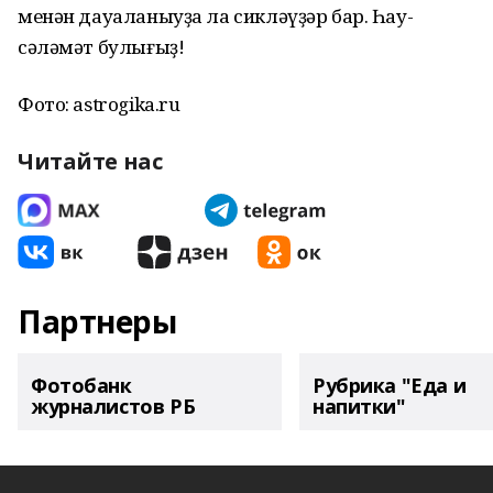
менән дауаланыуҙа ла сикләүҙәр бар. Һау-
сәләмәт булығыҙ!
Фото: astrogika.ru
Читайте нас
Партнеры
Фотобанк
Рубрика "Еда и
журналистов РБ
напитки"