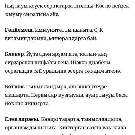
һыҙлауы кеүек осраҡтарҙа килешә. Көслө һейҙек
ҡыуыу сифатына эйә.
Гөлйемеш.
Иммунитетты нығыта, С, К
витаминдарына, минералдарға бай.
Клевер.
Йүтәлдән ярҙам итә, ҡатын-ҡыҙ
сирҙәренән шифаһы тейә. Шәкәр диабеты
осрағында сәй урынына эсергә тәҡдим ителә.
Бөтнөк.
Тынысландыра, аш эшкәртеүҙе
яҡшырта. Нервылар ҡуҙғыуын, ауыртыуҙы баҫа,
йоҡоно яҡшырта.
Еләк япрағы.
Ҡанды таҙарта, тынысландыра,
организмды нығыта. Киптергән саҡта ваҡ ҡына