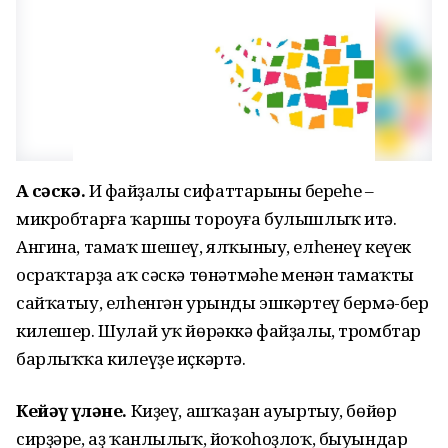
Аҡ сәскә.
Иң файҙалы сифаттарының береһе –
микробтарға ҡаршы тороуға булышлыҡ итә.
Ангина, тамаҡ шешеү, ялҡыныу, елһенеү кеүек
осраҡтарҙа аҡ сәскә төнәтмәһе менән тамаҡты
сайҡатыу, елһенгән урынды эшкәртеү бермә-бер
килешер. Шулай уҡ йөрәккә файҙалы, тромбтар
барлыҡҡа килеүҙе иҫкәртә.
Кейәү үләне.
Киҙеү, ашҡаҙан ауыртыу, бөйөр
сирҙәре, аҙ ҡанлылыҡ, йоҡоһоҙлоҡ, быуындар