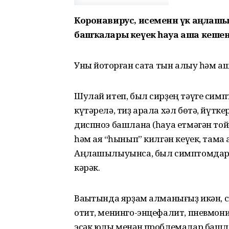
Коронавирус, исеменән үк аңлашыл
башҡалары кеүек һауа аша кешенән 
Уны йоҡторған саҡта тын алыу һәм 
Шулай итеп, был сирҙең тәүге сим
күтәрелә, тиҙ арала хәл бөтә, йүткер
диспноэ башлана (һауа етмәгән тойғо),
һәм аяҡ “һынып” килгән кеүек, тамаҡ
Аңлашылыуынса, был симптомдар ба
кәрәк.
Ваҡытында ярҙам алманығыҙ икән, 
отит, менинго-энцефалит, пневмония
эсәк юлы менән проблемалар баш