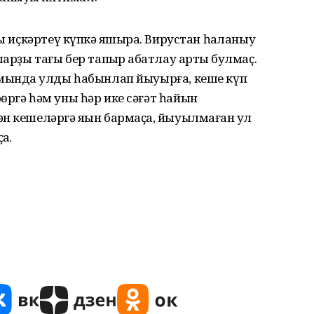
ы иҫкәртеү күпкә яҡшыраҡ. Вирустан һаҡланыу
арҙы тағы бер тапҡыр ҡабатлау артыҡ булмаҫ.
амында ҡулды һабынлап йыуырға, кеше күп
өргә һәм уны һәр ике сәғәт һайын
н кешеләргә яҡын бармаҫҡа, йыуылмаған ҡул
ҡа.