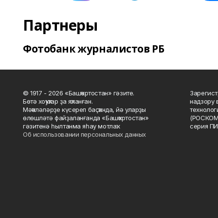
Партнеры
Фотобанк журналистов РБ
© 1917 - 2026 «Башҡортостан» гәзите.
Зарегист
Бөтә хоҡуҡтар ҙа яҡланған.
надзору 
Мәҡәләләрҙе күсереп баҫҡанда, йә уларҙы
технолог
өлөшләтә файҙаланғанда «Башҡортостан»
(РОСКОМ
гәзитенә һылтанма яһау мотлаҡ.
серия ПИ
Об использовании персональных данных