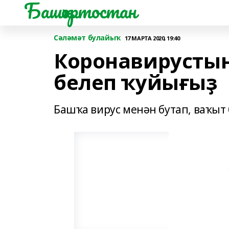
Башҡортостан
Сәләмәт булайыҡ
17 МАРТА 2020, 19:40
Коронавирусты
белеп ҡуйығыҙ
Башҡа вирус менән бутап, ваҡыт