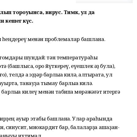
ып тороуынса, вирус. Тимәк, ул да
кешегә күсә.
аш һеңдереү менән проблемалар башлана.
птомдары шундай: тән температураһы
тә (башлыса, ҡоро йүткереү, еүешлек әҙ була),
 телдә аҡ эҙҙәр барлыҡҡа килә, ҡалтырата, ҡул
 ауырта, танауҙа тымау барлыҡҡа килә.
рлыҡҡа килеү менән табипҡа мөрәжәғәт итергә
сирҙең ауыр этабы башлана. Улар араһында
, синусит, миокардит бар, балаларҙа ашҡаҙан-
ланыуы ихтимал.