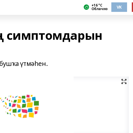
+16 °С
VK
Облачно
ң симптомдарын
 бушҡа үтмәһен.