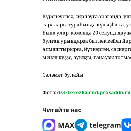
Күренеүенсә, сирләүгә ҡарағанда, ун
саралары тураһында күп яҙһаҡ та, ул
Бына улар: кәмендә 20 секунд дау
булған урындарҙа битлек кейеп йөр
алмаштырырға, йүткергән, сөскөргә
менән күҙҙе, ауыҙҙы, танауҙы тотмаҫ
Сәләмәт булайыҡ!
Фото:
ds4-berezka.rnd.prosadiki.ru
Читайте нас