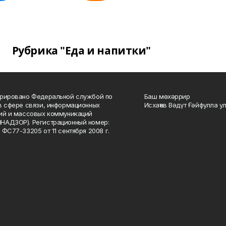
Рубрика "Еда и напитки"
рировано Федеральной службой по
Баш мөхәррир
в сфере связи, информационных
Исхаҡов Вәдүт Ғәйфулла у
ий и массовых коммуникаций
НАДЗОР). Регистрационный номер:
 ФС77-33205 от 11 сентября 2008 г.