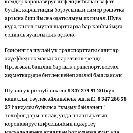
кемдер коронавирус инфекцияһынан вафат
булһа, карантинды боҙоусының тимер рәшәткә
артына биш йылға оҙатылыуы ихтимал. Шуға
күрә, килеп тыуған шарттарҙа һәр ҡайһыбыҙға
социаль яуаплылыҡ өҫтәлә.
Брифингта шулай уҡ транспорттағы санитар
хәүефһеҙлек мәсьәләләре тикшерелде.
Иртәгәнән башлап барлыҡ транспорт, вокзал
хеҙмәткәрҙәре битлек кейеп эшләй башлаясаҡ.
Шулай уҡ республикала
8 347 279 91 20
(күп
каналлы, тәүлек әйләнәһенә эшләй),
8 347 286 58
27
һандары буйынса “ҡыҙыу бәйләнеш”
телефондары эшләй, унда шылтыратып,
коронавирус инфекцияһын иҫкәртеү
мәсьәләләренә арналған һорауҙарға яуап ала