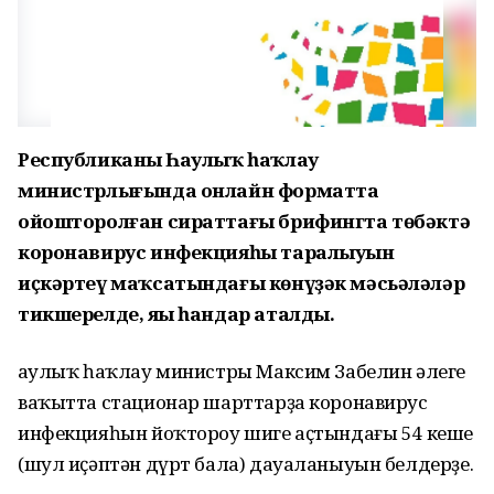
Республиканың Һаулыҡ һаҡлау
министрлығында онлайн форматта
ойошторолған сираттағы брифингта төбәктә
коронавирус инфекцияһы таралыуын
иҫкәртеү маҡсатындағы көнүҙәк мәсьәләләр
тикшерелде, яңы һандар аталды.
Һаулыҡ һаҡлау министры Максим Забелин әлеге
ваҡытта стационар шарттарҙа коронавирус
инфекцияһын йоҡтороу шиге аҫтындағы 54 кеше
(шул иҫәптән дүрт бала) дауаланыуын белдерҙе.