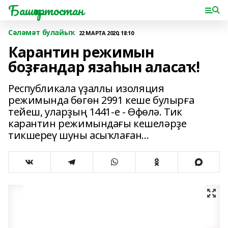
Башҡортостан
Сәләмәт булайыҡ
22 МАРТА 2020, 18:10
Карантин режимын
боҙғандар язаһын аласаҡ!
Республикала үҙаллы изоляция
режимында бөгөн 2991 кеше булырға
тейеш, уларҙың 1441-е - Өфөлә. Тик
карантин режимындағы кешеләрҙе
тикшереү шуны асыҡлаған...