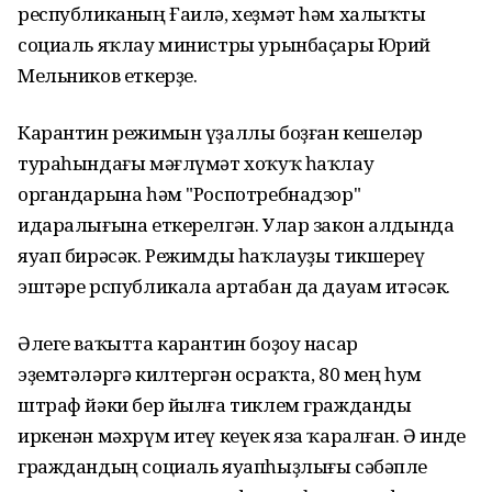
республиканың Ғаилә, хеҙмәт һәм халыҡты
социаль яҡлау министры урынбаҫары Юрий
Мельников еткерҙе.
Карантин режимын үҙаллы боҙған кешеләр
тураһындағы мәғлүмәт хоҡуҡ һаҡлау
органдарына һәм "Роспотребнадзор"
идаралығына еткерелгән. Улар закон алдында
яуап бирәсәк. Режимды һаҡлауҙы тикшереү
эштәре рспубликала артабан да дауам итәсәк.
Әлеге ваҡытта карантин боҙоу насар
эҙемтәләргә килтергән осраҡта, 80 мең һум
штраф йәки бер йылға тиклем гражданды
иркенән мәхрүм итеү кеүек яза ҡаралған. Ә инде
граждандың социаль яуапһыҙлығы сәбәпле