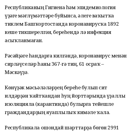
Республиканың Гигиена һәм эпидемиология
үҙәге мәғлүмәттәре буйынса, әлеге ваҡытҡа
тиклем Башҡортостанда коронавирусҡа 1892
кеше тикшерелгән, береһендә лә инфекция
асыҡланмаған.
Рәсәйҙәге һандарға килгәндә, коронавирус менән
сирләүселәр һаны 367-гә тиң, 61 осраҡ –
Мәскәүҙә.
Көнүҙәк мәсьәләләрҙең береһе булып сит
илдәрҙән ҡайтҡандан һуң йорттарында үҙаллы
изоляцияла (карантинда) булырға тейешле
граждандарҙың яуаплылыҡ кимәле ҡала.
Республикала ошондай шарттарҙа бөгөн 2991