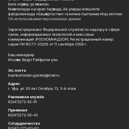
Бөтә хоҡуҡтар ҙа яҡланған.
Мәҡәләләрҙе күсереп баҫҡанда, йә уларҙы өлөшләтә
файҙаланғанда «Башҡортостан» гәзитенә һылтанма яһау мотлаҡ.
Об использовании персональных данных
Зарегистрировано Федеральной службой по надзору в сфере
связи, информационных технологий и массовых
коммуникаций (РОСКОМНАДЗОР). Регистрационный номер:
серия ПИ ФС77-33205 от 11 сентября 2008 г.
Баш мөхәррир
Исхаҡов Вәдүт Ғәйфулла улы
Эл. почта
bashkortostan.gazeta@mail.ru
Адрес
г. Уфа, ул. 50 лет Октября, 13, 5-й этаж
Рекламная служба
8(347)272-62-61
Приемная
8(347)272-05-43
Сотрудничество
8(347) 273-83-92