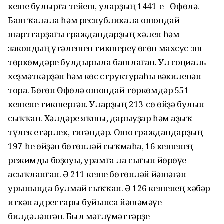
кеше булырға тейеш, уларҙың 1441-е - Өфөлә.
Баш ҡалала һәм республикала ошондай
шарттарҙағы граждандарҙың хәлен һәм
закондың үтәлешен тикшереү өсөн махсус эш
төркөмдәре булдырыла башлаған. Ул социаль
хеҙмәткәрҙән һәм көс структураһы вәкиленән
тора. Бөгөн Өфөлә ошондай төркөмдәр 551
кешене тикшергән. Уларҙың 213-сө өйҙә булып
сыҡҡан. Хәлдәре яҡшы, дарыуҙар һәм аҙыҡ-
түлек етәрлек, тигәндәр. Ошо граждандарҙың
197-һе өйҙән бөтөнләй сыҡмаһа, 16 кешенең
режимды боҙоуы, урамға ла сығып йөрөүе
асыҡланған. Ә 211 кеше бөтөнләй йәшәгән
урынында булмай сыҡҡан. Ә 126 кешенең хәбәр
иткән адрестары буйынса йәшәмәүе
билдәләнгән. Был мәғлүмәттәрҙе