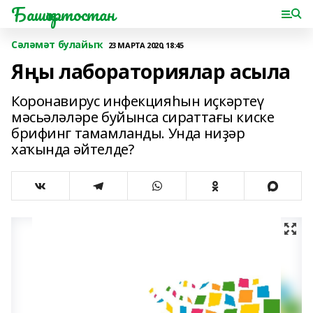
Башҡортостан
Сәләмәт булайыҡ
23 МАРТА 2020, 18:45
Яңы лабораториялар асыла
Коронавирус инфекцияһын иҫкәртеү
мәсьәләләре буйынса сираттағы киске
брифинг тамамланды. Унда ниҙәр
хаҡында әйтелде?