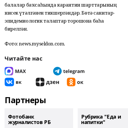
балалар баҡсаһында карантин шарттарының
нисек үтәлгәнен тикшергәндәр. Бөтә санитар-
эпидемиологик талаптар торошона баһа
бирелгән.
Фото: news.myseldon.com.
Читайте нас
Партнеры
Фотобанк
Рубрика "Еда и
журналистов РБ
напитки"