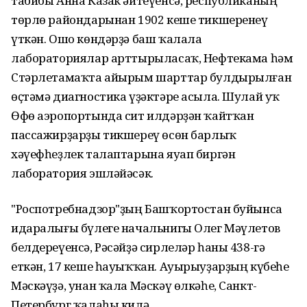
табибы Анна Казак әйтеүенсә, республиканың
төрлө райондарынан 1902 кеше тикшеренеү
үткән. Ошо көндәрҙә баш ҡалала
лабораториялар арттырыласаҡ, Нефтекама һәм
Стәрлетамаҡта айырым шарттар булдырылған
өҫтәмә диагностика үҙәктәре асыла. Шулай уҡ
Өфө аэропортында сит илдәрҙән ҡайтҡан
пассажирҙарҙы тикшереү өсөн барлыҡ
хәүефһеҙлек талаптарына яуап биргән
лаборатория эшләйәсәк.
"Роспотребнадзор"ҙың Башҡортостан буйынса
идаралығы бүлеге начальнигы Олег Мәүлетов
белдереүенсә, Рәсәйҙә сирлеләр һаны 438-гә
еткән, 17 кеше һауыҡҡан. Ауырыуҙарҙың күбеһе
Мәскәүҙә, унан ҡала Мәскәү өлкәһе, Санкт-
Петербург ҡалаһы килә.