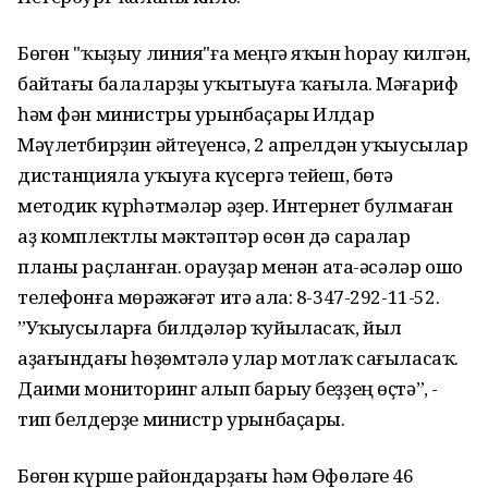
Бөгөн "ҡыҙыу линия"ға меңгә яҡын һорау килгән,
байтағы балаларҙы уҡытыуға ҡағыла. Мәғариф
һәм фән министры урынбаҫары Илдар
Мәүлетбирҙин әйтеүенсә, 2 апрелдән уҡыусылар
дистанцияла уҡыуға күсергә тейеш, бөтә
методик күрһәтмәләр әҙер. Интернет булмаған
аҙ комплектлы мәктәптәр өсөн дә саралар
планы раҫланған. Һорауҙар менән ата-әсәләр ошо
телефонға мөрәжәғәт итә ала: 8-347-292-11-52.
”Уҡыусыларға билдәләр ҡуйыласаҡ, йыл
аҙағындағы һөҙөмтәлә улар мотлаҡ сағыласаҡ.
Даими мониторинг алып барыу беҙҙең өҫтә”, -
тип белдерҙе министр урынбаҫары.
Бөгөн күрше райондарҙағы һәм Өфөләге 46