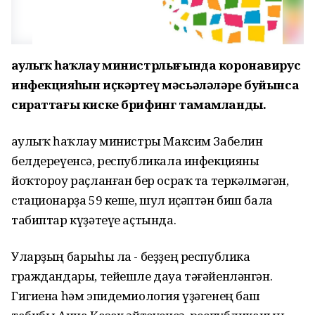
Һаулыҡ һаҡлау министрлығында коронавирус
инфекцияһын иҫкәртеү мәсьәләләре буйынса
сираттағы киске брифинг тамамланды.
Һаулыҡ һаҡлау министры Максим Забелин
белдереүенсә, республикала инфекцияны
йоҡтороу раҫланған бер осраҡ та теркәлмәгән,
стационарҙа 59 кеше, шул иҫәптән биш бала
табиптар күҙәтеүе аҫтында.
Уларҙың барыһы ла - беҙҙең республика
граждандары, тейешле дауа тәғәйенләнгән.
Гигиена һәм эпидемиология үҙәгенең баш