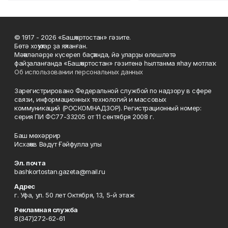
© 1917 - 2026 «Башҡортостан» гәзите.
Бөтә хоҡуҡтар ҙа яҡланған.
Мәҡәләләрҙе күсереп баҫҡанда, йә уларҙы өлөшләтә
файҙаланғанда «Башҡортостан» гәзитенә һылтанма яһау мотлаҡ.
Об использовании персональных данных
Зарегистрировано Федеральной службой по надзору в сфере
связи, информационных технологий и массовых
коммуникаций (РОСКОМНАДЗОР). Регистрационный номер:
серия ПИ ФС77-33205 от 11 сентября 2008 г.
Баш мөхәррир
Исхаҡов Вәдүт Ғәйфулла улы
Эл. почта
bashkortostan.gazeta@mail.ru
Адрес
г. Уфа, ул. 50 лет Октября, 13, 5-й этаж
Рекламная служба
8(347)272-62-61