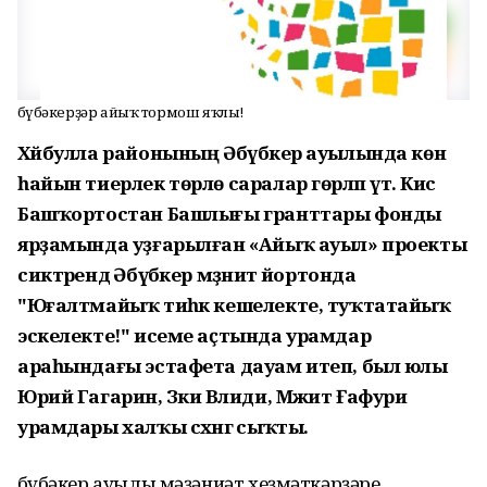
Әбүбәкерҙәр айыҡ тормош яҡлы!
Хәйбулла районының Әбүбәкер ауылында көн
һайын тиерлек төрлө саралар гөрләп үтә. Кисә
Башҡортостан Башлығы гранттары фонды
ярҙамында уҙғарылған «Айыҡ ауыл» проекты
сиктәрендә Әбүбәкер мәҙәниәт йортонда
"Юғалтмайыҡ тиһәк кешелекте, туҡтатайыҡ
эскелекте!" исеме аҫтында урамдар
араһындағы эстафета дауам итеп, был юлы
Юрий Гагарин, Зәки Вәлиди, Мәжит Ғафури
урамдары халҡы сәхнәгә сыҡты.
Әбүбәкер ауылы мәҙәниәт хеҙмәткәрҙәре