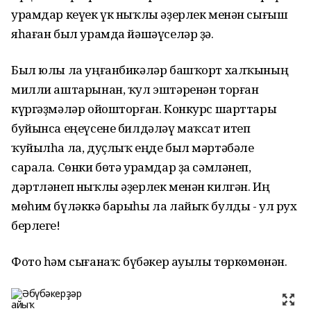
урамдар кеүек үк ныҡлы әҙерлек менән сығыш
яһаған был урамда йәшәүселәр ҙә.
Был юлы ла уңғанбикәләр башҡорт халҡының
милли аштарынан, ҡул эштәренән торған
күргәҙмәләр ойошторған. Конкурс шарттары
буйынса еңеүсене билдәләү маҡсат итеп
ҡуйылһа ла, дуҫлыҡ еңде был мәртәбәле
сарала. Сөнки бөтә урамдар ҙа сәмләнеп,
дәртләнеп ныҡлы әҙерлек менән килгән. Иң
мөһим бүләккә барыһы ла лайыҡ булды - ул рух
берлеге!
Фото һәм сығанаҡ: Әбүбәкер ауылы төркөмөнән.