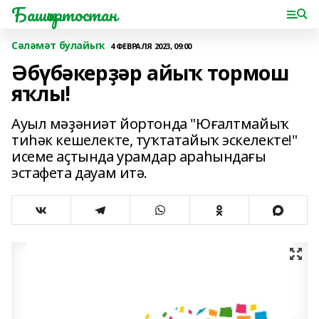
Башҡортостан
Сәләмәт булайыҡ
4 ФЕВРАЛЯ 2023, 09:00
Әбүбәкерҙәр айыҡ тормош
яҡлы!
Ауыл мәҙәниәт йортонда "Юғалтмайыҡ
тиһәк кешелекте, туҡтатайыҡ эскелекте!"
исеме аҫтында урамдар араһындағы
эстафета дауам итә.