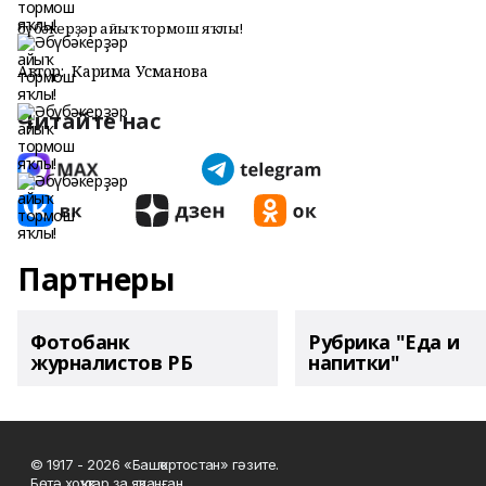
Әбүбәкерҙәр айыҡ тормош яҡлы!
Автор:
Карима Усманова
Читайте нас
Партнеры
Фотобанк
Рубрика "Еда и
журналистов РБ
напитки"
© 1917 - 2026 «Башҡортостан» гәзите.
Бөтә хоҡуҡтар ҙа яҡланған.