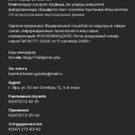
Мәҡәләләрҙе күсереп баҫҡанда, йә уларҙы өлөшләтә
файҙаланғанда «Башҡортостан» гәзитенә һылтанма яһау мотлаҡ.
Об использовании персональных данных
Зарегистрировано Федеральной службой по надзору в сфере
связи, информационных технологий и массовых
коммуникаций (РОСКОМНАДЗОР). Регистрационный номер:
серия ПИ ФС77-33205 от 11 сентября 2008 г.
Баш мөхәррир
Исхаҡов Вәдүт Ғәйфулла улы
Эл. почта
bashkortostan.gazeta@mail.ru
Адрес
г. Уфа, ул. 50 лет Октября, 13, 5-й этаж
Рекламная служба
8(347)272-62-61
Приемная
8(347)272-05-43
Сотрудничество
8(347) 273-83-92