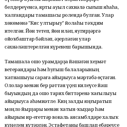
белдереүенсә, ярты ауыл сәхнәлә сығыш яһаһа,
ҡалғандары тамашасы ролендә булған. Улар
хөкөмөнә "Кис ултырыу" йолаһы тәҡдим
ителгән. Йөн тетеп, йөн иләп, яугирҙәргә
ойоҡбаштар бәйләп, әҙерләгән улар
сәхнәләштерелгән күренеш барышында.
Тамашала ошо урамдарҙа йәшәгән хеҙмәт
ветерандары һәм һуғыш балаларының
ҡатнашыуы сараға айырыуса мәртәбә өҫтәгән.
Ололар менән бер рәттән үҫеп килеүсе йәш
быуындың да ошо тарих биттәренә ҡағылыуы
айырыуса әһәмиәтле. Киң залды яңғыратып
моңло йырҙары менән ҡатын-ҡыҙҙар һәм
айырым ир-егеттәр вокаль ансамблдәре халыҡ
күңелен күтәргән. Эстафетаны башлап ебәреүсе